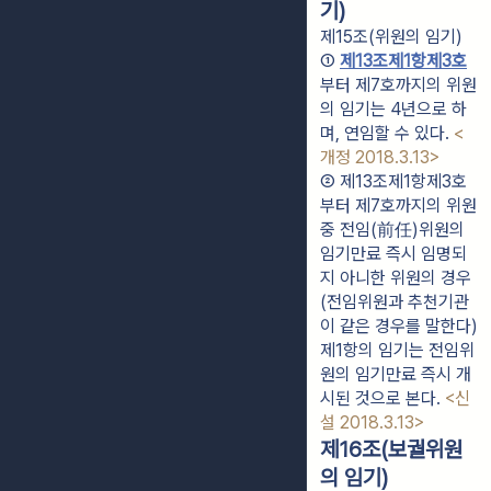
기)
제15조(위원의 임기)
① 
제13조제1항제3호
부터 제7호까지의 위원
의 임기는 4년으로 하
며, 연임할 수 있다. 
<
개정 2018.3.13>
② 제13조제1항제3호
부터 제7호까지의 위원 
중 전임(前任)위원의 
임기만료 즉시 임명되
지 아니한 위원의 경우
(전임위원과 추천기관
이 같은 경우를 말한다) 
제1항의 임기는 전임위
원의 임기만료 즉시 개
시된 것으로 본다. 
<신
설 2018.3.13>
제16조(보궐위원
의 임기)