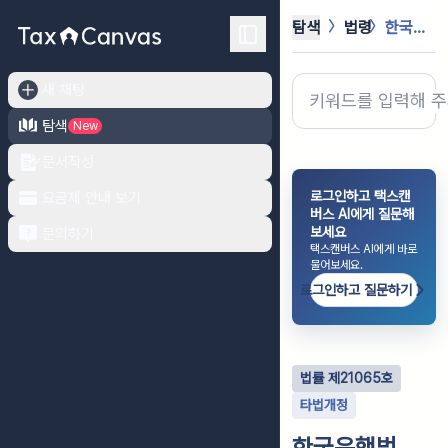
탐색
법령
한국은행법
새 채팅
탐색
New
문서작성
로그인하고 택스캔
요금제 안내 보기
버스 AI에게 질문해
보세요
문의하기
택스캔버스 AI에게 바로
물어보세요.
로그인하고 질문하기
법률
제
21065
호
타법개정
한국은행법