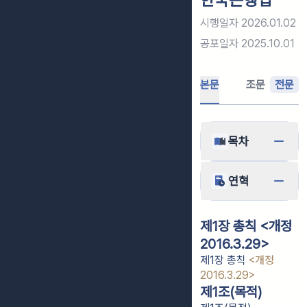
시행일자
2026.01.02
공포일자
2025.10.01
본문
조문
전문
목차
연혁
제1장 총칙 <개정
2016.3.29>
제1장 총칙
<개정
2016.3.29>
제1조(목적)