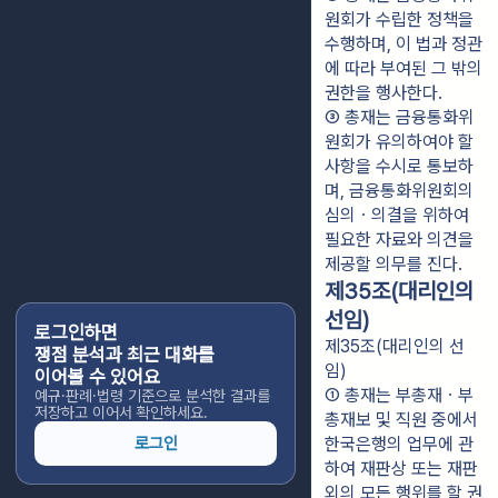
원회가 수립한 정책을 
수행하며, 이 법과 정관
에 따라 부여된 그 밖의 
권한을 행사한다.
③ 총재는 금융통화위
원회가 유의하여야 할 
사항을 수시로 통보하
며, 금융통화위원회의 
심의ㆍ의결을 위하여 
필요한 자료와 의견을 
제공할 의무를 진다.
제35조(대리인의
선임)
로그인하면
제35조(대리인의 선
쟁점 분석과 최근 대화를
임)
이어볼 수 있어요
① 총재는 부총재ㆍ부
예규·판례·법령 기준으로 분석한 결과를
저장하고 이어서 확인하세요.
총재보 및 직원 중에서 
로그인
한국은행의 업무에 관
하여 재판상 또는 재판 
외의 모든 행위를 할 권