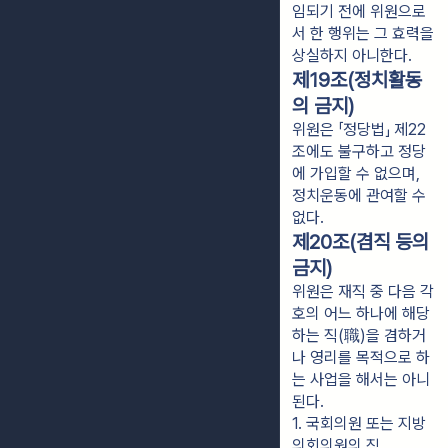
임되기 전에 위원으로
서 한 행위는 그 효력을 
상실하지 아니한다.
제19조(정치활동
의 금지)
위원은 「정당법」 제22
조에도 불구하고 정당
에 가입할 수 없으며,
정치운동에 관여할 수
없다.
제20조(겸직 등의
금지)
위원은 재직 중 다음 각
호의 어느 하나에 해당
하는 직(職)을 겸하거
나 영리를 목적으로 하
는 사업을 해서는 아니
된다.
1. 국회의원 또는 지방
의회의원의 직