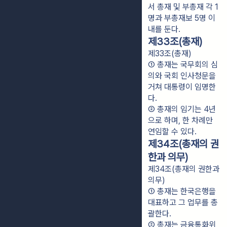
서 총재 및 부총재 각 1
명과 부총재보 5명 이
내를 둔다.
제33조(총재)
제33조(총재)
① 총재는 국무회의 심
의와 국회 인사청문을 
거쳐 대통령이 임명한
다.
② 총재의 임기는 4년
으로 하며, 한 차례만 
연임할 수 있다.
제34조(총재의 권
한과 의무)
제34조(총재의 권한과
의무)
① 총재는 한국은행을 
대표하고 그 업무를 총
괄한다.
② 총재는 금융통화위