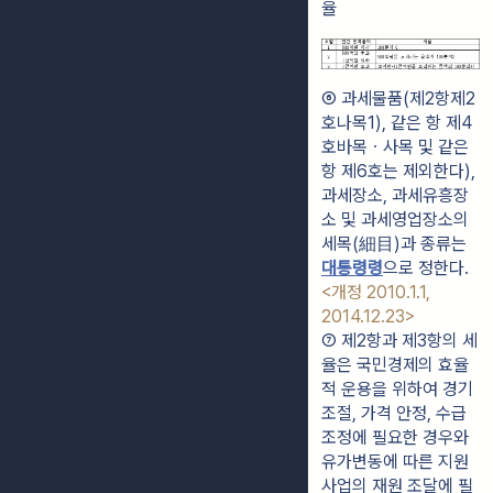
⑥ 과세물품(제2항제2
호나목1), 같은 항 제4
호바목ㆍ사목 및 같은 
항 제6호는 제외한다), 
과세장소, 과세유흥장
소 및 과세영업장소의 
세목(細目)과 종류는 
대통령령
으로 정한다. 
<개정 2010.1.1, 
2014.12.23>
⑦ 제2항과 제3항의 세
율은 국민경제의 효율
적 운용을 위하여 경기 
조절, 가격 안정, 수급 
조정에 필요한 경우와 
유가변동에 따른 지원
사업의 재원 조달에 필