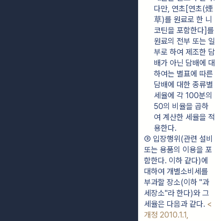
다만, 연초[연초(煙
草)를 원료로 한 니
코틴을 포함한다]를 
원료의 전부 또는 일
부로 하여 제조한 담
배가 아닌 담배에 대
하여는 별표에 따른 
담배에 대한 종류별 
세율에 각 100분의 
50의 비율을 곱하
여 계산한 세율을 적
용한다.
③ 입장행위(관련 설비 
또는 용품의 이용을 포
함한다. 이하 같다)에 
대하여 개별소비세를 
부과할 장소(이하 "과
세장소"라 한다)와 그 
세율은 다음과 같다. 
<
개정 2010.1.1, 