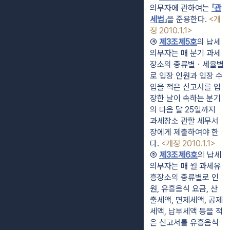
의무자에 관하여는 
「관
세법」
을 준용한다. 
<개
정 2010.1.1>
④ 
제3조제5호
의 납세
의무자는 매 분기 과세
장소의 종류별ㆍ세율별
로 입장 인원과 입장 수
입을 적은 신고서를 입
장한 날이 속하는 분기
의 다음 달 25일까지 
과세장소 관할 세무서
장에게 제출하여야 한
다. 
<개정 2010.1.1>
⑤ 
제3조제6호
의 납세
의무자는 매 월 과세유
흥장소의 종류별로 인
원, 유흥음식 요금, 산
출세액, 면제세액, 공제
세액, 납부세액 등을 적
은 신고서를 유흥음식