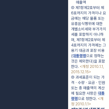
매출액
② 제1항제2호부터 제
6호까지의 가격이나 요
금에는 해당 물품 또는 
유흥음식행위에 대한 
개별소비세와 부가가치
세를 포함하지 아니하
며, 제1항제2호부터 제
4호까지의 가격에는 그 
용기 대금과 포장 비용
(
대통령령
으로 정하는 
것은 제외한다)을 포함
한다. 
<개정 2010.1.1, 
2015.12.15>
③ 과세표준이 되는 가
격ㆍ수량ㆍ요금ㆍ인원 
또는 총 매출액의 계산
에 필요한 사항은 
대통
령령
으로 정한다. 
<개
정 2010.1.1>