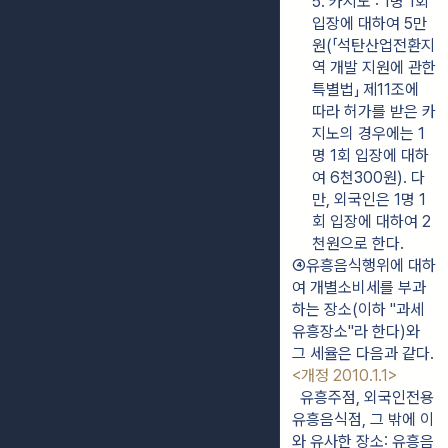
5. 카지노 : 1명 1회 
입장에 대하여 5만
원(「석탄산업전환지
역 개발 지원에 관한 
특별법」 제11조에 
따라 허가를 받은 카
지노의 경우에는 1
명 1회 입장에 대하
여 6천300원). 다
만, 외국인은 1명 1
회 입장에 대하여 2
천원으로 한다.
④유흥음식행위에 대하
여 개별소비세를 부과
하는 장소(이하 "과세
유흥장소"라 한다)와 
그 세율은 다음과 같다. 
<개정 2010.1.1>
  유흥주점, 외국인전용 
유흥음식점, 그 밖에 이
와 유사한 장소: 유흥음