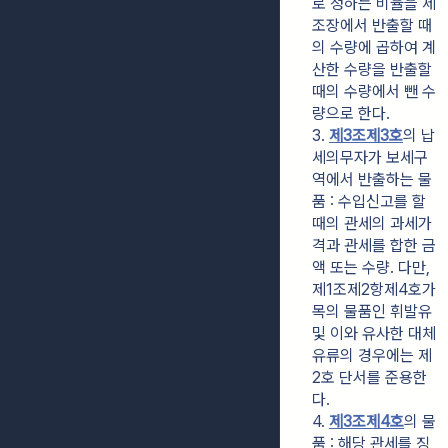
로 정하는 비율을 제
조장에서 반출할 때
의 수량에 곱하여 계
산한 수량을 반출할 
때의 수량에서 뺀 수
량으로 한다.
3. 
제3조제3호
의 납
세의무자가 보세구
역에서 반출하는 물
품 : 수입신고를 할 
때의 관세의 과세가
격과 관세를 합한 금
액 또는 수량. 다만, 
제1조제2항제4호가
목의 물품인 휘발유 
및 이와 유사한 대체
유류의 경우에는 제
2호 단서를 준용한
다.
4. 
제3조제4호
의 물
품 : 해당 관세를 징