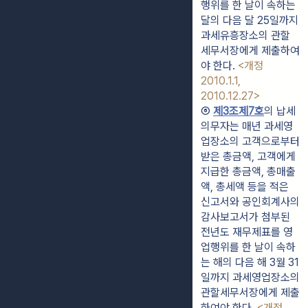
행위를 한 날이 속하는 
달의 다음 달 25일까지 
과세유흥장소의 관할 
세무서장에게 제출하여
야 한다. 
<개정 
2010.1.1, 
2010.12.27>
⑥ 
제3조제7호
의 납세
의무자는 매년 과세영
업장소의 고객으로부터 
받은 총금액, 고객에게 
지급한 총금액, 총매출
액, 총세액 등을 적은 
신고서와 공인회계사의 
감사보고서가 첨부된 
전년도 재무제표를 영
업행위를 한 날이 속하
는 해의 다음 해 3월 31
일까지 과세영업장소의 
관할세무서장에게 제출
하여야 한다. 
<개정 