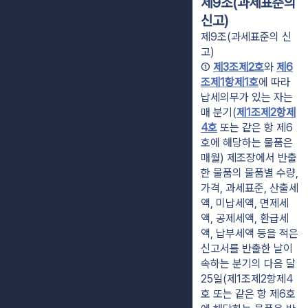
제9조(과세표준의
신고)
제9조(과세표준의 신
고)
① 
제3조제2호
와 
제6
조제1항제1호
에 따라 
납세의무가 있는 자는 
매 분기(
제1조제2항제
4호
 또는 같은 항 제6
호에 해당하는 물품은 
매월) 제조장에서 반출
한 물품의 물품별 수량, 
가격, 과세표준, 산출세
액, 미납세액, 면제세
액, 공제세액, 환급세
액, 납부세액 등을 적은 
신고서를 반출한 날이 
속하는 분기의 다음 달 
25일(제1조제2항제4
호 또는 같은 항 제6호