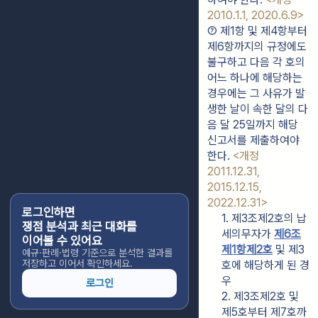
2010.1.1, 2020.6.9>
⑦ 제1항 및 제4항부터 
제6항까지의 규정에도 
불구하고 다음 각 호의 
어느 하나에 해당하는 
경우에는 그 사유가 발
생한 날이 속한 달의 다
음 달 25일까지 해당 
신고서를 제출하여야 
한다. 
<개정 
2011.12.31, 
2015.12.15, 
2022.12.31>
로그인하면
1. 제3조제2호의 납
쟁점 분석과 최근 대화를
세의무자가 
제6조
이어볼 수 있어요
제1항제2호
 및 제3
예규·판례·법령 기준으로 분석한 결과를
저장하고 이어서 확인하세요.
호에 해당하게 된 경
우
로그인
2. 제3조제2호 및 
제5호부터 제7호까