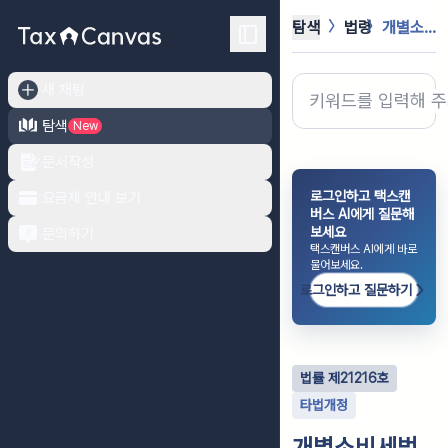
탐색
법령
개별소비세법
새 채팅
탐색
New
문서작성
로그인하고 택스캔
요금제 안내 보기
버스 AI에게 질문해
보세요
문의하기
택스캔버스 AI에게 바로
물어보세요.
로그인하고 질문하기
법률
제
21216
호
타법개정
개별소비세법