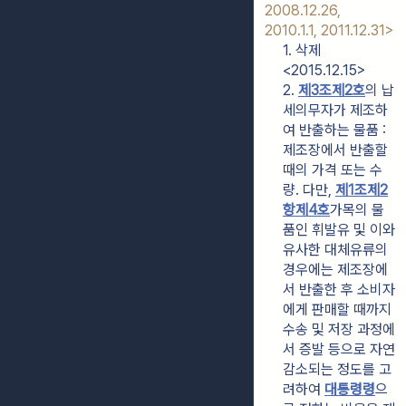
2008.12.26, 
2010.1.1, 2011.12.31>
1. 삭제
<2015.12.15>
2. 
제3조제2호
의 납
세의무자가 제조하
여 반출하는 물품 : 
제조장에서 반출할 
때의 가격 또는 수
량. 다만, 
제1조제2
항제4호
가목의 물
품인 휘발유 및 이와 
유사한 대체유류의 
경우에는 제조장에
서 반출한 후 소비자
에게 판매할 때까지 
수송 및 저장 과정에
서 증발 등으로 자연 
감소되는 정도를 고
려하여 
대통령령
으