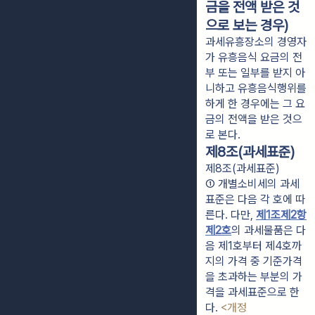
금을 전액 받은 것
으로 보는 경우)
과세유흥장소의 경영자
가 유흥음식 요금의 전
부 또는 일부를 받지 아
니하고 유흥음식행위를
하게 한 경우에는 그 요
금의 전액을 받은 것으
로 본다.
제8조(과세표준)
제8조(과세표준)
① 개별소비세의 과세
표준은 다음 각 호에 따
른다. 다만, 
제1조제2항
제2호
의 과세물품은 다
음 제1호부터 제4호까
지의 가격 중 기준가격
을 초과하는 부분의 가
격을 과세표준으로 한
다. 
<개정 