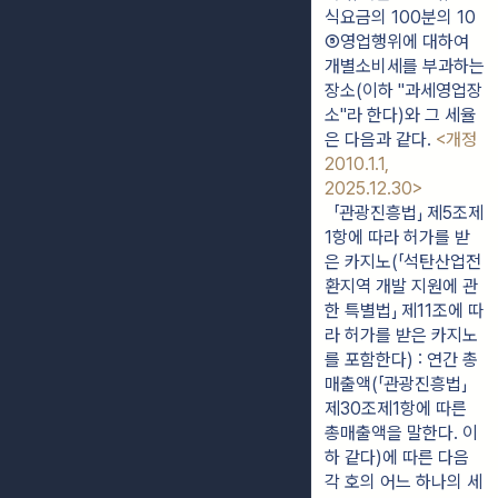
식요금의 100분의 10
⑤영업행위에 대하여 
개별소비세를 부과하는 
장소(이하 "과세영업장
소"라 한다)와 그 세율
은 다음과 같다. 
<개정 
2010.1.1, 
2025.12.30>
  「관광진흥법」 제5조제
1항에 따라 허가를 받
은 카지노(「석탄산업전
환지역 개발 지원에 관
한 특별법」 제11조에 따
라 허가를 받은 카지노
를 포함한다) : 연간 총
매출액(「관광진흥법」 
제30조제1항에 따른 
총매출액을 말한다. 이
하 같다)에 따른 다음 
각 호의 어느 하나의 세