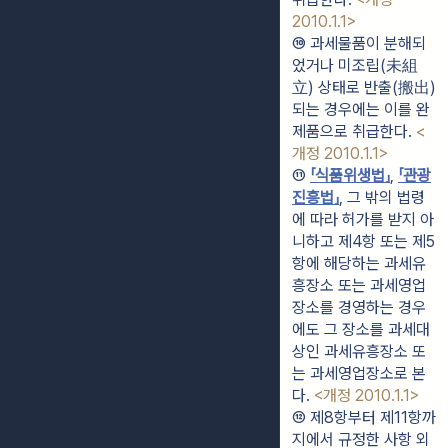
2010.1.1>
⑩ 과세물품이 분해되
었거나 미조립(未組
立) 상태로 반출(搬出)
되는 경우에는 이를 완
제품으로 취급한다. 
<
개정 2010.1.1>
⑪ 
「식품위생법」
, 
「관광
진흥법」
, 그 밖의 법령
에 따라 허가를 받지 아
니하고 제4항 또는 제5
항에 해당하는 과세유
흥장소 또는 과세영업
장소를 경영하는 경우
에도 그 장소를 과세대
상인 과세유흥장소 또
는 과세영업장소로 본
다. 
<개정 2010.1.1>
⑫ 제8항부터 제11항까
지에서 규정한 사항 외