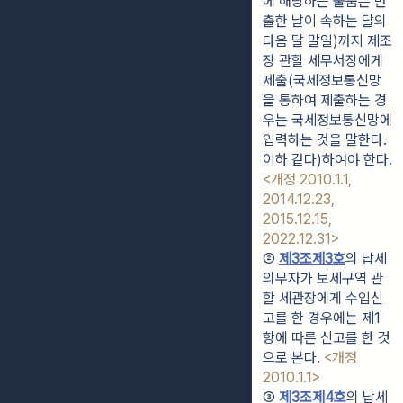
에 해당하는 물품은 반
출한 날이 속하는 달의 
다음 달 말일)까지 제조
장 관할 세무서장에게 
제출(국세정보통신망
을 통하여 제출하는 경
우는 국세정보통신망에 
입력하는 것을 말한다. 
이하 같다)하여야 한다. 
<개정 2010.1.1, 
2014.12.23, 
2015.12.15, 
2022.12.31>
② 
제3조제3호
의 납세
의무자가 보세구역 관
할 세관장에게 수입신
고를 한 경우에는 제1
항에 따른 신고를 한 것
으로 본다. 
<개정 
2010.1.1>
③ 
제3조제4호
의 납세