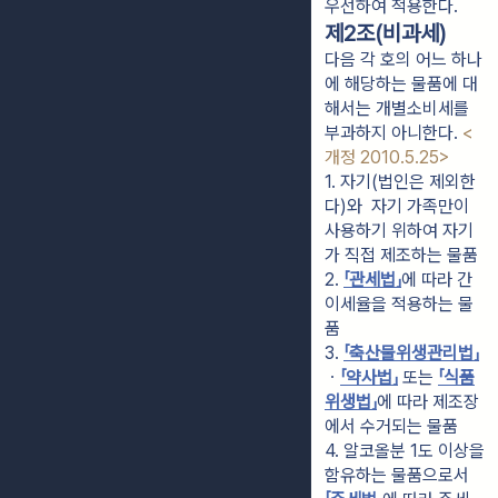
우선하여 적용한다.
제2조(비과세)
다음 각 호의 어느 하나
에 해당하는 물품에 대
해서는 개별소비세를
부과하지 아니한다.
<
개정 2010.5.25>
1. 자기(법인은 제외한
다)와  자기 가족만이 
사용하기 위하여 자기
가 직접 제조하는 물품
2. 
「관세법」
에 따라 간
이세율을 적용하는 물
품
3. 
「축산물위생관리법」
ㆍ
「약사법」
 또는 
「식품
위생법」
에 따라 제조장
에서 수거되는 물품
4. 알코올분 1도 이상을 
함유하는 물품으로서 