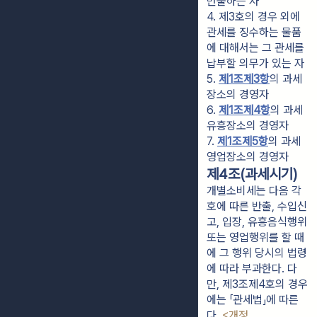
반출하는 자
4. 제3호의 경우 외에 
관세를 징수하는 물품
에 대해서는 그 관세를 
납부할 의무가 있는 자
5. 
제1조제3항
의 과세
장소의 경영자
6. 
제1조제4항
의 과세
유흥장소의 경영자
7. 
제1조제5항
의 과세
영업장소의 경영자
제4조(과세시기)
개별소비세는 다음 각
호에 따른 반출, 수입신
고, 입장, 유흥음식행위
또는 영업행위를 할 때
에 그 행위 당시의 법령
에 따라 부과한다. 다
만, 제3조제4호의 경우
에는 「관세법」에 따른
다.
<개정