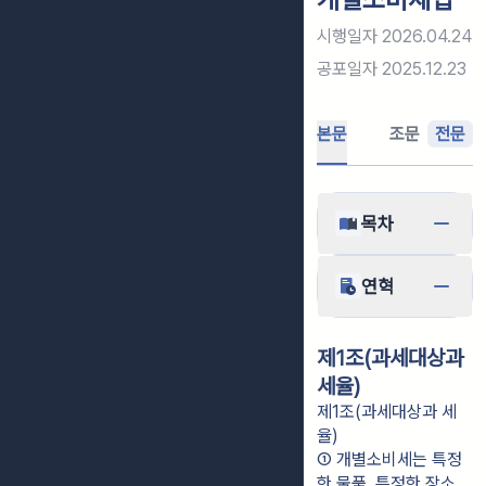
시행일자
2026.04.24
공포일자
2025.12.23
본문
조문
전문
목차
연혁
제1조(과세대상과
세율)
제1조(과세대상과 세
율)
① 개별소비세는 특정
한 물품, 특정한 장소 