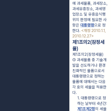
에 과세물품, 과세장소, 
과세유흥장소, 과세영
업장소 및 유흥음식행
위의 판정에 필요한 사
항은 
대통령령
으로 정
한다. 
<개정 2010.1.1, 
2010.12.27>
제1조의2(잠정세
율)
제1조의2(잠정세율)
① 과세물품 중 기술개
발을 선도하거나 환경
친화적인 물품으로서 
대통령령으로 정하는 
물품에 대해서는 다음 
각 호의 세율을 적용한
다.
1. 대통령령으로 정
하는 날부터 4년간: 
제1조제2항
의 세율