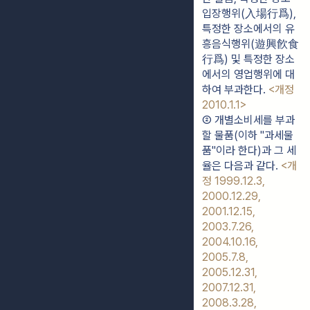
입장행위(入場行爲), 
특정한 장소에서의 유
흥음식행위(遊興飮食
行爲) 및 특정한 장소
에서의 영업행위에 대
하여 부과한다. 
<개정 
2010.1.1>
② 개별소비세를 부과
할 물품(이하 "과세물
품"이라 한다)과 그 세
율은 다음과 같다. 
<개
정 1999.12.3, 
2000.12.29, 
2001.12.15, 
2003.7.26, 
2004.10.16, 
2005.7.8, 
2005.12.31, 
2007.12.31, 
2008.3.28, 