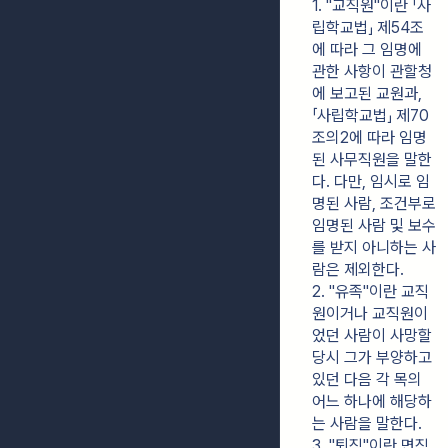
1. "교직원"이란 「사
립학교법」 제54조
에 따라 그 임명에 
관한 사항이 관할청
에 보고된 교원과, 
「사립학교법」 제70
조의2에 따라 임명
된 사무직원을 말한
다. 다만, 임시로 임
명된 사람, 조건부로 
임명된 사람 및 보수
를 받지 아니하는 사
람은 제외한다.
2. "유족"이란 교직
원이거나 교직원이
었던 사람이 사망할 
당시 그가 부양하고 
있던 다음 각 목의 
어느 하나에 해당하
는 사람을 말한다.
3. "퇴직"이란 면직