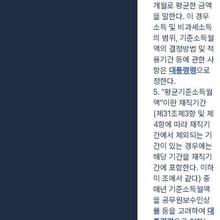
개월로 평균한 금액
을 말한다. 이 경우 
소득 및 비과세소득
의 범위, 기준소득월
액의 결정방법 및 적
용기간 등에 관한 사
항은 
대통령령
으로 
정한다.
5. "평균기준소득월
액"이란 재직기간
(제31조제3항 및 제
4항에 따라 재직기
간에서 제외되는 기
간이 있는 경우에는 
해당 기간을 재직기
간에 포함한다. 이하 
이 조에서 같다) 중 
매년 기준소득월액
을 공무원보수인상
률 등을 고려하여 
대