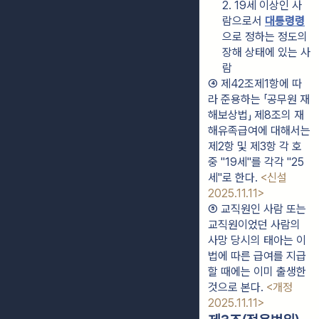
2. 19세 이상인 사
람으로서 
대통령령
으로 정하는 정도의 
장해 상태에 있는 사
람
④ 제42조제1항에 따
라 준용하는 「공무원 재
해보상법」 제8조의 재
해유족급여에 대해서는 
제2항 및 제3항 각 호 
중 "19세"를 각각 "25
세"로 한다. 
<신설 
2025.11.11>
⑤ 교직원인 사람 또는 
교직원이었던 사람의 
사망 당시의 태아는 이 
법에 따른 급여를 지급
할 때에는 이미 출생한 
것으로 본다. 
<개정 
2025.11.11>