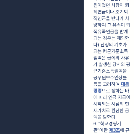
원이었던 사람이 퇴
직연금이나 조기퇴
직연금을 받다가 사
망하여 그 유족이 퇴
직유족연금을 받게 
되는 경우는 제외한
다) 산정의 기초가 
되는 평균기준소득
월액은 급여의 사유
가 발생한 당시의 평
균기준소득월액을 
공무원보수인상률 
등을 고려하여 
대통
령령
으로 정하는 바
에 따라 연금 지급이 
시작되는 시점의 현
재가치로 환산한 금
액을 말한다.
6. "학교경영기
관"이란 
제3조
에 규