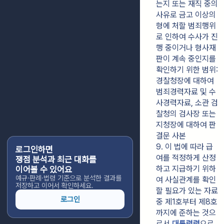
는지 또는 재직 중의 
사유로 금고 이상의 
형에 처할 범죄행위
로 인하여 수사가 진
행 중이거나 형사재
판이 계속 중인지를 
확인하기 위한 범위: 
경찰청장에 대하여 
범죄경력자료 및 수
사경력자료, 소관 검
찰청의 검사장 또는 
지청장에 대하여 판
결문 사본
9. 이 법에 따라 급
로그인하면
여를 적정하게 산정
쟁점 분석과 최근 대화를
하고 지급하기 위하
이어볼 수 있어요
예규·판례·법령 기준으로 분석한 결과를
여 사실관계를 확인
저장하고 이어서 확인하세요.
할 필요가 있는 자료 
로그인
중 제1호부터 제8호
까지에 준하는 것으
로서 
대통령령
으로 