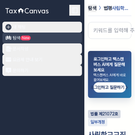
탐색
법령
사립학교교직원 연금법
새 채팅
탐색
New
문서작성
로그인하고 택스캔
요금제 안내 보기
버스 AI에게 질문해
보세요
문의하기
택스캔버스 AI에게 바로
물어보세요.
로그인하고 질문하기
법률
제
21072
호
일부개정
사립학교교직