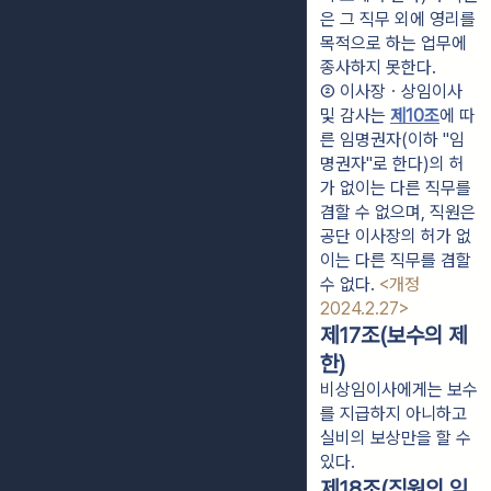
은 그 직무 외에 영리를 
목적으로 하는 업무에 
종사하지 못한다.
② 이사장ㆍ상임이사 
및 감사는 
제10조
에 따
른 임명권자(이하 "임
명권자"로 한다)의 허
가 없이는 다른 직무를 
겸할 수 없으며, 직원은 
공단 이사장의 허가 없
이는 다른 직무를 겸할 
수 없다. 
<개정 
2024.2.27>
제17조(보수의 제
한)
비상임이사에게는 보수
를 지급하지 아니하고
실비의 보상만을 할 수
있다.
제18조(직원의 임