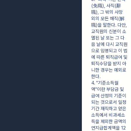
(免職), 사직(辭
職), 그 밖의 사망 
외의 모든 해직(解
職)을 말한다. 다만, 
교직원의 신분이 소
멸된 날 또는 그 다
음 날에 다시 교직원
으로 임명되고 이 법
에 따른 퇴직급여 및 
퇴직수당을 받지 아
니한 경우는 예외로 
한다.
4. "기준소득월
액"이란 부담금 및 
급여 산정의 기준이 
되는 것으로서 일정
기간 재직하고 얻은 
소득에서 비과세소
득을 제외한 금액의 
연지급합계액을 12