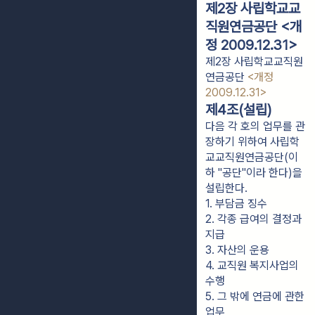
제2장 사립학교교
직원연금공단 <개
정 2009.12.31>
제2장 사립학교교직원
연금공단
<개정
2009.12.31>
제4조(설립)
다음 각 호의 업무를 관
장하기 위하여 사립학
교교직원연금공단(이
하 "공단"이라 한다)을
설립한다.
1. 부담금 징수
2. 각종 급여의 결정과 
지급
3. 자산의 운용
4. 교직원 복지사업의 
수행
5. 그 밖에 연금에 관한 
업무