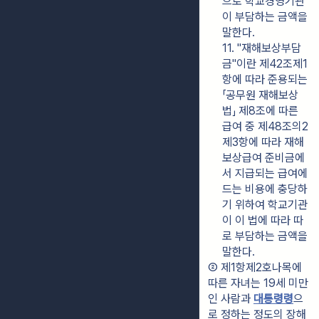
으로 학교경영기관
이 부담하는 금액을 
말한다.
11. "재해보상부담
금"이란 제42조제1
항에 따라 준용되는 
「공무원 재해보상
법」 제8조에 따른 
급여 중 제48조의2
제3항에 따라 재해
보상급여 준비금에
서 지급되는 급여에 
드는 비용에 충당하
기 위하여 학교기관
이 이 법에 따라 따
로 부담하는 금액을 
말한다.
② 제1항제2호나목에 
따른 자녀는 19세 미만
인 사람과 
대통령령
으
로 정하는 정도의 장해