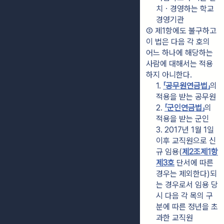
치ㆍ경영하는 학교
경영기관
② 제1항에도 불구하고 
이 법은 다음 각 호의 
어느 하나에 해당하는 
사람에 대해서는 적용
하지 아니한다.
1. 
「공무원연금법」
의 
적용을 받는 공무원
2. 
「군인연금법」
의 
적용을 받는 군인
3. 2017년 1월 1일 
이후 교직원으로 신
규 임용(
제2조제1항
제3호
 단서에 따른 
경우는 제외한다)되
는 경우로서 임용 당
시 다음 각 목의 구
분에 따른 정년을 초
과한 교직원