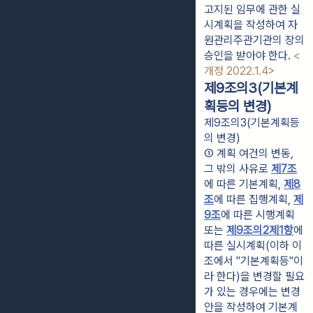
고지된 임무에 관한 실
시계획을 작성하여 자
원관리주관기관의 장의 
승인을 받아야 한다. 
<
개정 2022.1.4>
제9조의3(기본계
획등의 변경)
제9조의3(기본계획등
의 변경)
① 계획 여건의 변동, 
그 밖의 사유로 
제7조
에 따른 기본계획, 
제8
조
에 따른 집행계획, 
제
9조
에 따른 시행계획 
또는 
제9조의2
제1항
에 
따른 실시계획(이하 이 
조에서 "기본계획등"이
라 한다)을 변경할 필요
가 있는 경우에는 변경
안을 작성하여 기본계