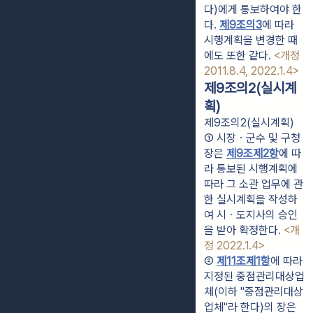
다)에게 통보하여야 한
다. 
제9조의3
에 따라 
시행계획을 변경한 때
에도 또한 같다. 
<개정 
2011.8.4, 2022.1.4>
제9조의2(실시계
획)
제9조의2(실시계획)
① 시장ㆍ군수 및 구청
장은 
제9조
제2항
에 따
라 통보된 시행계획에 
따라 그 소관 업무에 관
한 실시계획을 작성하
여 시ㆍ도지사의 승인
을 받아 확정한다. 
<개
정 2022.1.4>
② 
제11조
제1항
에 따라 
지정된 중점관리대상업
체(이하 "중점관리대상
업체"라 한다)의 장은 