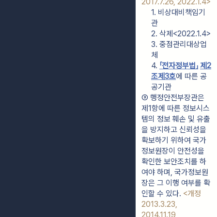
2017.7.26, 2022.1.4>
1. 비상대비책임기
관
2. 삭제<2022.1.4>
3. 중점관리대상업
체
4. 
「전자정부법」
제2
조
제3호
에 따른 공
공기관
③ 행정안전부장관은 
제1항에 따른 정보시스
템의 정보 훼손 및 유출
을 방지하고 신뢰성을 
확보하기 위하여 국가
정보원장이 안전성을 
확인한 보안조치를 하
여야 하며, 국가정보원
장은 그 이행 여부를 확
인할 수 있다. 
<개정 
2013.3.23, 
2014.11.19, 