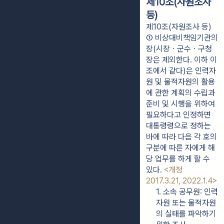
제10조(자원조사
등)
제10조(자원조사 등)
① 비상대비책임기관의 
장(시장ㆍ군수ㆍ구청
장은 제외한다. 이하 이 
조에서 같다)은 인력자
원 및 물적자원의 활용
에 관한 계획의 수립과 
준비 및 시행을 위하여 
필요하다고 인정하면 
대통령령으로 정하는 
바에 따라 다음 각 호의 
구분에 따른 자에게 해
당 업무를 하게 할 수 
있다. 
<개정 
2017.3.21, 2022.1.4>
1. 소속 공무원: 인력
자원 또는 물적자원
의 실태를 파악하기 