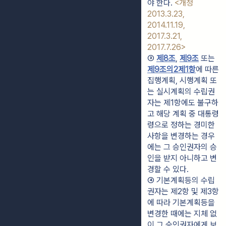
야 한다. 
<개정 
2013.3.23, 
2014.11.19, 
2017.3.21, 
2017.7.26>
③ 
제8조
, 
제9조
 또는 
제9조의2
제1항
에 따른 
집행계획, 시행계획 또
는 실시계획의 수립권
자는 제1항에도 불구하
고 해당 계획 중 대통령
령으로 정하는 경미한 
사항을 변경하는 경우
에는 그 승인권자의 승
인을 받지 아니하고 변
경할 수 있다.
④ 기본계획등의 수립
권자는 제2항 및 제3항
에 따라 기본계획등을 
변경한 때에는 지체 없
이 그 승인권자에게 보