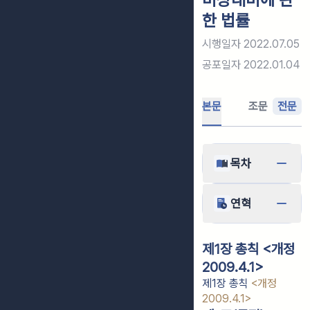
한 법률
시행일자
2022.07.05
공포일자
2022.01.04
본문
조문
전문
목차
연혁
제1장 총칙 <개정
2009.4.1>
제1장 총칙
<개정
2009.4.1>