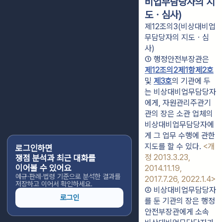
비업무담당자의 지
도ㆍ심사)
제12조의3(비상대비업
무담당자의 지도ㆍ심
사)
① 행정안전부장관은 
제12조의2
제1항
제2호
및 
제3호
의 기관에 두
는 비상대비업무담당자
에게, 자원관리주관기
관의 장은 소관 업체의 
비상대비업무담당자에
게 그 업무 수행에 관한 
지도를 할 수 있다. 
<개
로그인하면
정 2013.3.23, 
쟁점 분석과 최근 대화를
이어볼 수 있어요
2014.11.19, 
예규·판례·법령 기준으로 분석한 결과를
2017.7.26, 2022.1.4>
저장하고 이어서 확인하세요.
② 비상대비업무담당자
로그인
를 둔 기관의 장은 행정
안전부장관에게 소속 