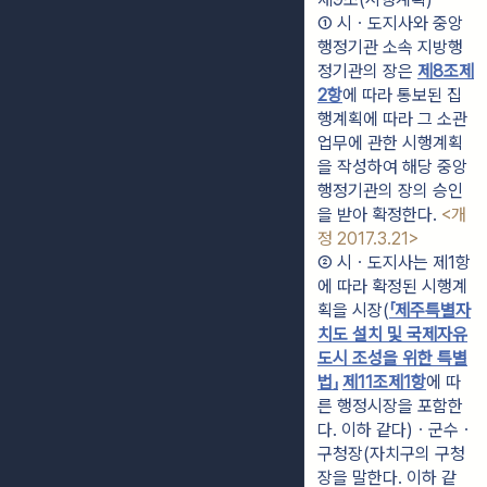
① 시ㆍ도지사와 중앙
행정기관 소속 지방행
정기관의 장은 
제8조
제
2항
에 따라 통보된 집
행계획에 따라 그 소관 
업무에 관한 시행계획
을 작성하여 해당 중앙
행정기관의 장의 승인
을 받아 확정한다. 
<개
정 2017.3.21>
② 시ㆍ도지사는 제1항
에 따라 확정된 시행계
획을 시장(
「제주특별자
치도 설치 및 국제자유
도시 조성을 위한 특별
법」
제11조
제1항
에 따
른 행정시장을 포함한
다. 이하 같다)ㆍ군수ㆍ
구청장(자치구의 구청
장을 말한다. 이하 같