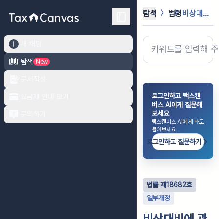
탐색
법령
비상대비에 관한 법률
새 채팅
탐색
New
문서작성
로그인하고 택스캔
요금제 안내 보기
버스 AI에게 질문해
보세요
문의하기
택스캔버스 AI에게 바로
물어보세요.
로그인하고 질문하기
법률
제
18682
호
일부개정
비상대비에 관