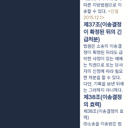
따른 지방법원으로 이
송할 수 있다. 
<신설 
2015.12.1>
제37조(이송결정
이 확정된 뒤의 긴
급처분)
법원은 소송의 이송결
정이 확정된 뒤라도 급
박한 사정이 있는 때에
는 직권으로 또는 당사
자의 신청에 따라 필요
한 처분을 할 수 있다.
다만, 기록을 보낸 뒤에
는 그러하지 아니하다.
제38조(이송결정
의 효력)
제38조(이송결정의 효
력)
①소송을 이송받은 법