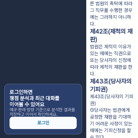
른 법원의 촉탁에 따라 
그 직무를 수행한 경우
에는 그러하지 아니하
다.
제42조(제척의 재
판)
법원은 제척의 이유가
있는 때에는 직권으로
또는 당사자의 신청에
따라 제척의 재판을 한
다.
제43조(당사자의
기피권)
로그인하면
제43조(당사자의 기피
쟁점 분석과 최근 대화를
권)
이어볼 수 있어요
예규·판례·법령 기준으로 분석한 결과를
①당사자는 법관에게 
저장하고 이어서 확인하세요.
공정한 재판을 기대하
로그인
기 어려운 사정이 있는 
때에는 기피신청을 할 
수 있다.