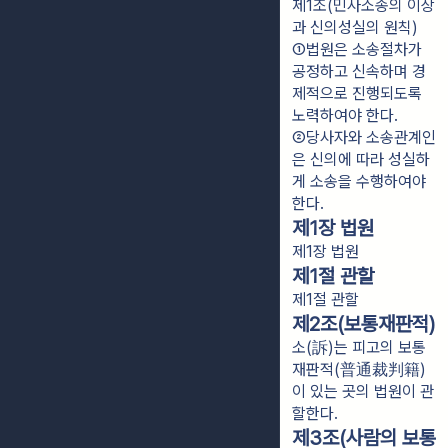
제1조(민사소송의 이상
과 신의성실의 원칙)
①법원은 소송절차가 
공정하고 신속하며 경
제적으로 진행되도록 
노력하여야 한다.
②당사자와 소송관계인
은 신의에 따라 성실하
게 소송을 수행하여야 
한다.
제1장 법원
제1장 법원
제1절 관할
제1절 관할
제2조(보통재판적)
소(訴)는 피고의 보통
재판적(普通裁判籍)
이 있는 곳의 법원이 관
할한다.
제3조(사람의 보통