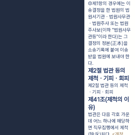
②제1항의 경우에는 이
송결정을 한 법원의 법
원서기관ㆍ법원사무관
ㆍ법원주사 또는 법원
주사보(이하 "법원사무
관등"이라 한다)는 그 
결정의 정본(正本)을 
소송기록에 붙여 이송
받을 법원에 보내야 한
다.
제2절 법관 등의
제척ㆍ기피ㆍ회피
제2절 법관 등의 제척
ㆍ기피ㆍ회피
제41조(제척의 이
유)
법관은 다음 각호 가운
데 어느 하나에 해당하
면 직무집행에서 제척
(除斥)된다.
<개정