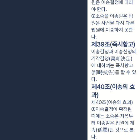
원은 이송결정에 따라
야 한다.
②소송을 이송받은 법
원은 사건을 다시 다른 
법원에 이송하지 못한
다.
제39조(즉시항고)
이송결정과 이송신청의
기각결정(棄却決定)
에 대하여는 즉시항고
(卽時抗告)를 할 수 있
다.
제40조(이송의 효
과)
제40조(이송의 효과)
①이송결정이 확정된 
때에는 소송은 처음부
터 이송받은 법원에 계
속(係屬)된 것으로 본
다.