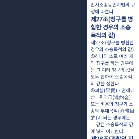
민사소송등인지법의 규
정에 따른다.
제27조(청구를 병
합한 경우의 소송
목적의 값)
제27조(청구를 병합한
경우의 소송목적의 값)
①하나의 소로 여러 개
의 청구를 하는 경우에
는 그 여러 청구의 값을 
모두 합하여 소송목적
의 값을 정한다.
②과실(果實)ㆍ손해배
상ㆍ위약금(違約金) 
또는 비용의 청구가 소
송의 부대목적(附帶目
的)이 되는 경우에는 
그 값은 소송목적의 값
에 넣지 아니한다.