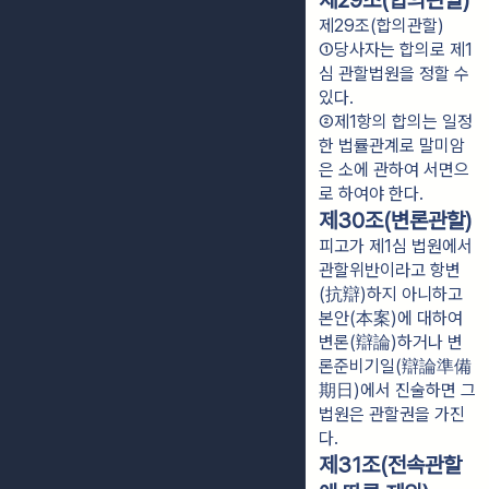
제29조(합의관할)
제29조(합의관할)
①당사자는 합의로 제1
심 관할법원을 정할 수 
있다.
②제1항의 합의는 일정
한 법률관계로 말미암
은 소에 관하여 서면으
로 하여야 한다.
제30조(변론관할)
피고가 제1심 법원에서
관할위반이라고 항변
(抗辯)하지 아니하고
본안(本案)에 대하여
변론(辯論)하거나 변
론준비기일(辯論準備
期日)에서 진술하면 그
법원은 관할권을 가진
다.
제31조(전속관할