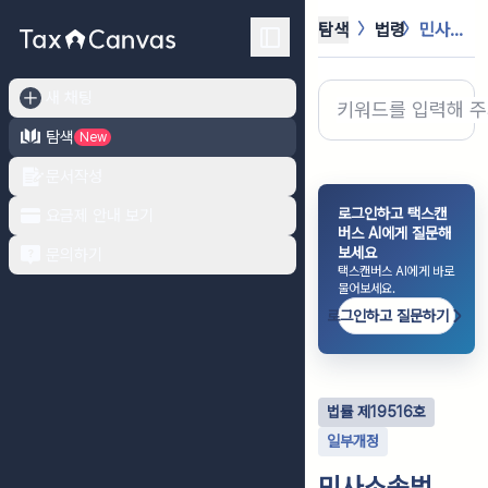
탐색
법령
민사소송법
새 채팅
탐색
New
문서작성
로그인하고 택스캔
요금제 안내 보기
버스 AI에게 질문해
보세요
문의하기
택스캔버스 AI에게 바로
물어보세요.
로그인하고 질문하기
법률
제
19516
호
일부개정
민사소송법