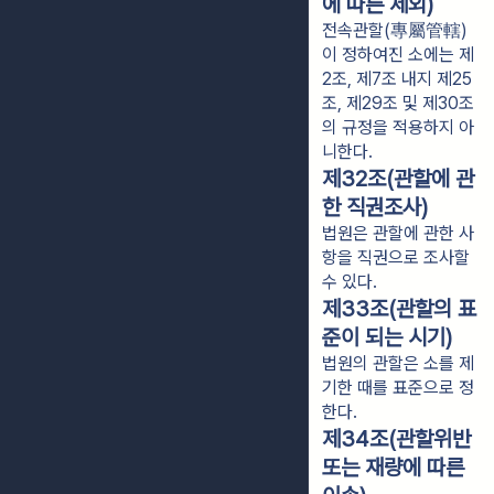
에 따른 제외)
전속관할(專屬管轄)
이 정하여진 소에는 제
2조, 제7조 내지 제25
조, 제29조 및 제30조
의 규정을 적용하지 아
니한다.
제32조(관할에 관
한 직권조사)
법원은 관할에 관한 사
항을 직권으로 조사할
수 있다.
제33조(관할의 표
준이 되는 시기)
법원의 관할은 소를 제
기한 때를 표준으로 정
한다.
제34조(관할위반
또는 재량에 따른