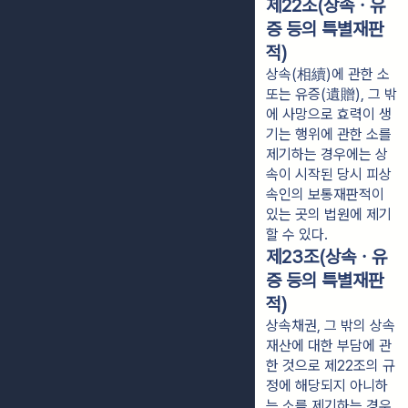
제22조(상속ㆍ유
증 등의 특별재판
적)
상속(相續)에 관한 소
또는 유증(遺贈), 그 밖
에 사망으로 효력이 생
기는 행위에 관한 소를
제기하는 경우에는 상
속이 시작된 당시 피상
속인의 보통재판적이
있는 곳의 법원에 제기
할 수 있다.
제23조(상속ㆍ유
증 등의 특별재판
적)
상속채권, 그 밖의 상속
재산에 대한 부담에 관
한 것으로 제22조의 규
정에 해당되지 아니하
는 소를 제기하는 경우