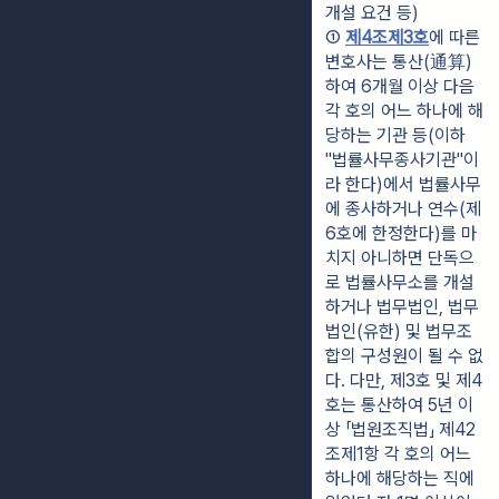
개설 요건 등)
① 
제4조제3호
에 따른 
변호사는 통산(通算)
하여 6개월 이상 다음 
각 호의 어느 하나에 해
당하는 기관 등(이하 
"법률사무종사기관"이
라 한다)에서 법률사무
에 종사하거나 연수(제
6호에 한정한다)를 마
치지 아니하면 단독으
로 법률사무소를 개설
하거나 법무법인, 법무
법인(유한) 및 법무조
합의 구성원이 될 수 없
다. 다만, 제3호 및 제4
호는 통산하여 5년 이
상 「법원조직법」 제42
조제1항 각 호의 어느 
하나에 해당하는 직에 