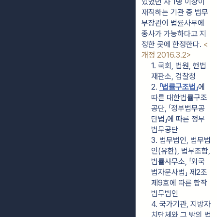
있었던 자 1명 이상이 
재직하는 기관 중 법무
부장관이 법률사무에 
종사가 가능하다고 지
정한 곳에 한정한다. 
<
개정 2016.3.2>
1. 국회, 법원, 헌법
재판소, 검찰청
2. 
「법률구조법」
에 
따른 대한법률구조
공단, 「정부법무공
단법」에 따른 정부
법무공단
3. 법무법인, 법무법
인(유한), 법무조합, 
법률사무소, 「외국
법자문사법」 제2조
제9호에 따른 합작
법무법인
4. 국가기관, 지방자
치단체와 그 밖의 법