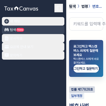
탐색
법령
변호사법
새 채팅
탐색
New
문서작성
로그인하고 택스캔
요금제 안내 보기
버스 AI에게 질문해
보세요
문의하기
택스캔버스 AI에게 바로
물어보세요.
로그인하고 질문하기
법률
제
17828
호
일부개정
변호사법