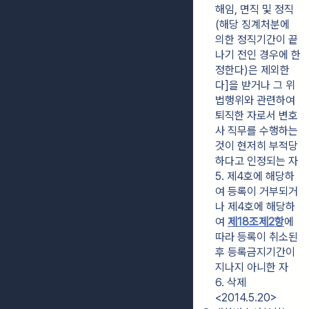
해임, 면직 및 정직
(해당 징계처분에 
의한 정직기간이 끝
나기 전인 경우에 한
정한다)은 제외한
다]을 받거나 그 위
법행위와 관련하여 
퇴직한 자로서 변호
사 직무를 수행하는 
것이 현저히 부적당
하다고 인정되는 자
5. 제4호에 해당하
여 등록이 거부되거
나 제4호에 해당하
여 
제18조제2항
에 
따라 등록이 취소된 
후 등록금지기간이 
지나지 아니한 자
6. 삭제
<2014.5.20>