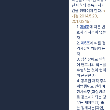
년 이하의 등록금지기
간을 정하여야 한다. 
<
개정 2014.5.20, 
2017.12.19>
1. 
제4조
에 따른 변
호사의 자격이 없는 
자
2. 
제5조
에 따른 결
격사유에 해당하는 
자
3. 심신장애로 인하
여 변호사의 직무를 
수행하는 것이 현저
히 곤란한 자
4. 공무원 재직 중의 
위법행위로 인하여 
형사소추(과실범으
로 공소제기되는 경
우는 제외한다) 또
는 징계처분[파면, 