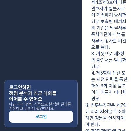
제4조제3호에 따른 
변호사가 법률사무
에 계속하여 종사한 
경우 보충될 때까지
의 기간은 법률사무
종사기관에서 법률
사무에 종사한 기간
으로 본다.
3. 거짓으로 제3항
의 확인서를 발급한 
경우
4. 제5항의 개선 또
는 시정 명령을 통산
하여 3회 이상 받고 
로그인하면
이에 따르지 아니한 
쟁점 분석과 최근 대화를
경우
이어볼 수 있어요
예규·판례·법령 기준으로 분석한 결과를
⑧ 법무부장관은 제7항
저장하고 이어서 확인하세요.
에 따라 지정을 취소하
로그인
려면 청문을 실시하여
야 한다.
⑨ 제1항제6호에 따른 