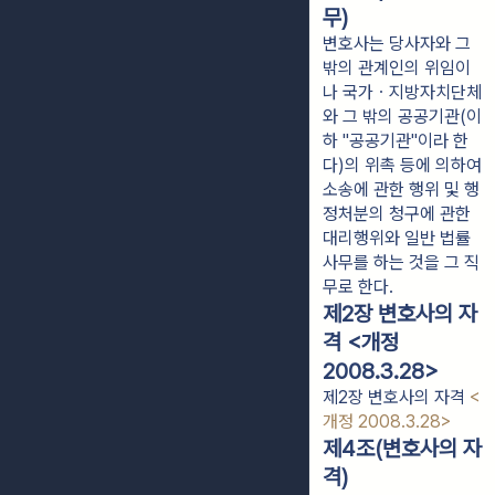
무)
변호사는 당사자와 그
밖의 관계인의 위임이
나 국가ㆍ지방자치단체
와 그 밖의 공공기관(이
하 "공공기관"이라 한
다)의 위촉 등에 의하여
소송에 관한 행위 및 행
정처분의 청구에 관한
대리행위와 일반 법률
사무를 하는 것을 그 직
무로 한다.
제2장 변호사의 자
격 <개정
2008.3.28>
제2장 변호사의 자격
<
개정 2008.3.28>
제4조(변호사의 자
격)