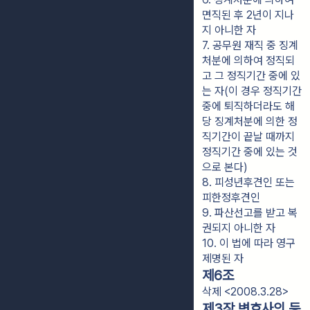
면직된 후 2년이 지나
지 아니한 자
7. 공무원 재직 중 징계
처분에 의하여 정직되
고 그 정직기간 중에 있
는 자(이 경우 정직기간 
중에 퇴직하더라도 해
당 징계처분에 의한 정
직기간이 끝날 때까지 
정직기간 중에 있는 것
으로 본다)
8. 피성년후견인 또는 
피한정후견인
9. 파산선고를 받고 복
권되지 아니한 자
10. 이 법에 따라 영구
제명된 자
제6조
삭제 <2008.3.28>
제3장 변호사의 등