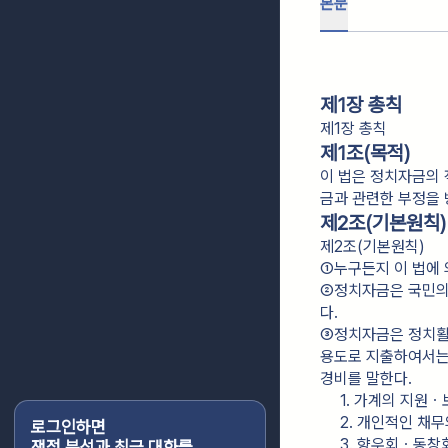
본문
제1장 총칙
제1장 총칙
제1조(목적)
이 법은 정치자금의
금과 관련한 부정을
제2조(기본원칙)
제2조(기본원칙)
①누구든지 이 법에 
②정치자금은 국민의 
다.
③정치자금은 정치활
용도로 지출하여서는 
경비를 말한다.
1. 가계의 지원
2. 개인적인 채무
로그인하면
3. 향우회ㆍ동창
쟁점 분석과 최근 대화를