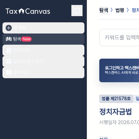
탐색
법령
정
새 채팅
탐색
New
문서작성
요금제 안내 보기
로그인하고 택스캔버
문의하기
택스캔버스 AI에게 바로
법률
제
21578
호
정치자금법
시행일자
2026.07.