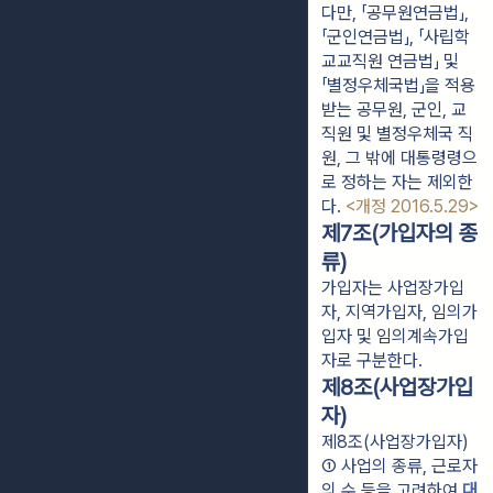
다만, 「공무원연금법」,
「군인연금법」, 「사립학
교교직원 연금법」 및
「별정우체국법」을 적용
받는 공무원, 군인, 교
직원 및 별정우체국 직
원, 그 밖에 대통령령으
로 정하는 자는 제외한
다.
<개정 2016.5.29>
제7조(가입자의 종
류)
가입자는 사업장가입
자, 지역가입자, 임의가
입자 및 임의계속가입
자로 구분한다.
제8조(사업장가입
자)
제8조(사업장가입자)
① 사업의 종류, 근로자
의 수 등을 고려하여 
대