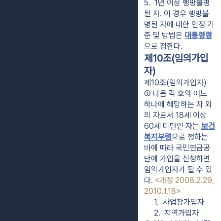
5.  1년 이상 행방불명
된 자. 이 경우 행방불
명된 자에 대한 인정 기
준 및 방법은 
대통령령
으로 정한다.
제10조(임의가입
자)
제10조(임의가입자)
① 다음 각 호의 어느 
하나에 해당하는 자 외
의 자로서 18세 이상 
60세 미만인 자는 
보건
복지부령
으로 정하는 
바에 따라 국민연금공
단에 가입을 신청하면 
임의가입자가 될 수 있
다. 
<개정 2008.2.29, 
2010.1.18>
1.  사업장가입자
2.  지역가입자