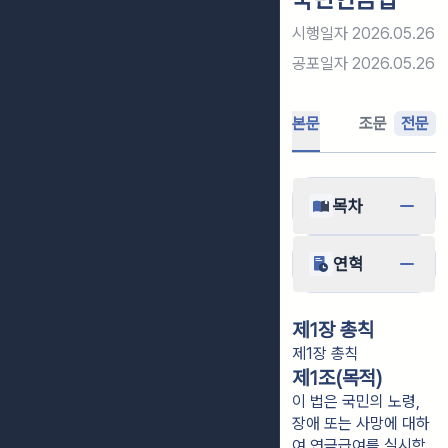
시행일자
2026.05.26
공포일자
2026.05.26
본문
조문
전문
목차
연혁
제1장 총칙
제1장 총칙
제1조(목적)
이 법은 국민의 노령,
장애 또는 사망에 대하
여 연금급여를 실시함