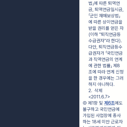
법」에 따른 퇴역연
금, 퇴역연금일시금, 
「군인 재해보상법」
에 따른 상이연금을 
받을 권리를 얻은 자
(이하 "퇴직연금등
수급권자"라 한다). 
다만, 퇴직연금등수
급권자가 「국민연금
과 직역연금의 연계
에 관한 법률」 제8
조에 따라 연계 신청
을 한 경우에는 그러
하지 아니하다.
2.  삭제 
<2011.6.7>
② 제1항 및 
제6조
에도 
불구하고 국민연금에 
가입된 사업장에 종사
하는 18세 미만 근로자