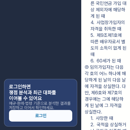
른 국민연금 가입 대
상 제외자에 해당하
게 된 때
4.  사업장가입자의 
자격을 취득한 때
5.  제9조제1호에 
따른 배우자로서 별
도의 소득이 없게 된 
때
6.  60세가 된 때
③ 임의가입자는 다음 
각 호의 어느 하나에 해
당하게 된 날의 다음 날
에 자격을 상실한다. 다
로그인하면
쟁점 분석과 최근 대화를
만, 제6호와 제7호의 
이어볼 수 있어요
경우에는 그에 해당하
예규·판례·법령 기준으로 분석한 결과를
게 된 날에 그 자격을 
저장하고 이어서 확인하세요.
상실한다.
로그인
1.  사망한 때
2.  국적을 상실하거