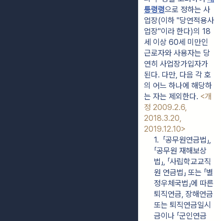
통령령
으로 정하는 사
업장(이하 "당연적용사
업장"이라 한다)의 18
세 이상 60세 미만인 
근로자와 사용자는 당
연히 사업장가입자가 
된다. 다만, 다음 각 호
의 어느 하나에 해당하
는 자는 제외한다. 
<개
정 2009.2.6, 
2018.3.20, 
2019.12.10>
1.  「공무원연금법」, 
「공무원 재해보상
법」, 「사립학교교직
원 연금법」 또는 「별
정우체국법」에 따른 
퇴직연금, 장해연금 
또는 퇴직연금일시
금이나 「군인연금