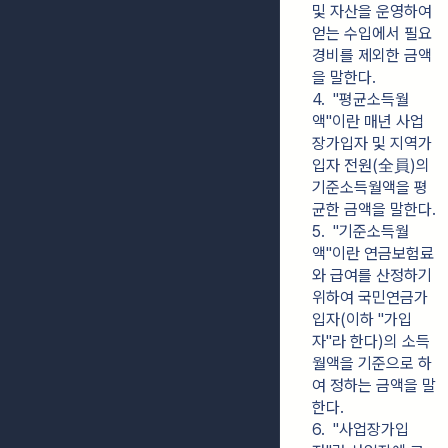
및 자산을 운영하여 
얻는 수입에서 필요
경비를 제외한 금액
을 말한다.
4.  "평균소득월
액"이란 매년 사업
장가입자 및 지역가
입자 전원(全員)의 
기준소득월액을 평
균한 금액을 말한다.
5.  "기준소득월
액"이란 연금보험료
와 급여를 산정하기 
위하여 국민연금가
입자(이하 "가입
자"라 한다)의 소득
월액을 기준으로 하
여 정하는 금액을 말
한다.
6.  "사업장가입