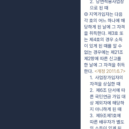
2.  당연적용사업장
으로 된 때
② 지역가입자는 다음 
각 호의 어느 하나에 해
당하게 된 날에 그 자격
을 취득한다. 제3호 또
는 제4호의 경우 소득
이 있게 된 때를 알 수 
없는 경우에는 제21조
제2항에 따른 신고를 
한 날에 그 자격을 취득
한다. 
<개정 2011.6.7>
1.  사업장가입자의 
자격을 상실한 때
2.  제6조 단서에 따
른 국민연금 가입 대
상 제외자에 해당하
지 아니하게 된 때
3.  제9조제1호에 
따른 배우자가 별도
의 소득이 있게 된 