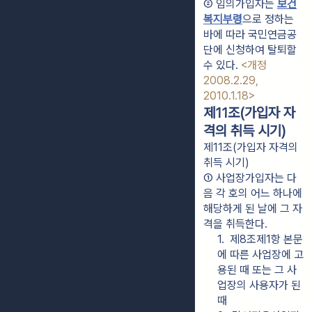
② 임의가입자는 
보건
복지부령
으로 정하는 
바에 따라 국민연금공
단에 신청하여 탈퇴할 
수 있다. 
<개정 
2008.2.29, 
2010.1.18>
제11조(가입자 자
격의 취득 시기)
제11조(가입자 자격의
취득 시기)
① 사업장가입자는 다
음 각 호의 어느 하나에 
해당하게 된 날에 그 자
격을 취득한다.
1.  제8조제1항 본문
에 따른 사업장에 고
용된 때 또는 그 사
업장의 사용자가 된 
때