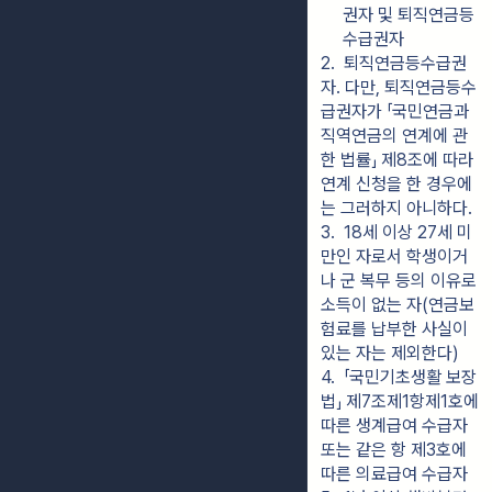
권자 및 퇴직연금등
수급권자
2.  퇴직연금등수급권
자. 다만, 퇴직연금등수
급권자가 「국민연금과 
직역연금의 연계에 관
한 법률」 제8조에 따라 
연계 신청을 한 경우에
는 그러하지 아니하다.
3.  18세 이상 27세 미
만인 자로서 학생이거
나 군 복무 등의 이유로 
소득이 없는 자(연금보
험료를 납부한 사실이 
있는 자는 제외한다)
4.  「국민기초생활 보장
법」 제7조제1항제1호에 
따른 생계급여 수급자 
또는 같은 항 제3호에 
따른 의료급여 수급자