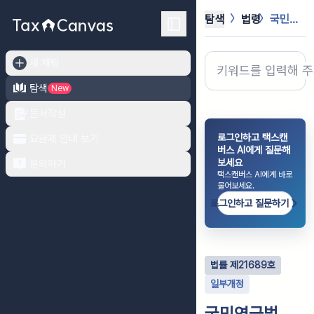
탐색
법령
국민연금법
새 채팅
탐색
New
문서작성
로그인하고 택스캔
요금제 안내 보기
버스 AI에게 질문해
보세요
문의하기
택스캔버스 AI에게 바로
물어보세요.
로그인하고 질문하기
법률
제
21689
호
일부개정
국민연금법