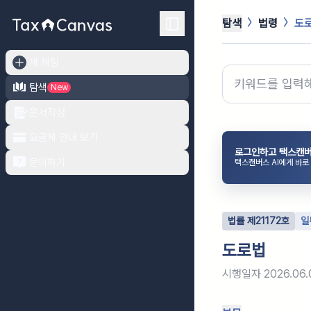
탐색
법령
도
새 채팅
탐색
New
문서작성
요금제 안내 보기
로그인하고 택스캔버
문의하기
택스캔버스 AI에게 바로
법률
제
21172
호
일
도로법
시행일자
2026.06.