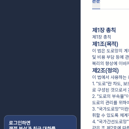
본문
제1장 총칙
제1장 총칙
제1조(목적)
이 법은 도로망의 계
및 비용 부담 등에 
복리의 향상에 이바
제2조(정의)
이 법에서 사용하는 
1. "도로"란 차도, 
로 구성된 것으로서 
2. "도로의 부속물
도로의 관리를 위하여
3. "국가도로망"이
휘할 수 있도록 체계
4. "국가간선도로망
로그인하면
같은 조 제2호에 따
쟁점 분석과 최근 대화를