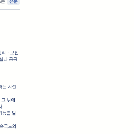
조문
전문
 관리ㆍ보전
건설과 공공
하는 시설
그 밖에 
다.
기능을 발
고속국도와 