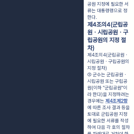
공원 지정에 필요한 서
류는 대통령령으로 정
한다.
제4조의4(군립공
원ㆍ시립공원ㆍ구
립공원의 지정 절
차)
제4조의4(군립공원ㆍ
시립공원ㆍ구립공원의
지정 절차)
① 군수는 군립공원ㆍ
시립공원 또는 구립공
원(이하 "군립공원"이
라 한다)을 지정하려는 
경우에는 
제4조제2항
에 따른 조사 결과 등을 
토대로 군립공원 지정
에 필요한 서류를 작성
하여 다음 각 호의 절차
를 차례대로 거쳐야 한