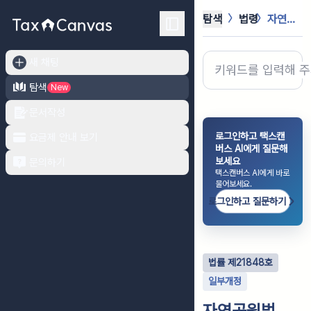
탐색
법령
자연공원법
새 채팅
탐색
New
문서작성
로그인하고 택스캔
요금제 안내 보기
버스 AI에게 질문해
보세요
문의하기
택스캔버스 AI에게 바로
물어보세요.
로그인하고 질문하기
법률
제
21848
호
일부개정
자연공원법