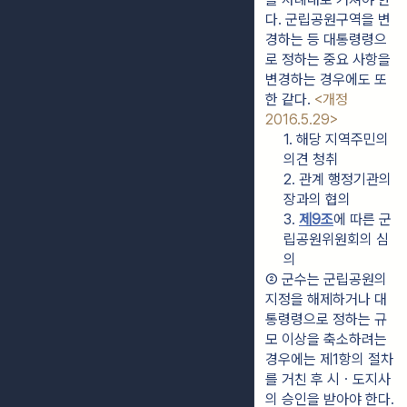
다. 군립공원구역을 변
경하는 등 대통령령으
로 정하는 중요 사항을 
변경하는 경우에도 또
한 같다. 
<개정 
2016.5.29>
1. 해당 지역주민의 
의견 청취
2. 관계 행정기관의 
장과의 협의
3. 
제9조
에 따른 군
립공원위원회의 심
의
② 군수는 군립공원의 
지정을 해제하거나 대
통령령으로 정하는 규
모 이상을 축소하려는 
경우에는 제1항의 절차
를 거친 후 시ㆍ도지사
의 승인을 받아야 한다. 