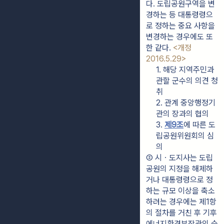
다. 도립공원구역을 변
경하는 등 대통령령으
로 정하는 중요 사항을 
변경하는 경우에도 또
한 같다. 
<개정 
2016.5.29>
1. 해당 지역주민과 
관할 군수의 의견 청
취
2. 관계 중앙행정기
관의 장과의 협의
3. 
제9조
에 따른 도
립공원위원회의 심
의
② 시ㆍ도지사는 도립
공원의 지정을 해제하
거나 대통령령으로 정
하는 규모 이상을 축소
하려는 경우에는 제1항
의 절차를 거친 후 기후
에너지환경부장관의 승