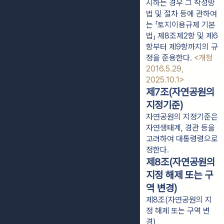
시하는 경우 그 작성방
법 및 절차 등에 관하여
는 「토지이용규제 기본
법」 제8조제2항 및 제6
항부터 제9항까지의 규
정을 준용한다.
<개정
2016.5.29,
2025.10.1>
제7조(자연공원의
지정기준)
자연공원의 지정기준은
자연생태계, 경관 등을
고려하여 대통령령으로
정한다.
제8조(자연공원의
지정 해제 또는 구
역 변경)
제8조(자연공원의 지
정 해제 또는 구역 변
경)