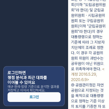
회(이하 "도립공원위원
회"라 한다) 및 군립공
원위원회ㆍ시립공원위
원회 또는 구립공원위
원회(이하 "군립공원위
원회"라 한다)의 경우 
대통령령으로 정하는 
기준에 따라 그 지방자
치단체의 조례로 정한
다. 이 경우 각 공원위
원회 위원의 과반수는 
공무원이 아닌 위원으
로 위촉하여야 한다. 
<
로그인하면
개정 2016.5.29, 
쟁점 분석과 최근 대화를
2020.6.9>
이어볼 수 있어요
③ 공원관리청은 자연
예규·판례·법령 기준으로 분석한 결과를
공원으로 지정되는 것
저장하고 이어서 확인하세요.
을 목적으로 대통령령
로그인
으로 정하는 기준 이상
의 토지를 기증한 자 또