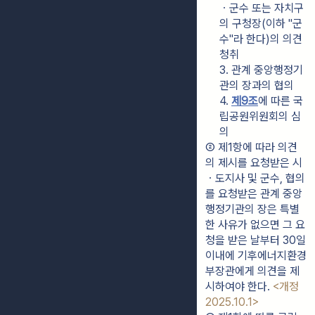
ㆍ군수 또는 자치구
의 구청장(이하 "군
수"라 한다)의 의견 
청취
3. 관계 중앙행정기
관의 장과의 협의
4. 
제9조
에 따른 국
립공원위원회의 심
의
② 제1항에 따라 의견
의 제시를 요청받은 시
ㆍ도지사 및 군수, 협의
를 요청받은 관계 중앙
행정기관의 장은 특별
한 사유가 없으면 그 요
청을 받은 날부터 30일 
이내에 기후에너지환경
부장관에게 의견을 제
시하여야 한다. 
<개정 
2025.10.1>