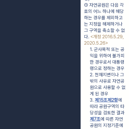
① 자연공원은 다음 각 
호의 어느 하나에 해당
하는 경우를 제외하고
는 지정을 해제하거나 
그 구역을 축소할 수 없
다. 
<개정 2016.5.29, 
2020.5.26>
1. 군사목적 또는 공
익을 위하여 불가피
한 경우로서 대통령
령으로 정하는 경우
2. 천재지변이나 그 
밖의 사유로 자연공
원으로 사용할 수 없
게 된 경우
3. 
제15조제2항
에 
따라 공원구역의 타
당성을 검토한 결과 
제7조
에 따른 자연
공원의 지정기준에