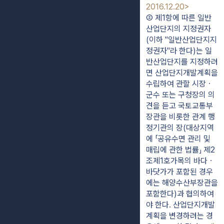
2016.12.20>
② 제1항에 따른 일반
산업단지의 지정권자
(이하 "일반산업단지지
정권자"라 한다)는 일
반산업단지를 지정하려
면 산업단지개발계획을 
수립하여 관할 시장ㆍ
군수 또는 구청장의 의
견을 듣고 국토교통부
장관을 비롯한 관계 행
정기관의 장(대상지역
에 「공유수면 관리 및 
매립에 관한 법률」 제2
조제1호가목의 바다ㆍ
바닷가가 포함된 경우
에는 해양수산부장관을 
포함한다)과 협의하여
야 한다. 산업단지개발
계획을 변경하려는 경