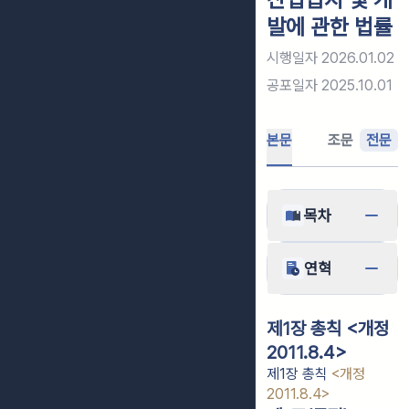
발에 관한 법률
시행일자
2026.01.02
공포일자
2025.10.01
본문
조문
전문
목차
연혁
제1장 총칙 <개정
2011.8.4>
제1장 총칙
<개정
2011.8.4>