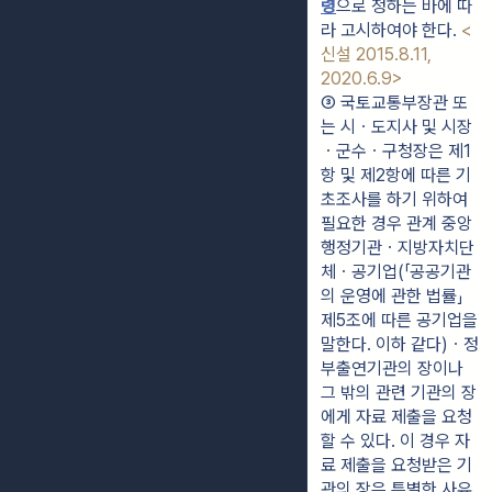
령
으로 정하는 바에 따
라 고시하여야 한다. 
<
신설 2015.8.11, 
2020.6.9>
③ 국토교통부장관 또
는 시ㆍ도지사 및 시장
ㆍ군수ㆍ구청장은 제1
항 및 제2항에 따른 기
초조사를 하기 위하여 
필요한 경우 관계 중앙
행정기관ㆍ지방자치단
체ㆍ공기업(「공공기관
의 운영에 관한 법률」 
제5조에 따른 공기업을 
말한다. 이하 같다)ㆍ정
부출연기관의 장이나 
그 밖의 관련 기관의 장
에게 자료 제출을 요청
할 수 있다. 이 경우 자
료 제출을 요청받은 기
관의 장은 특별한 사유