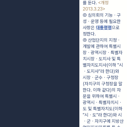
를 둔다. 
<개정 
2013.3.23>
② 심의회의 기능ㆍ구
성ㆍ운영 등에 필요한 
사항은 
대통령령
으로 
정한다.
③ 산업단지의 지정ㆍ
개발에 관하여 특별시
장ㆍ광역시장ㆍ특별자
치시장ㆍ도지사 및 특
별자치도지사(이하 "시
ㆍ도지사"라 한다)와 
시장ㆍ군수ㆍ구청장
(자치구의 구청장을 말
한다. 이하 같다)의 자
문을 위하여 특별시ㆍ
광역시ㆍ특별자치시ㆍ
도 및 특별자치도(이하 
"시ㆍ도"라 한다)와 시
ㆍ군ㆍ자치구에 지방산