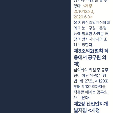
업입지심의회를 둘 수 
있다. 
<개정 
2016.12.20, 
2020.6.9>
④ 지방산업입지심의회
의 기능ㆍ구성ㆍ운영 
등에 필요한 사항은 해
당 지방자치단체의 조
례로 정한다.
제3조의2(벌칙 적
용에서 공무원 의
제)
심의회의 위원 중 공무
원이 아닌 위원은 「형
법」 제127조, 제129조
부터 제132조까지를
적용할 때에는 공무원
으로 본다.
제2장 산업입지개
발지침 <개정