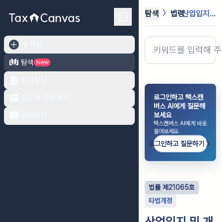
탐색
법령
산업입지 및 개발에 관한 법률
새 채팅
탐색
New
문서작성
로그인하고 택스캔
요금제 안내 보기
버스 AI에게 질문해
보세요
문의하기
택스캔버스 AI에게 바로
물어보세요.
로그인하고 질문하기
법률
제
21065
호
타법개정
산업입지 및 개