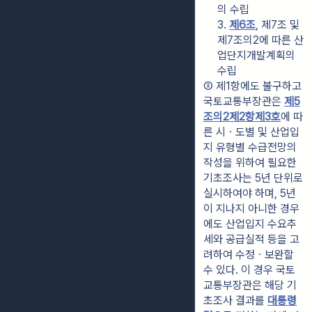
의 수립
3. 
제6조
, 제7조 및 
제7조의2에 따른 산
업단지개발계획의 
수립
② 제1항에도 불구하고 
국토교통부장관은 
제5
조의2제2항제3호
에 따
른 시ㆍ도별 및 산업입
지 유형별 수급전망의 
작성을 위하여 필요한 
기초조사는 5년 단위로 
실시하여야 하며, 5년
이 지나지 아니한 경우
에도 산업입지 수요추
세와 공급실적 등을 고
려하여 수정ㆍ보완할 
수 있다. 이 경우 국토
교통부장관은 해당 기
초조사 결과를 
대통령