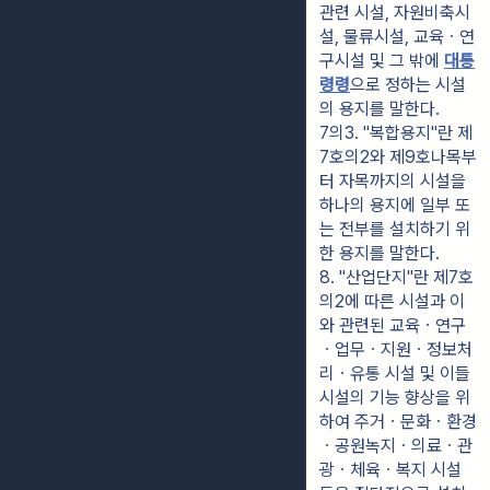
관련 시설, 자원비축시
설, 물류시설, 교육ㆍ연
구시설 및 그 밖에 
대통
령령
으로 정하는 시설
의 용지를 말한다.
7의3. "복합용지"란 제
7호의2와 제9호나목부
터 자목까지의 시설을 
하나의 용지에 일부 또
는 전부를 설치하기 위
한 용지를 말한다.
8. "산업단지"란 제7호
의2에 따른 시설과 이
와 관련된 교육ㆍ연구
ㆍ업무ㆍ지원ㆍ정보처
리ㆍ유통 시설 및 이들 
시설의 기능 향상을 위
하여 주거ㆍ문화ㆍ환경
ㆍ공원녹지ㆍ의료ㆍ관
광ㆍ체육ㆍ복지 시설 