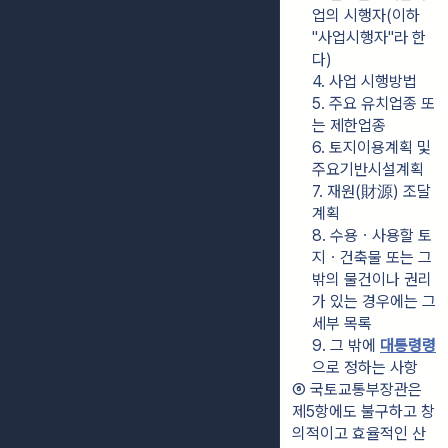
업의 시행자(이하 
"사업시행자"라 한
다)
4. 사업 시행방법
5. 주요 유치업종 또
는 제한업종
6. 토지이용계획 및 
주요기반시설계획
7. 재원(財源) 조달
계획
8. 수용ㆍ사용할 토
지ㆍ건축물 또는 그 
밖의 물건이나 권리
가 있는 경우에는 그 
세부 목록
9. 그 밖에 
대통령령
으로 정하는 사항
⑥ 국토교통부장관은 
제5항에도 불구하고 창
의적이고 효율적인 산