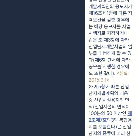
개발계획안의 응모자가 
제16조제1항에 따른 자
격요건을 갖춘 경우에
는 해당 응모자를 사업
시행자로 지정하거나 
같은 조 제3항에 따라 
산업단지개발사업의 일
부를 대행하게 할 수 있
다(제6항 단서에 따라 
공모를 시행한 경우에
도 또한 같다). 
<신설 
2015.9.1>
⑧ 제5항에 따른 산업
단지개발계획의 내용 
중 산업시설용지의 면
적(산업시설의 면적이 
100분의 50 이상인 
제
2조제7호
의3의 복합용
지를 포함한다)은 산업
단지의 종류에 따라 산