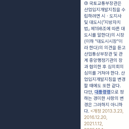
③ 국토교통부장관은 
산업입지개발지침을 수
립하려면 시ㆍ도지사 
및 대도시(「지방자치
법」 제198조에 따른 대
도시를 말한다)의 시장
(이하 "대도시시장"이
라 한다)의 의견을 듣고 
산업통상부장관 및 관
계 중앙행정기관의 장
과 협의한 후 심의회의 
심의를 거쳐야 한다. 산
업입지개발지침을 변경
할 때에도 또한 같다. 
다만, 
대통령령
으로 정
하는 경미한 사항의 변
경은 그러하지 아니하
다. 
<개정 2013.3.23, 
2016.12.20, 
2021.1.12, 