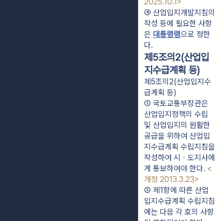
2025.10.1>
④ 산업입지개발지침의 
작성 등에 필요한 사항
은 
대통령령
으로 정한
다.
제5조의2(산업입
지수급계획 등)
제5조의2(산업입지수
급계획 등)
① 국토교통부장관은 
산업입지정책의 수립 
및 산업입지의 원활한 
공급을 위하여 산업입
지수급계획 수립지침을 
작성하여 시ㆍ도지사에
게 통보하여야 한다. 
<
개정 2013.3.23>
② 제1항에 따른 산업
입지수급계획 수립지침
에는 다음 각 호의 사항