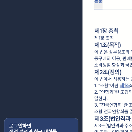
본문
제1장 총칙
제1장 총칙
제1조(목적)
이 법은 상부상조의 
동구매와 이용, 판
소비생활 향상과 국
제2조(정의)
이 법에서 사용하는 
1. "조합"이란 
제1조
2. "연합회"란 조
말한다.
3. "전국연합회"란
조합 전국연합회를 
제3조(법인격과 
로그인하면
제3조(법인격과 주소
쟁점 분석과 최근 대화를