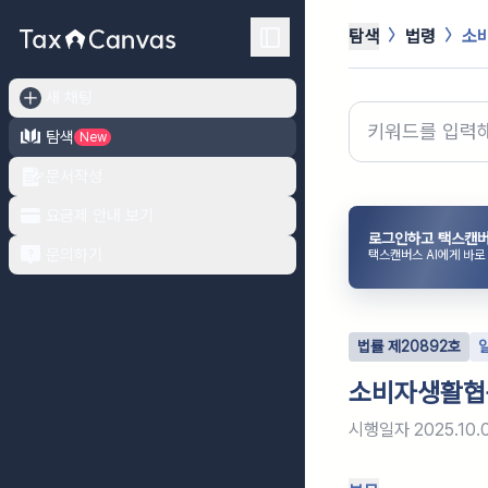
탐색
법령
소
새 채팅
탐색
New
문서작성
요금제 안내 보기
로그인하고 택스캔버
문의하기
택스캔버스 AI에게 바로
법률
제
20892
호
소비자생활협
시행일자
2025.10.