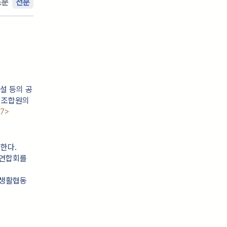
조문
전문
설 등의 공
 조합원의
.7>
한다.
연합회를 
자생활협동