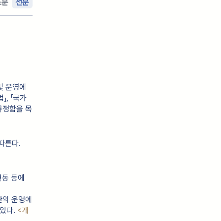
조문
전문
 및 운영에
」, 「국가
규정함을 목
따른다.
동 등에 
의 운영에 
있다. 
<개