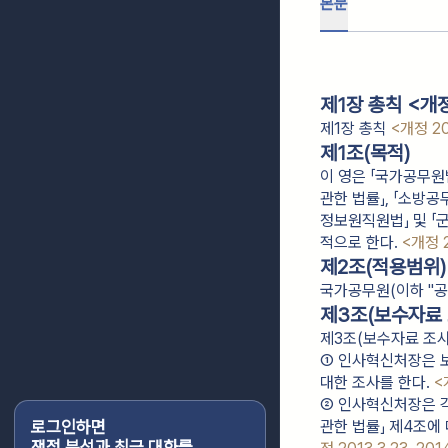
본문
제1장 총칙 <개정 
제1장 총칙
<개정 20
제1조(목적)
이 영은 「국가공무원법
관한 법률」, 「소방공
정보원직원법」 및 「
적으로 한다.
<개정 20
제2조(적용범위)
국가공무원(이하 "공
제3조(보수자료 
제3조(보수자료 조사
① 인사혁신처장은 보
대한 조사를 한다. 
<
② 인사혁신처장은 각
로그인하면
관한 법률」 제4조에
쟁점 분석과 최근 대화를