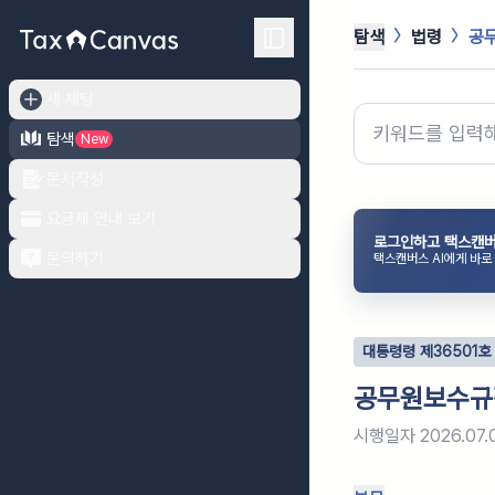
탐색
법령
공
새 채팅
탐색
New
문서작성
요금제 안내 보기
로그인하고 택스캔버
문의하기
택스캔버스 AI에게 바로
대통령령
제
36501
호
공무원보수규
시행일자
2026.07.