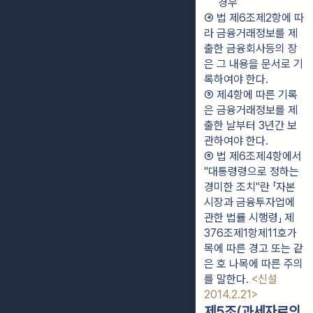
경우
④ 법 제6조제2항에 따
라 금융거래정보를 제
출한 금융회사등의 장
은 그 내용을 문서로 기
록하여야 한다.
⑤ 제4항에 따른 기록
은 금융거래정보를 제
출한 날부터 3년간 보
관하여야 한다.
⑥ 법 제6조제4항에서 
"대통령령으로 정하는 
경미한 조치"란 「자본
시장과 금융투자업에 
관한 법률 시행령」 제
376조제1항제11호가
목에 따른 경고 또는 같
은 호 나목에 따른 주의
를 말한다. 
<신설 
2014.2.21>
제5조(과세자료의