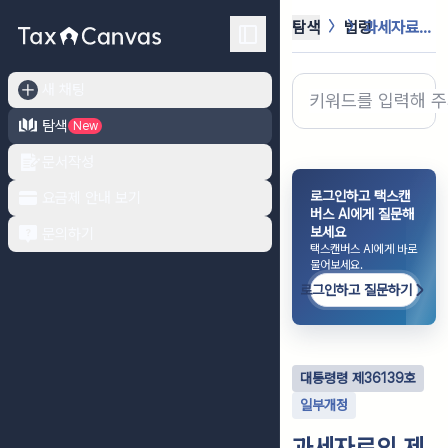
탐색
법령
과세자료의 제출 및 관리에 관한 법률...
새 채팅
탐색
New
문서작성
로그인하고 택스캔
요금제 안내 보기
버스 AI에게 질문해
보세요
문의하기
택스캔버스 AI에게 바로
물어보세요.
로그인하고 질문하기
대통령령
제
36139
호
일부개정
과세자료의 제