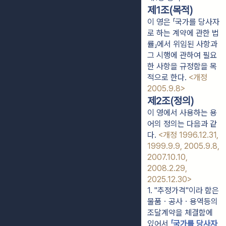
제1조(목적)
이 영은 「국가를 당사자
로 하는 계약에 관한 법
률」에서 위임된 사항과
그 시행에 관하여 필요
한 사항을 규정함을 목
적으로 한다.
<개정
2005.9.8>
제2조(정의)
이 영에서 사용하는 용
어의 정의는 다음과 같
다.
<개정 1996.12.31,
1999.9.9, 2005.9.8,
2007.10.10,
2008.2.29,
2025.12.30>
1. "추정가격"이라 함은 
물품ㆍ공사ㆍ용역등의 
조달계약을 체결함에 
있어서 
「국가를 당사자