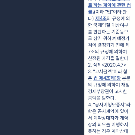
로 하는 계약에 관한 법
률」
(이하 "법"이라 한
다) 
제4조
의 규정에 의
한 국제입찰 대상여부
를 판단하는 기준등으
로 삼기 위하여 예정가
격이 결정되기 전에 제
7조의 규정에 의하여 
산정된 가격을 말한다.
2. 삭제<2020.4.7>
3. "고시금액"이라 함
은 
법 제4조제1항
 본문
의 규정에 의하여 재정
경제부장관이 고시한 
금액을 말한다.
4. "공사이행보증서"라 
함은 공사계약에 있어
서 계약상대자가 계약
상의 의무를 이행하지 
못하는 경우 계약상대