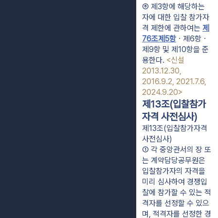
⑥ 제3항에 해당하는 
자에 대한 입찰 참가자
격 제한에 관하여는 
제
76조제5항
ㆍ제6항ㆍ
제9항 및 제10항을 준
용한다. 
<신설 
2013.12.30, 
2016.9.2, 2021.7.6, 
2024.9.20>
제13조(입찰참가
자격 사전심사)
제13조(입찰참가자격
사전심사)
① 각 중앙관서의 장 또
는 계약담당공무원은 
입찰참가자의 자격을 
미리 심사하여 경쟁입
찰에 참가할 수 있는 적
격자를 선정할 수 있으
며, 적격자를 선정한 경