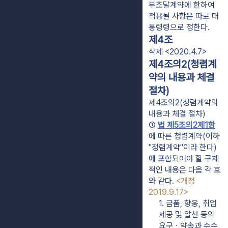
부조달계약에 한하여 
적용될 사항은 따로 대
통령령으로 정한다.
제4조
삭제 <2020.4.7>
제4조의2(청렴계
약의 내용과 체결
절차)
제4조의2(청렴계약의
내용과 체결 절차)
① 
법 제5조의2제1항
에 따른 청렴계약(이하 
"청렴계약"이라 한다)
에 포함되어야 할 구체
적인 내용은 다음 각 호
와 같다. 
<개정 
2019.9.17>
1. 금품, 향응, 취업
제공 및 알선 등의 
요구ㆍ약속과 수수