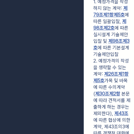
1. 예정가격을 작성
하지 않는 계약: 
제
79조제1항제5호
에 
따른 일괄입찰, 
제
98조제2호
에 따른 
실시설계 기술제안
입찰 및 
제98조제3
호
에 따른 기본설계 
기술제안입찰
2. 예정가격의 작성
을 생략할 수 있는 
계약: 
제26조제1항
제5호
가목 및 바목
에 따른 수의계약
(
제30조제2항
 본문
에 따라 견적서를 제
출하게 하는 경우는 
제외한다), 
제43조
에 따른 협상에 의한 
계약, 제43조의3에 
따른 경쟁적 대화에 