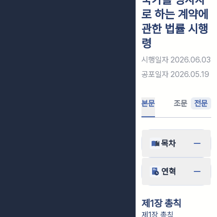
로 하는 계약에
관한 법률 시행
령
시행일자
2026.06.03
공포일자
2026.05.19
본문
조문
전문
목차
연혁
제1장 총칙
제1장 총칙