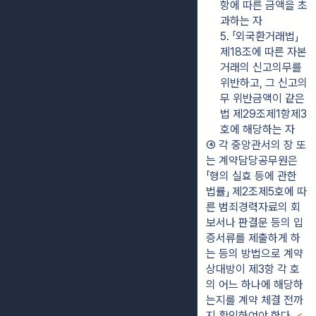
항에 따른 금액을 초
과하는 자
5. 「외국환거래법」 
제18조에 따른 자본
거래의 신고의무를 
위반하고, 그 신고의
무 위반금액이 같은 
법 제29조제1항제3
호에 해당하는 자
④ 각 중앙관서의 장 또
는 계약담당공무원은 
「형의 실효 등에 관한 
법률」 제2조제5호에 따
른 범죄경력자료의 회
보서나 판결문 등의 입
증서류를 제출하게 하
는 등의 방법으로 계약
상대방이 제3항 각 호
의 어느 하나에 해당하
는지를 계약 체결 전까
지 확인하여야 한다. 
<