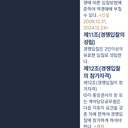
영에 따른 입찰방법에 
준하여 역경매에 부칠 
수 있다. 
<신설 
2008.12.31, 
2024.12.24>
제11조(경쟁입찰의
성립)
경쟁입찰은 2인이상의
유효한 입찰로 성립한
다.
제12조(경쟁입찰
의 참가자격)
제12조(경쟁입찰의 참
가자격)
①각 중앙관서의 장 또
는 계약담당공무원은 
다음 각호의 요건을 갖
춘 자에 한하여 경쟁입
찰에 참가하게 하여야 
한다. 
<개정 