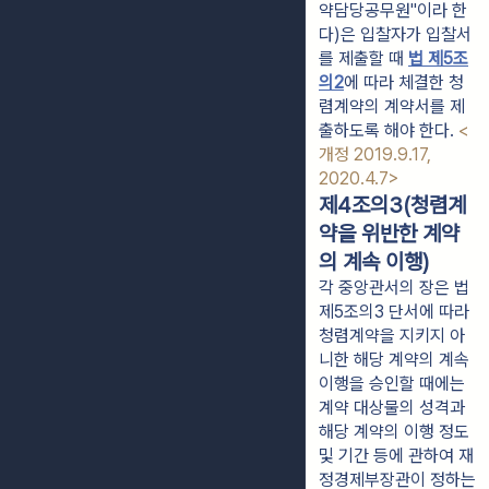
약담당공무원"이라 한
다)은 입찰자가 입찰서
를 제출할 때 
법 제5조
의2
에 따라 체결한 청
렴계약의 계약서를 제
출하도록 해야 한다. 
<
개정 2019.9.17, 
2020.4.7>
제4조의3(청렴계
약을 위반한 계약
의 계속 이행)
각 중앙관서의 장은 법
제5조의3 단서에 따라
청렴계약을 지키지 아
니한 해당 계약의 계속
이행을 승인할 때에는
계약 대상물의 성격과
해당 계약의 이행 정도
및 기간 등에 관하여 재
정경제부장관이 정하는