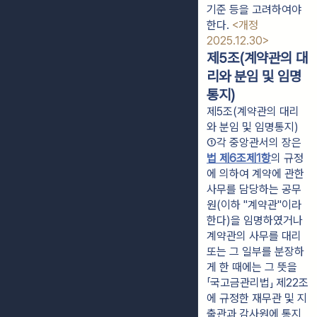
기준 등을 고려하여야
한다.
<개정
2025.12.30>
제5조(계약관의 대
리와 분임 및 임명
통지)
제5조(계약관의 대리
와 분임 및 임명통지)
①각 중앙관서의 장은 
법 제6조제1항
의 규정
에 의하여 계약에 관한 
사무를 담당하는 공무
원(이하 "계약관"이라 
한다)을 임명하였거나 
계약관의 사무를 대리 
또는 그 일부를 분장하
게 한 때에는 그 뜻을 
「국고금관리법」 제22조
에 규정한 재무관 및 지
출관과 감사원에 통지