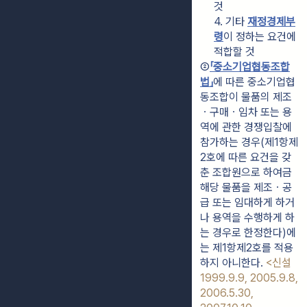
것
4. 기타 
재정경제부
령
이 정하는 요건에 
적합할 것
②
「중소기업협동조합
법」
에 따른 중소기업협
동조합이 물품의 제조
ㆍ구매ㆍ임차 또는 용
역에 관한 경쟁입찰에 
참가하는 경우(제1항제
2호에 따른 요건을 갖
춘 조합원으로 하여금 
해당 물품을 제조ㆍ공
급 또는 임대하게 하거
나 용역을 수행하게 하
는 경우로 한정한다)에
는 제1항제2호를 적용
하지 아니한다. 
<신설 
1999.9.9, 2005.9.8, 
2006.5.30, 