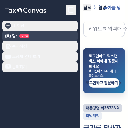
탐색
법령
국가를 당사자로 하는 계약에 관한 법...
새 채팅
탐색
New
문서작성
로그인하고 택스캔
요금제 안내 보기
버스 AI에게 질문해
보세요
문의하기
택스캔버스 AI에게 바로
물어보세요.
로그인하고 질문하기
대통령령
제
36338
호
타법개정
국가를 당사자