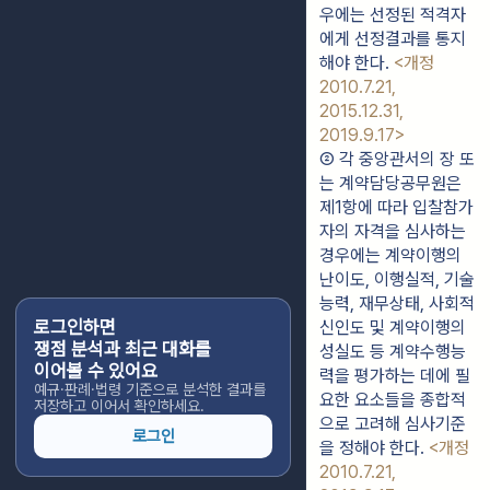
우에는 선정된 적격자
에게 선정결과를 통지
해야 한다. 
<개정 
2010.7.21, 
2015.12.31, 
2019.9.17>
② 각 중앙관서의 장 또
는 계약담당공무원은 
제1항에 따라 입찰참가
자의 자격을 심사하는 
경우에는 계약이행의 
난이도, 이행실적, 기술
능력, 재무상태, 사회적 
로그인하면
신인도 및 계약이행의 
쟁점 분석과 최근 대화를
성실도 등 계약수행능
이어볼 수 있어요
력을 평가하는 데에 필
예규·판례·법령 기준으로 분석한 결과를
요한 요소들을 종합적
저장하고 이어서 확인하세요.
으로 고려해 심사기준
로그인
을 정해야 한다. 
<개정 
2010.7.21, 