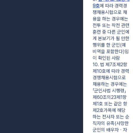
9호
에 따라 경력경
쟁채용시험으로 채
용을 하는 경우에는 
전투 또는 작전 관련 
훈련 중 다른 군인에
게 본보기가 될 만한 
행위를 한 군인(예
비역을 포함한다)임
이 확인된 사람
10. 법 제7조제2항
제10호에 따라 경력
경쟁채용시험으로 
채용하는 경우에는 
「군인사법 시행령」 
제60조의23제1항
제1호 또는 같은 항 
제2호가목에 해당
하는 전사자 또는 순
직자의 유족(사망한 
군인의 배우자ㆍ자