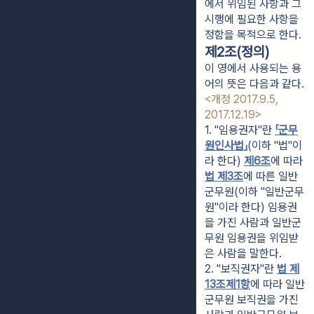
에서 위임된 사항과 그
시행에 필요한 사항을
정함을 목적으로 한다.
제2조(정의)
이 영에서 사용되는 용
어의 뜻은 다음과 같다.
<개정 2017.9.5,
2017.12.19>
1. "임용권자"란 
「군무
원인사법」
(이하 "법"이
라 한다) 
제6조
에 따라 
법 제3조
에 따른 일반
군무원(이하 "일반군무
원"이라 한다) 임용권
을 가진 사람과 일반군
무원 임용권을 위임받
은 사람을 말한다.
2. "보직권자"란 
법 제
13조제1항
에 따라 일반
군무원 보직권을 가진 