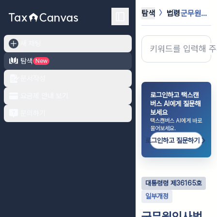
탐색
법령
군무원인사법 시행령
새 채팅
탐색
New
문서작성
로그인하고 택스캔
요금제 안내 보기
버스 AI에게 질문해
보세요
문의하기
택스캔버스 AI에게 바로
물어보세요.
로그인하고 질문하기
대통령령
제
36165
호
일부개정
군무원인사법