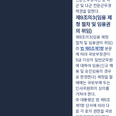
군 및 다군 전문군무경
력관을 말한다.
제9조의3(임용 제
청 절차 및 임용권
의 위임)
제9조의3(임용 제청
절차 및 임용권의 위임)
① 
법 제6조제1항
 본문
에 따라 국방부장관이 
5급 이상의 일반군무원
에 대하여 임용(신규 채
용 및 승진임용의 경우
로 한정한다) 제청을 할 
때에는 국방부에 두는 
인사위원회의 심의를 
거쳐야 한다.
② 대통령은 법 제6조
제1항 단서에 따라 다
음 각 호의 권한을 국방