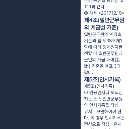
무의 종류별 명칭은 별
표 1과 같다.
② 삭제 <2017.12.19>
제4조(일반군무원
의 계급별 기준)
일반군무원의 계급별
기준과 법 제38조제1
항에 따라 징계권자를
정할 때 일반군무원과
군인의 계급 대비(對
比) 기준은 별표 3과
같다.
제5조(인사기록)
제5조(인사기록)
① 임용권자나 보직권
자는 소속 일반군무원
의 인사기록을 작성ㆍ
유지ㆍ보관하여야 한
다. 이 경우 인사기록은 
전산으로 작성ㆍ유지ㆍ