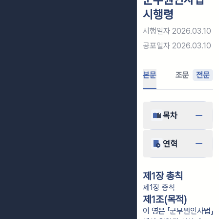
시행령
시행일자
2026.03.10
공포일자
2026.03.10
본문
조문
전문
목차
연혁
제1장 총칙
제1장 총칙
제1조(목적)
이 영은 「군무원인사법」