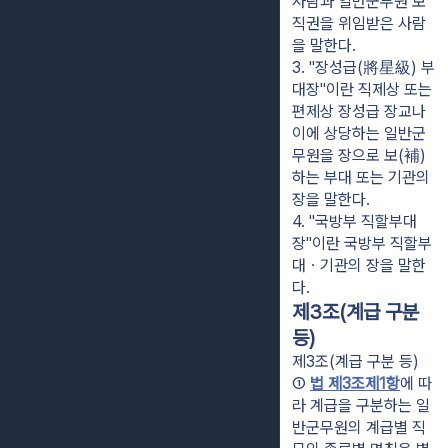
사람과 일반군무원 보
직권을 위임받은 사람
을 말한다.
3. "장성급(將星級) 부
대장"이란 직제상 또는 
편제상 장성급 장교나 
이에 상당하는 일반군
무원을 장으로 보(補)
하는 부대 또는 기관의 
장을 말한다.
4. "국방부 직할부대
장"이란 국방부 직할부
대ㆍ기관의 장을 말한
다.
제3조(계급 구분
등)
제3조(계급 구분 등)
① 
법 제3조제1항
에 따
라 계급을 구분하는 일
반군무원의 계급별 직