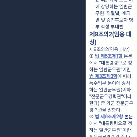
에 상당하는 일반군
무원: 직렬별, 계급
별 및 승진후보자 명
부 작성 부대별
제9조의2(임용 대
상)
제9조의2(임용 대상)
① 
법 제6조제1항
 본문
에서 "대통령령으로 정
하는 일반군무원"이란 
법 제3조제3항
에 따라 
특수업무 분야에 종사
하는 일반군무원(이하 
"전문군무경력관"이라 
한다) 중 가군 전문군무
경력관을 말한다.
② 
법 제6조제2항
 본문
에서 "대통령령으로 정
하는 일반군무원"이란 
전문군무경력관 중 나