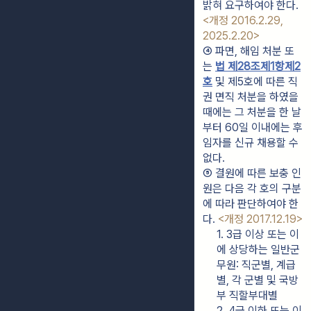
밝혀 요구하여야 한다. 
<개정 2016.2.29, 
2025.2.20>
④ 파면, 해임 처분 또
는 
법 제28조제1항제2
호
 및 제5호에 따른 직
권 면직 처분을 하였을 
때에는 그 처분을 한 날
부터 60일 이내에는 후
임자를 신규 채용할 수 
없다.
⑤ 결원에 따른 보충 인
원은 다음 각 호의 구분
에 따라 판단하여야 한
다. 
<개정 2017.12.19>
1. 3급 이상 또는 이
에 상당하는 일반군
무원: 직군별, 계급
별, 각 군별 및 국방
부 직할부대별
2. 4급 이하 또는 이