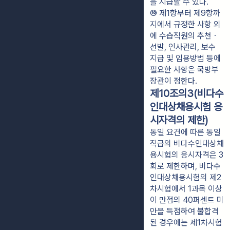
을 지급할 수 있다.
⑩ 제1항부터 제9항까
지에서 규정한 사항 외
에 수습직원의 추천ㆍ
선발, 인사관리, 보수 
지급 및 임용방법 등에 
필요한 사항은 국방부
장관이 정한다.
제10조의3(비다수
인대상채용시험 응
시자격의 제한)
동일 요건에 따른 동일
직급의 비다수인대상채
용시험의 응시자격은 3
회로 제한하며, 비다수
인대상채용시험의 제2
차시험에서 1과목 이상
이 만점의 40퍼센트 미
만을 득점하여 불합격
된 경우에는 제1차시험