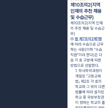
제10조의2(지역
인재의 추천 채용
및 수습근무)
제10조의2(지역 인재
의 추천 채용 및 수습근
무)
① 
법 제7조의2제1항
에 따라 수습으로 근무
하는 사람(이하 "수습
직원"이라 한다)은 다
음 각 호 구분에 따른 
방법으로 선발한다.
1. 학사학위과정이 
개설된 「고등교육
법」 제2조 각 호의 
학교와 그 밖의 다른 
법률에 따라 설치된 
학교 중 국방부장관
이 정하는 학교의 졸
업자(졸업일이 국방