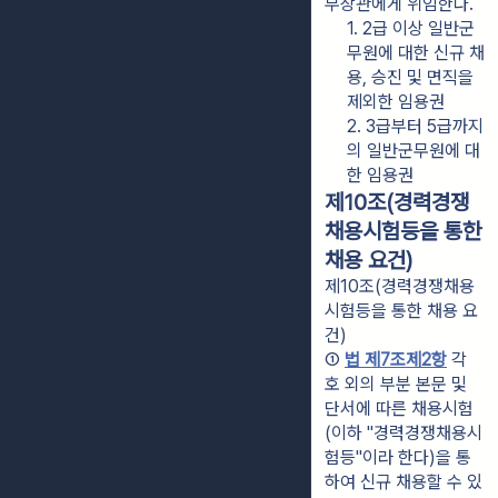
부장관에게 위임한다.
1. 2급 이상 일반군
무원에 대한 신규 채
용, 승진 및 면직을 
제외한 임용권
2. 3급부터 5급까지
의 일반군무원에 대
한 임용권
제10조(경력경쟁
채용시험등을 통한
채용 요건)
제10조(경력경쟁채용
시험등을 통한 채용 요
건)
① 
법 제7조제2항
 각 
호 외의 부분 본문 및 
단서에 따른 채용시험
(이하 "경력경쟁채용시
험등"이라 한다)을 통
하여 신규 채용할 수 있