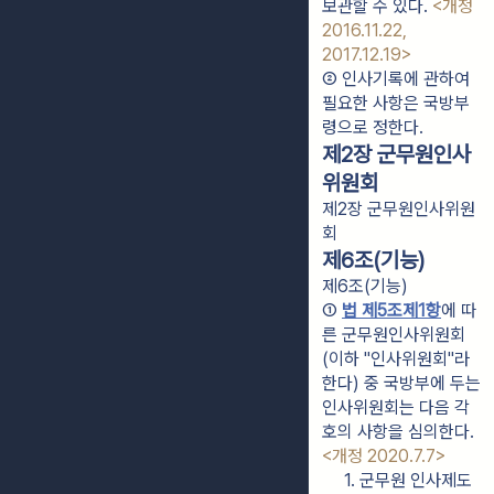
보관할 수 있다. 
<개정 
2016.11.22, 
2017.12.19>
② 인사기록에 관하여 
필요한 사항은 국방부
령으로 정한다.
제2장 군무원인사
위원회
제2장 군무원인사위원
회
제6조(기능)
제6조(기능)
① 
법 제5조제1항
에 따
른 군무원인사위원회
(이하 "인사위원회"라 
한다) 중 국방부에 두는 
인사위원회는 다음 각 
호의 사항을 심의한다. 
<개정 2020.7.7>
1. 군무원 인사제도 