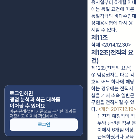
응시일부터 6개월 이내
에는 동일 요건에 따른
동일직급의 비다수인대
상채용시험에 다시 응
시할 수 없다.
제11조
삭제 <2014.12.30>
제12조(전직의 요
건)
제12조(전직의 요건)
① 임용권자는 다음 각 
호의 어느 하나에 해당
하는 경우에는 전직시
로그인하면
험을 거쳐 소속 일반군
쟁점 분석과 최근 대화를
무원을 전직시킬 수 있
이어볼 수 있어요
다. 
<개정 2017.12.19>
예규·판례·법령 기준으로 분석한 결과를
1. 전직 예정직의 직
저장하고 이어서 확인하세요.
무와 관련된 직무 분
로그인
야에서 6개월 이상 
근무하였거나 교육