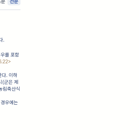
조문
전문
다.
경우를 포함
6.22>
다. 이하 
시(군은 제
 농림축산식
 경우에는 