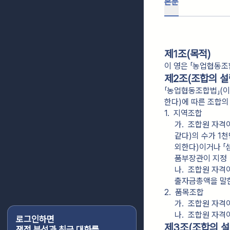
본문
제1조(목적)
이 영은 「농업협동조
제2조(조합의 설
「농업협동조합법」(이하
한다)에 따른 조합의
1.  지역조합
가.  조합원 자
같다)의 수가 1천
외한다)이거나 「
품부장관이 지정ㆍ
나.  조합원 자
출자금총액을 말한
2.  품목조합
가.  조합원 자격
나.  조합원 자
로그인하면
제3조(조합의 설
쟁점 분석과 최근 대화를