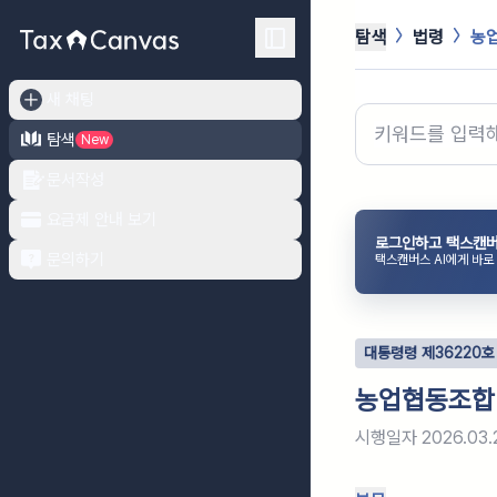
탐색
법령
농
새 채팅
탐색
New
문서작성
요금제 안내 보기
로그인하고 택스캔버
문의하기
택스캔버스 AI에게 바로
대통령령
제
36220
호
농업협동조합
시행일자
2026.03.