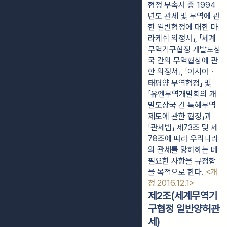
협정 부속서 중 1994
년도 관세 및 무역에 관
한 일반협정에 대한 마
라케쉬 의정서」, 「세계
무역기구협정 개발도상
국 간의 무역협상에 관
한 의정서」, 「아시아ㆍ
태평양 무역협정」 및
「유엔무역개발회의 개
발도상국 간 특혜무역
제도에 관한 협정」과
「관세법」 제73조 및 제
78조에 따라 우리나라
의 관세를 양허하는 데
필요한 사항을 규정함
을 목적으로 한다.
<개
정 2016.12.1>
제2조(세계무역기
구협정 일반양허관
세)