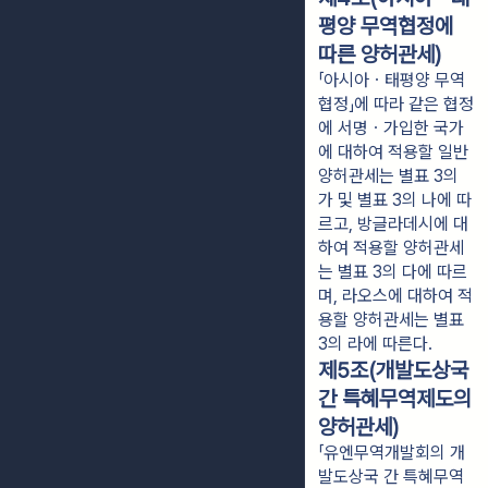
평양 무역협정에
따른 양허관세)
「아시아ㆍ태평양 무역
협정」에 따라 같은 협정
에 서명ㆍ가입한 국가
에 대하여 적용할 일반
양허관세는 별표 3의
가 및 별표 3의 나에 따
르고, 방글라데시에 대
하여 적용할 양허관세
는 별표 3의 다에 따르
며, 라오스에 대하여 적
용할 양허관세는 별표
3의 라에 따른다.
제5조(개발도상국
간 특혜무역제도의
양허관세)
「유엔무역개발회의 개
발도상국 간 특혜무역