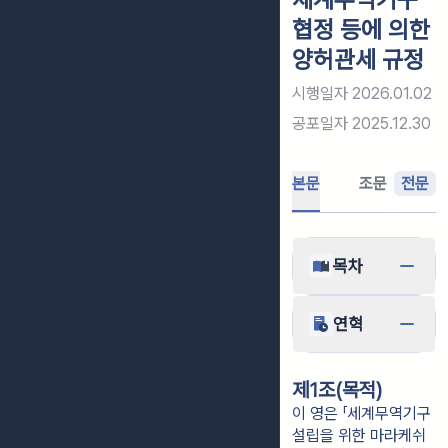
협정 등에 의한
양허관세 규정
시행일자
2026.01.02
공포일자
2025.12.30
본문
조문
전문
목차
연혁
제1조(목적)
이 영은 「세계무역기구
설립을 위한 마라케쉬