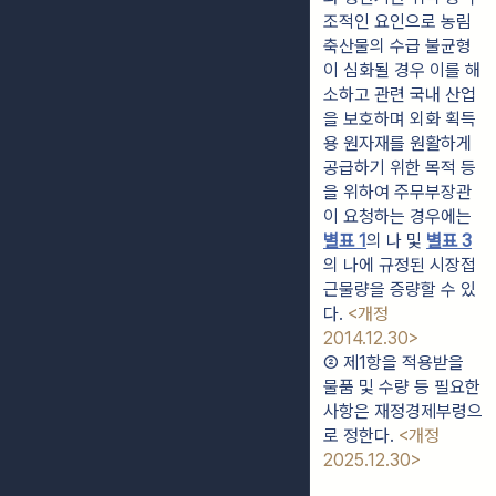
조적인 요인으로 농림
축산물의 수급 불균형
이 심화될 경우 이를 해
소하고 관련 국내 산업
을 보호하며 외화 획득
용 원자재를 원활하게 
공급하기 위한 목적 등
을 위하여 주무부장관
이 요청하는 경우에는 
별표 1
의 나 및 
별표 3
의 나에 규정된 시장접
근물량을 증량할 수 있
다. 
<개정 
2014.12.30>
② 제1항을 적용받을 
물품 및 수량 등 필요한 
사항은 재정경제부령으
로 정한다. 
<개정 
2025.12.30>