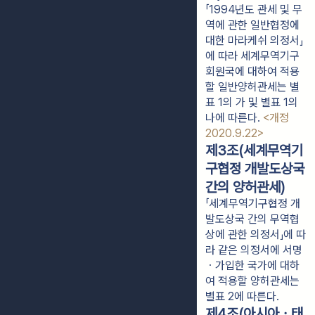
「1994년도 관세 및 무
역에 관한 일반협정에
대한 마라케쉬 의정서」
에 따라 세계무역기구
회원국에 대하여 적용
할 일반양허관세는 별
표 1의 가 및 별표 1의
나에 따른다.
<개정
2020.9.22>
제3조(세계무역기
구협정 개발도상국
간의 양허관세)
「세계무역기구협정 개
발도상국 간의 무역협
상에 관한 의정서」에 따
라 같은 의정서에 서명
ㆍ가입한 국가에 대하
여 적용할 양허관세는
별표 2에 따른다.
제4조(아시아ㆍ태