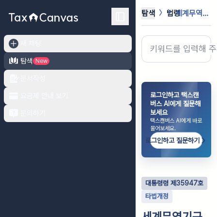
탐색
법령
세계무역기구협정 등에 의한 양허관세 ...
새 채팅
탐색
New
문서작성
로그인하고 택스캔
요금제 안내 보기
버스 AI에게 질문해
보세요
문의하기
택스캔버스 AI에게 바로
물어보세요.
로그인하고 질문하기
대통령령
제
35947
호
타법개정
세계무역기구