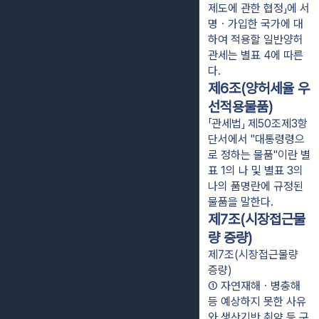
제도에 관한 협정」에 서
명ㆍ가입한 국가에 대
하여 적용할 일반양허
관세는 별표 4에 따른
다.
제6조(양허세율 우
선적용물품)
「관세법」 제50조제3항
단서에서 "대통령령으
로 정하는 물품"이란 별
표 1의 나 및 별표 3의
나의 품명란에 규정된
물품을 말한다.
제7조(시장접근물
량 증량)
제7조(시장접근물량
증량)
① 자연재해ㆍ병충해 
등 예상하지 못한 사유
와 생산기반 취약 등 구