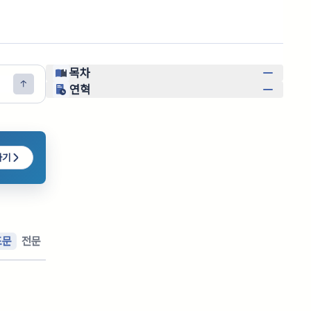
목차
연혁
하기
조문
전문