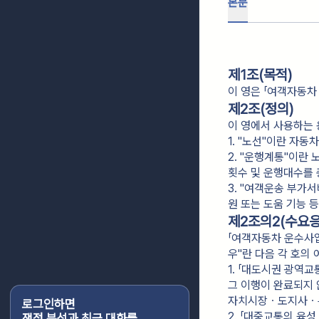
본문
제1조(목적)
이 영은 「여객자동차
제2조(정의)
이 영에서 사용하는 
1. "노선"이란 자
2. "운행계통"이
횟수 및 운행대수를 
3. "여객운송 부가
원 또는 도움 기능 
제2조의2(수요
「여객자동차 운수사업
우"란 다음 각 호의
1. 「대도시권 광역
그 이행이 완료되지
자치시장ㆍ도지사ㆍ특
로그인하면
2. 「대중교통의 육
쟁점 분석과 최근 대화를