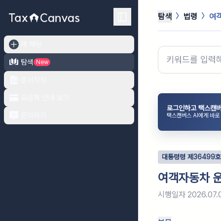
탐색
법령
여
새 채팅
탐색
New
문서작성
요금제 안내 보기
로그인하고 택스캔버
문의하기
택스캔버스 AI에게 바로
대통령령
제
36499
호
여객자동차 
시행일자
2026.07.