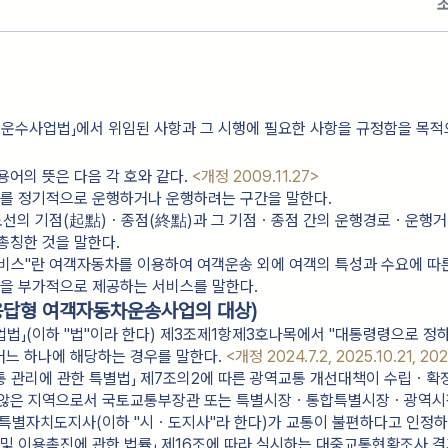
 운수사업법」에서 위임된 사항과 그 시행에 필요한 사항을 규정함을 목적
용어의 뜻은 다음 각 호와 같다.
<개정 2009.11.27>
동차를 정기적으로 운행하거나 운행하려는 구간을 말한다.
란 노선의 기점(起點)ㆍ종점(終點)과 그 기점ㆍ종점 간의 운행경로ㆍ운행
총칭한 것을 말한다.
서비스"란 여객자동차를 이용하여 여객운송 외에 여객의 특성과 수요에 따
등을 부가적으로 제공하는 서비스를 말한다.
응답형 여객자동차운송사업의 대상)
법」(이하 "법"이라 한다) 제3조제1항제3호나목에서 "대통령령으로 정
 어느 하나에 해당하는 경우를 말한다.
<개정 2024.7.2, 2025.10.21, 202
교통 관리에 관한 특별법」 제7조의2에 따른 광역교통 개선대책이 수립ㆍ확
 않은 지역으로서 국토교통부장관 또는 특별시장ㆍ통합특별시장ㆍ광역
별자치도지사(이하 "시ㆍ도지사"라 한다)가 교통이 불편하다고 인정하
성 및 이용촉진에 관한 법률」 제16조에 따라 실시하는 대중교통현황조사 