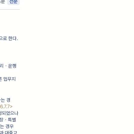
조문
전문
으로 한다.
거리ㆍ운행
른 업무지
하는 경
6.7.7>
정되었으나 
시장ㆍ특별
는 경우
결과 대중교