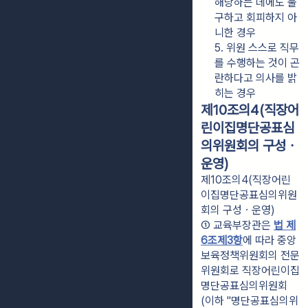
해당하는 데에도 불
구하고 회피하지 아
니한 경우
5. 위원 스스로 직무
를 수행하는 것이 곤
란하다고 의사를 밝
히는 경우
제10조의4(직장어
린이집명단공표심
의위원회의 구성ㆍ
운영)
제10조의4(직장어린
이집명단공표심의위원
회의 구성ㆍ운영)
① 교육부장관은 
법 제
6조제3항
에 따라 중앙
보육정책위원회의 전문
위원회로 직장어린이집
명단공표심의위원회
(이하 "명단공표심의위