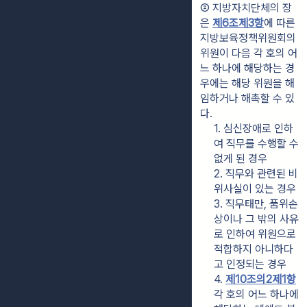
② 지방자치단체의 장
은 
제6조제3항
에 따른 
지방보육정책위원회의 
위원이 다음 각 호의 어
느 하나에 해당하는 경
우에는 해당 위원을 해
임하거나 해촉할 수 있
다.
1. 심신장애로 인하
여 직무를 수행할 수 
없게 된 경우
2. 직무와 관련된 비
위사실이 있는 경우
3. 직무태만, 품위손
상이나 그 밖의 사유
로 인하여 위원으로 
적합하지 아니하다
고 인정되는 경우
4. 
제10조의2제1항
각 호의 어느 하나에 