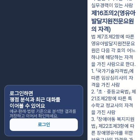
실무경력이 있는 사람
제16조의2(영유아
발달지원전문요원
의 자격)
법 제7조제2항에 따른
영유아발달지원전문요
원은 다음 각 호의 어느
하나에 해당하는 자격
을 가진 사람으로 한다.
1. 「국가기술자격법」에 
따른 임상심리사의 자
격을 가진 사람
2. 「초ㆍ중등교육법」 제
로그인하면
21조제2항에 따른 특
쟁점 분석과 최근 대화를
수학교 정교사의 자격
이어볼 수 있어요
예규·판례·법령 기준으로 분석한 결과를
을 가진 사람
저장하고 이어서 확인하세요.
3. 「장애아동 복지지원
로그인
법」 제22조제3항에 따
른 장애영유아를 위한 
보육교사의 자격을 가