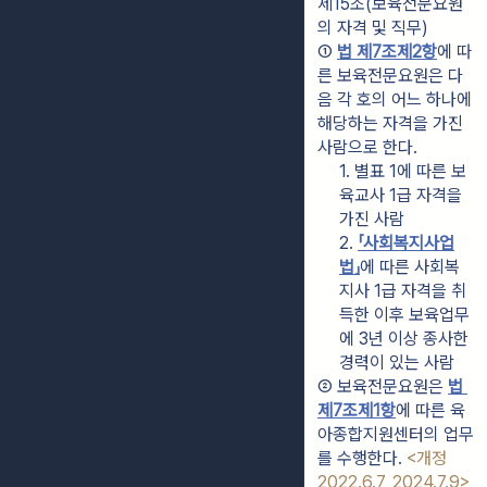
제15조(보육전문요원
의 자격 및 직무)
① 
법 제7조제2항
에 따
른 보육전문요원은 다
음 각 호의 어느 하나에 
해당하는 자격을 가진 
사람으로 한다.
1. 별표 1에 따른 보
육교사 1급 자격을 
가진 사람
2. 
「사회복지사업
법」
에 따른 사회복
지사 1급 자격을 취
득한 이후 보육업무
에 3년 이상 종사한 
경력이 있는 사람
② 보육전문요원은 
법 
제7조제1항
에 따른 육
아종합지원센터의 업무
를 수행한다. 
<개정 
2022.6.7, 2024.7.9>