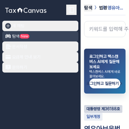
탐색
법령
영유아보육법 시행령
새 채팅
탐색
New
문서작성
로그인하고 택스캔
요금제 안내 보기
버스 AI에게 질문해
보세요
문의하기
택스캔버스 AI에게 바로
물어보세요.
로그인하고 질문하기
대통령령
제
36188
호
일부개정
영유아보육법