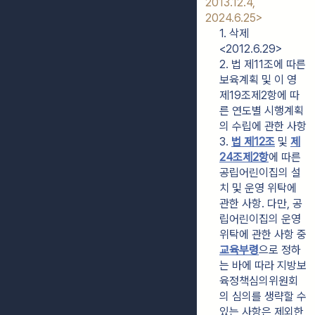
2013.12.4, 
2024.6.25>
1. 삭제
<2012.6.29>
2. 법 제11조에 따른 
보육계획 및 이 영 
제19조제2항에 따
른 연도별 시행계획
의 수립에 관한 사항
3. 
법 제12조
 및 
제
24조제2항
에 따른 
공립어린이집의 설
치 및 운영 위탁에 
관한 사항. 다만, 공
립어린이집의 운영 
위탁에 관한 사항 중 
교육부령
으로 정하
는 바에 따라 지방보
육정책심의위원회
의 심의를 생략할 수 
있는 사항은 제외한