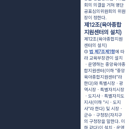
회의 의결을 거쳐 명단
공표심의위원회의 위원
장이 정한다.
제12조(육아종합
지원센터의 설치)
제12조(육아종합지원
센터의 설치)
① 
법 제7조제1항
에 따
라 교육부장관이 설치
ㆍ운영하는 중앙육아종
합지원센터(이하 "중앙
육아종합지원센터"라 
한다)와 특별시장ㆍ광
역시장ㆍ특별자치시장
ㆍ도지사ㆍ특별자치도
지사(이하 "시ㆍ도지
사"라 한다) 및 시장ㆍ
군수ㆍ구청장(자치구
의 구청장을 말한다. 이
하 같다)이 설치ㆍ운영