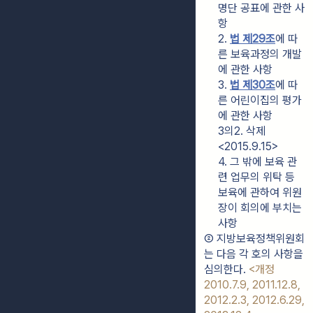
명단 공표에 관한 사
항
2. 
법 제29조
에 따
른 보육과정의 개발
에 관한 사항
3. 
법 제30조
에 따
른 어린이집의 평가
에 관한 사항
3의2. 삭제
<2015.9.15>
4. 그 밖에 보육 관
련 업무의 위탁 등 
보육에 관하여 위원
장이 회의에 부치는 
사항
② 지방보육정책위원회
는 다음 각 호의 사항을 
심의한다. 
<개정 
2010.7.9, 2011.12.8, 
2012.2.3, 2012.6.29, 