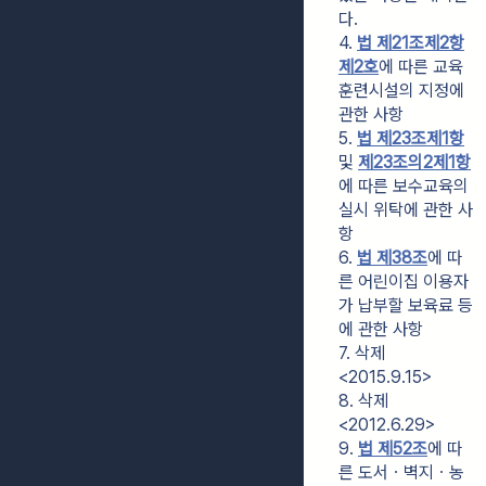
다.
4. 
법 제21조제2항
제2호
에 따른 교육
훈련시설의 지정에 
관한 사항
5. 
법 제23조제1항
및 
제23조의2제1항
에 따른 보수교육의 
실시 위탁에 관한 사
항
6. 
법 제38조
에 따
른 어린이집 이용자
가 납부할 보육료 등
에 관한 사항
7. 삭제
<2015.9.15>
8. 삭제
<2012.6.29>
9. 
법 제52조
에 따
른 도서ㆍ벽지ㆍ농