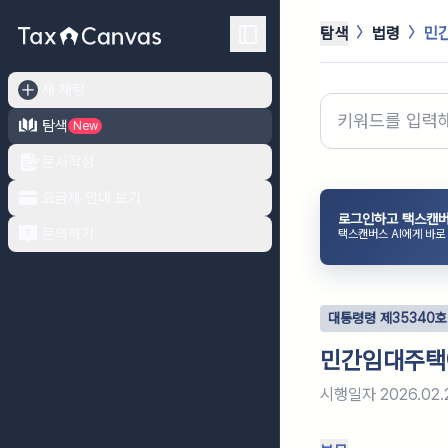
탐색
법령
민
새 채팅
탐색
New
문서작성
요금제 안내 보기
로그인하고 택스캔버
문의하기
택스캔버스 AI에게 바로
대통령령
제
35340
호
민간임대주택
시행일자
2026.02.