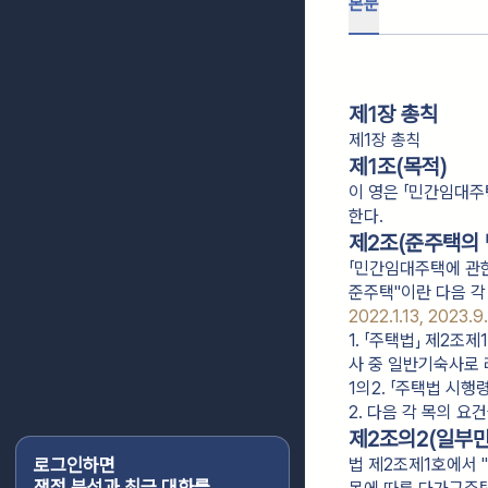
본문
제1장 총칙
제1장 총칙
제1조(목적)
이 영은 「민간임대주
한다.
제2조(준주택의 
「민간임대주택에 관한
준주택"이란 다음 각
2022.1.13, 2023.9
1. 「주택법」 제2조
사 중 일반기숙사로
1의2. 「주택법 시
2. 다음 각 목의 
제2조의2(일부만
로그인하면
법 제2조제1호에서 
쟁점 분석과 최근 대화를