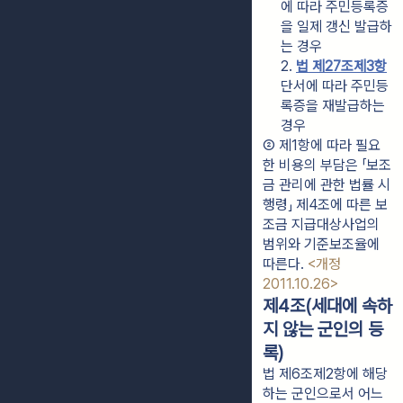
에 따라 주민등록증
을 일제 갱신 발급하
는 경우
2. 
법 제27조제3항
단서에 따라 주민등
록증을 재발급하는 
경우
② 제1항에 따라 필요
한 비용의 부담은 「보조
금 관리에 관한 법률 시
행령」 제4조에 따른 보
조금 지급대상사업의 
범위와 기준보조율에 
따른다. 
<개정 
2011.10.26>
제4조(세대에 속하
지 않는 군인의 등
록)
법 제6조제2항에 해당
하는 군인으로서 어느