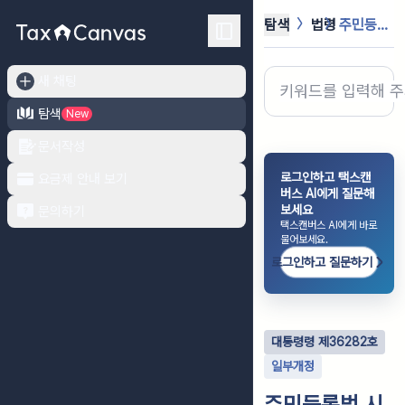
탐색
법령
주민등록법 시행령
새 채팅
탐색
New
문서작성
로그인하고 택스캔
요금제 안내 보기
버스 AI에게 질문해
보세요
문의하기
택스캔버스 AI에게 바로
물어보세요.
로그인하고 질문하기
대통령령
제
36282
호
일부개정
주민등록법 시