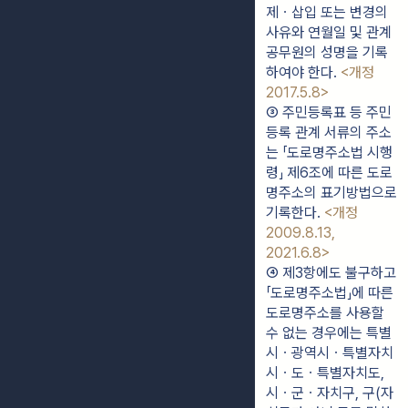
제ㆍ삽입 또는 변경의 
사유와 연월일 및 관계 
공무원의 성명을 기록
하여야 한다. 
<개정 
2017.5.8>
③ 주민등록표 등 주민
등록 관계 서류의 주소
는 「도로명주소법 시행
령」 제6조에 따른 도로
명주소의 표기방법으로 
기록한다. 
<개정 
2009.8.13, 
2021.6.8>
④ 제3항에도 불구하고 
「도로명주소법」에 따른 
도로명주소를 사용할 
수 없는 경우에는 특별
시ㆍ광역시ㆍ특별자치
시ㆍ도ㆍ특별자치도, 
시ㆍ군ㆍ자치구, 구(자