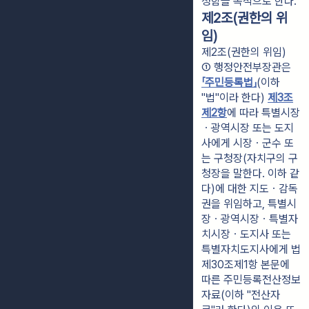
정함을 목적으로 한다.
제2조(권한의 위
임)
제2조(권한의 위임)
① 행정안전부장관은 
「주민등록법」
(이하 
"법"이라 한다) 
제3조
제2항
에 따라 특별시장
ㆍ광역시장 또는 도지
사에게 시장ㆍ군수 또
는 구청장(자치구의 구
청장을 말한다. 이하 같
다)에 대한 지도ㆍ감독
권을 위임하고, 특별시
장ㆍ광역시장ㆍ특별자
치시장ㆍ도지사 또는 
특별자치도지사에게 법 
제30조제1항 본문에 
따른 주민등록전산정보
자료(이하 "전산자