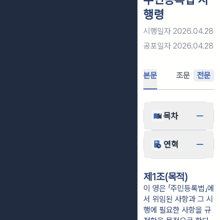
행령
시행일자
2026.04.28
공포일자
2026.04.28
본문
조문
전문
목차
연혁
제1조(목적)
이 영은 「주민등록법」에
서 위임된 사항과 그 시
행에 필요한 사항을 규