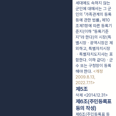
세대에도 속하지 않는
군인에 대해서는 그 군
인의 「가족관계의 등록
등에 관한 법률」 제10
조제1항에 따른 등록기
준지(이하 "등록기준
지"라 한다)의 시장(특
별시장ㆍ광역시장은 제
외하고, 특별자치시장
ㆍ특별자치도지사는 포
함한다. 이하 같다)ㆍ군
수 또는 구청장이 등록
해야 한다.
<개정
2009.8.13,
2022.7.11>
제5조
삭제 <2014.12.31>
제6조(주민등록표
등의 작성)
제6조(주민등록표 등