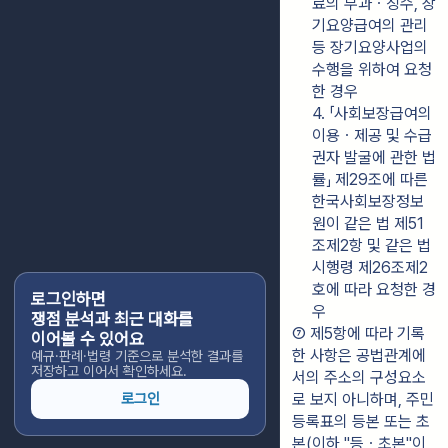
료의 부과ㆍ징수, 장
기요양급여의 관리 
등 장기요양사업의 
수행을 위하여 요청
한 경우
4. 「사회보장급여의 
이용ㆍ제공 및 수급
권자 발굴에 관한 법
률」 제29조에 따른 
한국사회보장정보
원이 같은 법 제51
조제2항 및 같은 법 
시행령 제26조제2
호에 따라 요청한 경
로그인하면
우
쟁점 분석과 최근 대화를
⑦ 제5항에 따라 기록
이어볼 수 있어요
한 사항은 공법관계에
예규·판례·법령 기준으로 분석한 결과를
저장하고 이어서 확인하세요.
서의 주소의 구성요소
로그인
로 보지 아니하며, 주민
등록표의 등본 또는 초
본(이하 "등ㆍ초본"이