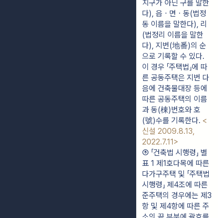
치구가 아닌 구를 말한
다), 읍ㆍ면ㆍ동(법정
동 이름을 말한다), 리
(법정리 이름을 말한
다), 지번(地番)의 순
으로 기록할 수 있다. 
이 경우 「주택법」에 따
른 공동주택은 지번 다
음에 건축물대장 등에 
따른 공동주택의 이름
과 동(棟)번호와 호
(號)수를 기록한다. 
<
신설 2009.8.13, 
2022.7.11>
⑤ 「건축법 시행령」 별
표 1 제1호다목에 따른 
다가구주택 및 「주택법 
시행령」 제4조에 따른 
준주택의 경우에는 제3
항 및 제4항에 따른 주
소의 끝 부분에 괄호를 