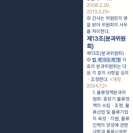
2008.2.29, 
2013.3.23>
② 간사는 위원장의 명
을 받아 위원회의 사무
를 처리한다.
제13조(분과위원
회)
제13조(분과위원회)
① 
법 제19조제1항
 각 
호의 분과위원회는 다
음 각 호의 사항을 심의
ㆍ조정한다. 
<개정 
2024.7.2>
1. 물류정책분과위
원회: 중장기 물류정
책의 수립ㆍ조정, 물
류산업 및 물류기업
의 육성ㆍ지원, 물류
인력의 양성에 관한 
사항과 물류시설분