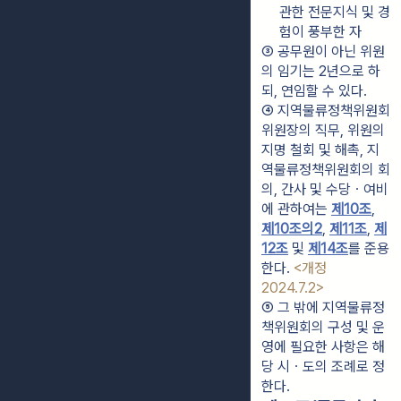
관한 전문지식 및 경
험이 풍부한 자
③ 공무원이 아닌 위원
의 임기는 2년으로 하
되, 연임할 수 있다.
④ 지역물류정책위원회 
위원장의 직무, 위원의 
지명 철회 및 해촉, 지
역물류정책위원회의 회
의, 간사 및 수당ㆍ여비
에 관하여는 
제10조
, 
제10조의2
, 
제11조
, 
제
12조
 및 
제14조
를 준용
한다. 
<개정 
2024.7.2>
⑤ 그 밖에 지역물류정
책위원회의 구성 및 운
영에 필요한 사항은 해
당 시ㆍ도의 조례로 정
한다.