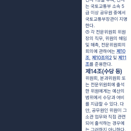
는 국토교통부 소속 5
급 이상 공무원 중에서 
국토교통부장관이 지명
한다.
⑦ 각 전문위원회 위원
장의 직무, 위원의 해임 
및 해촉, 전문위원회의 
회의에 관하여는 
제10
조
, 
제10조의2
 및 
제11
조
를 준용한다.
제14조(수당 등)
위원회, 분과위원회 또
는 전문위원회에 출석
한 위원에게는 예산의
범위에서 수당과 여비
를 지급할 수 있다. 다
만, 공무원인 위원이 그
소관 업무와 직접 관련
되어 출석하는 경우에
는 그러하지 아니하다.