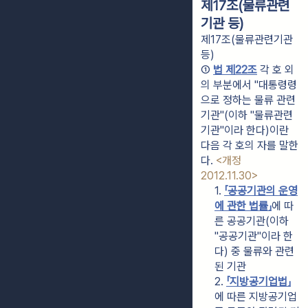
제17조(물류관련
기관 등)
제17조(물류관련기관
등)
① 
법 제22조
 각 호 외
의 부분에서 "대통령령
으로 정하는 물류 관련 
기관"(이하 "물류관련
기관"이라 한다)이란 
다음 각 호의 자를 말한
다. 
<개정 
2012.11.30>
1. 
「공공기관의 운영
에 관한 법률」
에 따
른 공공기관(이하 
"공공기관"이라 한
다) 중 물류와 관련
된 기관
2. 
「지방공기업법」
에 따른 지방공기업 