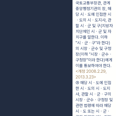
국토교통부장관, 관계 
중앙행정기관의 장, 해
당 시ㆍ도에 인접한 시
ㆍ도의 시ㆍ도지사, 관
할 시ㆍ군 및 구(지방자
치단체인 시ㆍ군 및 자
치구를 말한다. 이하 
"시ㆍ군ㆍ구"라 한다)
의 시장ㆍ군수 및 구청
장(이하 "시장ㆍ군수ㆍ
구청장"이라 한다)에게 
이를 통보하여야 한다. 
<개정 2008.2.29, 
2013.3.23>
③ 해당 시ㆍ도에 인접
한 시ㆍ도의 시ㆍ도지
사, 관할 시ㆍ군ㆍ구의 
시장ㆍ군수ㆍ구청장 및 
관련 법령에 따라 해당 
시ㆍ도 또는 시ㆍ군ㆍ