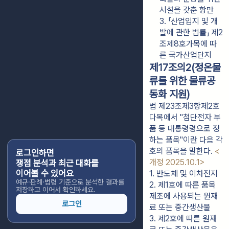
시설을 갖춘 항만
3. 「산업입지 및 개
발에 관한 법률」 제2
조제8호가목에 따
른 국가산업단지
제17조의2(정온물
류를 위한 물류공
동화 지원)
법 제23조제3항제2호
다목에서 "첨단전자 부
품 등 대통령령으로 정
하는 품목"이란 다음 각
호의 품목을 말한다.
<
로그인하면
개정 2025.10.1>
쟁점 분석과 최근 대화를
이어볼 수 있어요
1. 반도체 및 이차전지
예규·판례·법령 기준으로 분석한 결과를
2. 제1호에 따른 품목 
저장하고 이어서 확인하세요.
제조에 사용되는 원재
로그인
료 또는 중간생산물
3. 제2호에 따른 원재