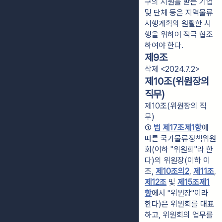
구의 지원을 받는 기업 
및 단체 등은 지역물류
시행계획의 원활한 시
행을 위하여 적극 협조
하여야 한다.
제9조
삭제 <2024.7.2>
제10조(위원장의
직무)
제10조(위원장의 직
무)
① 
법 제17조제1항
에 
따른 국가물류정책위원
회(이하 "위원회"라 한
다)의 위원장(이하 이 
조, 
제10조의2
, 
제11조
, 
제12조
 및 
제15조제1
항
에서 "위원장"이라 
한다)은 위원회를 대표
하고, 위원회의 업무를 