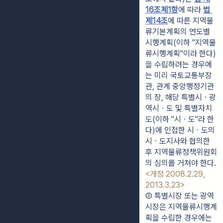
16조제1항
에 따라 
법 
제14조
에 따른 지역물
류기본계획의 연도별 
시행계획(이하 "지역물
류시행계획"이라 한다)
을 수립하려는 경우에
는 미리 국토교통부장
관, 관계 중앙행정기관
의 장, 해당 특별시ㆍ광
역시ㆍ도 및 특별자치
도(이하 "시ㆍ도"라 한
다)에 인접한 시ㆍ도의 
시ㆍ도지사와 협의한 
후 지역물류정책위원회
의 심의를 거쳐야 한다. 
<개정 2008.2.29, 
2013.3.23>
② 특별시장 또는 광역
시장은 지역물류시행계
획을 수립한 경우에는 