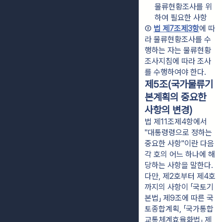
물류현황조사를 위
하여 필요한 사항
② 
법 제7조제3항
에 따
라 물류현황조사를 수
행하는 자는 물류현황
조사지침에 따라 조사
를 수행하여야 한다.
제5조(국가물류기
본계획의 중요한
사항의 변경)
법 제11조제4항에서
"대통령령으로 정하는
중요한 사항"이란 다음
각 호의 어느 하나에 해
당하는 사항을 말한다.
다만, 제2호부터 제4호
까지의 사항이 「국토기
본법」 제9조에 따른 국
토종합계획, 「국가통합
교통체계효율화법」 제