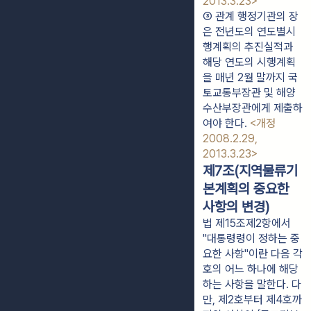
2013.3.23>
③ 관계 행정기관의 장
은 전년도의 연도별시
행계획의 추진실적과 
해당 연도의 시행계획
을 매년 2월 말까지 국
토교통부장관 및 해양
수산부장관에게 제출하
여야 한다. 
<개정 
2008.2.29, 
2013.3.23>
제7조(지역물류기
본계획의 중요한
사항의 변경)
법 제15조제2항에서
"대통령령이 정하는 중
요한 사항"이란 다음 각
호의 어느 하나에 해당
하는 사항을 말한다. 다
만, 제2호부터 제4호까