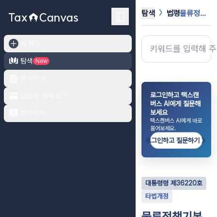
탐색
법령
물류정책기본법 시행령
새 채팅
탐색
New
문서작성
로그인하고 택스캔
요금제 안내 보기
버스 AI에게 질문해
보세요
문의하기
택스캔버스 AI에게 바로
물어보세요.
로그인하고 질문하기
대통령령
제
36220
호
타법개정
물류정책기본