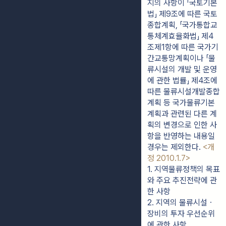
지의 사항이 「국토기본
법」 제9조에 따른 국토
종합계획, 「국가통합교
통체계효율화법」 제4
조제1항에 따른 국가기
간교통망계획이나 「물
류시설의 개발 및 운영
에 관한 법률」 제4조에
따른 물류시설개발종합
계획 등 국가물류기본
계획과 관련된 다른 계
획의 변경으로 인한 사
항을 반영하는 내용일
경우는 제외한다.
<개
정 2010.1.7>
1. 지역물류정책의 목표
와 주요 추진전략에 관
한 사항
2. 지역의 물류시설ㆍ
장비의 투자 우선순위
에 관한 사항