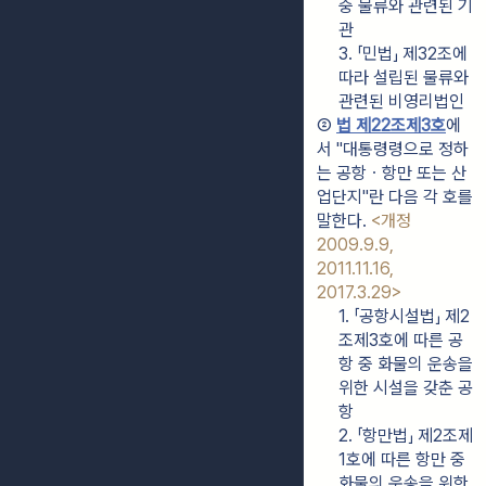
중 물류와 관련된 기
관
3. 「민법」 제32조에 
따라 설립된 물류와 
관련된 비영리법인
② 
법 제22조제3호
에
서 "대통령령으로 정하
는 공항ㆍ항만 또는 산
업단지"란 다음 각 호를 
말한다. 
<개정 
2009.9.9, 
2011.11.16, 
2017.3.29>
1. 「공항시설법」 제2
조제3호에 따른 공
항 중 화물의 운송을 
위한 시설을 갖춘 공
항
2. 「항만법」 제2조제
1호에 따른 항만 중 
화물의 운송을 위한 