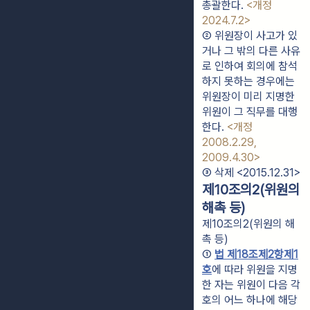
총괄한다. 
<개정 
2024.7.2>
② 위원장이 사고가 있
거나 그 밖의 다른 사유
로 인하여 회의에 참석
하지 못하는 경우에는 
위원장이 미리 지명한 
위원이 그 직무를 대행
한다. 
<개정 
2008.2.29, 
2009.4.30>
③ 삭제 <2015.12.31>
제10조의2(위원의
해촉 등)
제10조의2(위원의 해
촉 등)
① 
법 제18조제2항제1
호
에 따라 위원을 지명
한 자는 위원이 다음 각 
호의 어느 하나에 해당