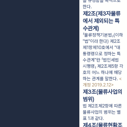
을 규정함을 목적으로
한다.
제2조(제3자물류
에서 제외되는 특
수관계)
「물류정책기본법」(이하
"법"이라 한다) 제2조
제1항제10호에서 "대
통령령으로 정하는 특
수관계"란 「법인세법
시행령」 제2조제5항 각
호의 어느 하나에 해당
하는 관계를 말한다.
<
개정 2019.2.12>
제3조(물류사업의
범위)
법 제2조제2항에 따른
물류사업의 범위는 별
표 1과 같다.
제4조(물류현황조