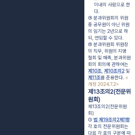
이내의 사람으로 한
다.
④ 분과위원회의 위원 
중 공무원이 아닌 위원
의 임기는 2년으로 하
되, 연임할 수 있다.
⑤ 분과위원회 위원장
의 직무, 위원의 지명 
철회 및 해촉, 분과위원
회의 회의에 관하여는 
제10조
, 
제10조의2
 및 
제11조
를 준용한다. 
<
개정 2024.7.2>
제13조의2(전문위
원회)
제13조의2(전문위원
회)
① 
법 제19조의2제1항
각 호의 전문위원회는 
다음 각 호의 구분에 따