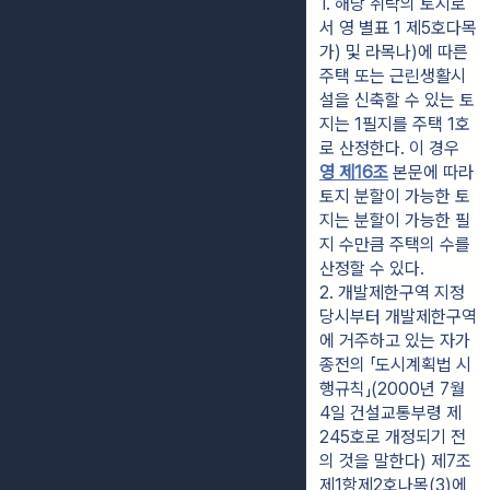
1. 해당 취락의 토지로
서 영 별표 1 제5호다목
가) 및 라목나)에 따른 
주택 또는 근린생활시
설을 신축할 수 있는 토
지는 1필지를 주택 1호
로 산정한다. 이 경우 
영 제16조
 본문에 따라 
토지 분할이 가능한 토
지는 분할이 가능한 필
지 수만큼 주택의 수를 
산정할 수 있다.
2. 개발제한구역 지정 
당시부터 개발제한구역
에 거주하고 있는 자가 
종전의 「도시계획법 시
행규칙」(2000년 7월 
4일 건설교통부령 제
245호로 개정되기 전
의 것을 말한다) 제7조
제1항제2호나목(3)에 