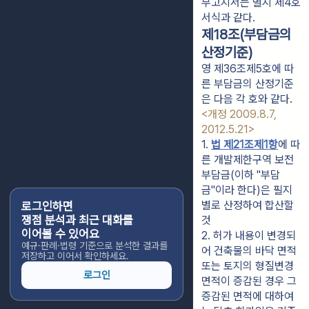
부고지서는 별지 제4호
서식과 같다.
제18조(부담금의
산정기준)
영 제36조제5호에 따
른 부담금의 산정기준
은 다음 각 호와 같다.
<개정 2009.8.7,
2012.5.21>
1. 
법 제21조제1항
에 따
른 개발제한구역 보전 
부담금(이하 "부담
금"이라 한다)은 필지
별로 산정하여 합산할 
로그인하면
쟁점 분석과 최근 대화를
것
이어볼 수 있어요
2. 허가 내용이 변경되
예규·판례·법령 기준으로 분석한 결과를
어 건축물의 바닥 면적 
저장하고 이어서 확인하세요.
또는 토지의 형질변경 
로그인
면적이 증감된 경우 그 
증감된 면적에 대하여