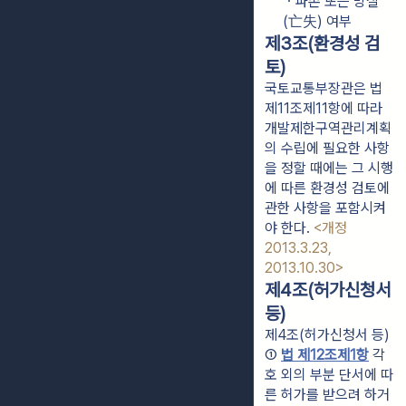
ㆍ파손 또는 망실
(亡失) 여부
제3조(환경성 검
토)
국토교통부장관은 법
제11조제11항에 따라
개발제한구역관리계획
의 수립에 필요한 사항
을 정할 때에는 그 시행
에 따른 환경성 검토에
관한 사항을 포함시켜
야 한다.
<개정
2013.3.23,
2013.10.30>
제4조(허가신청서
등)
제4조(허가신청서 등)
① 
법 제12조제1항
 각 
호 외의 부분 단서에 따
른 허가를 받으려 하거