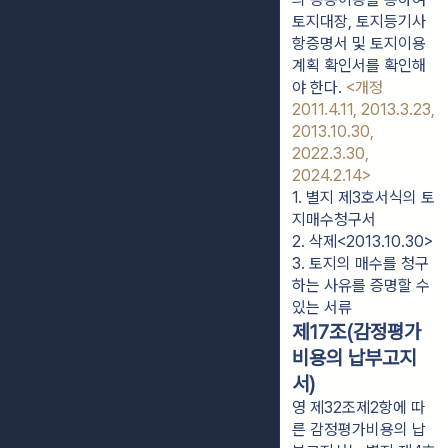
토지대장, 토지등기사
항증명서 및 토지이용
계획 확인서를 확인해
야 한다.
<개정
2011.4.11, 2013.3.23,
2013.10.30,
2022.3.30,
2024.2.14>
1. 별지 제3호서식의 토
지매수청구서
2. 삭제<2013.10.30>
3. 토지의 매수를 청구
하는 사유를 증명할 수 
있는 서류
제17조(감정평가
비용의 납부고지
서)
영 제32조제2항에 따
른 감정평가비용의 납