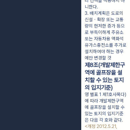
리 간격을 적용하지 아
니한다.
3. 배치계획은 도로의 
신설ㆍ확장 또는 교통
량의 현저한 증가 등으
로 부득이하게 주유소 
또는 자동차용 액화석
유가스충전소를 추가로 
설치하여야 하는 경우
에만 변경할 것
제8조(개발제한구
역에 골프장을 설
치할 수 있는 토지
의 입지기준)
영 별표 1 제1호사목다)
에 따라 개발제한구역
에 골프장을 설치할 수
있는 토지의 입지기준
은 다음 각 호와 같다.
<개정 2012.5.21,