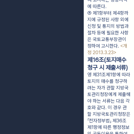
에 따른다.
⑤ 제1항부터 제4항까
지에 규정된 사항 외에 
신청 및 통지의 방법과 
절차 등에 필요한 사항
은 국토교통부장관이 
정하여 고시한다. 
<개
정 2013.3.23>
제16조(토지매수
청구 시 제출서류)
영 제31조제1항에 따라
토지의 매수를 청구하
려는 자가 관할 지방국
토관리청장에게 제출해
야 하는 서류는 다음 각
호와 같다. 이 경우 관
할 지방국토관리청장은
「전자정부법」 제36조
제1항에 따른 행정정보
의 공동이용을 통하여