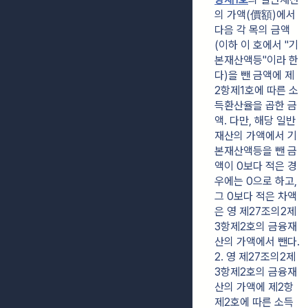
의 가액(價額)에서 
다음 각 목의 금액
(이하 이 호에서 "기
본재산액등"이라 한
다)을 뺀 금액에 제
2항제1호에 따른 소
득환산율을 곱한 금
액. 다만, 해당 일반
재산의 가액에서 기
본재산액등을 뺀 금
액이 0보다 적은 경
우에는 0으로 하고, 
그 0보다 적은 차액
은 영 제27조의2제
3항제2호의 금융재
산의 가액에서 뺀다.
2. 영 제27조의2제
3항제2호의 금융재
산의 가액에 제2항
제2호에 따른 소득