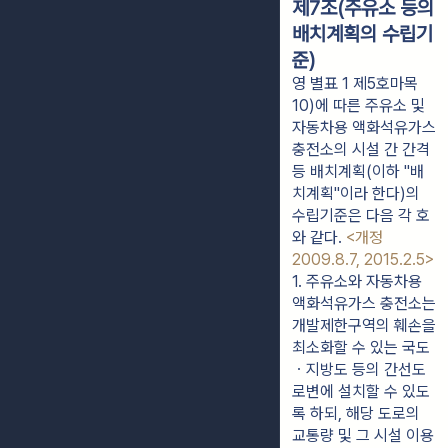
제7조(주유소 등의
배치계획의 수립기
준)
영 별표 1 제5호마목
10)에 따른 주유소 및
자동차용 액화석유가스
충전소의 시설 간 간격
등 배치계획(이하 "배
치계획"이라 한다)의
수립기준은 다음 각 호
와 같다.
<개정
2009.8.7, 2015.2.5>
1. 주유소와 자동차용 
액화석유가스 충전소는 
개발제한구역의 훼손을 
최소화할 수 있는 국도
ㆍ지방도 등의 간선도
로변에 설치할 수 있도
록 하되, 해당 도로의 
교통량 및 그 시설 이용