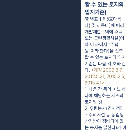
할 수 있는 토지의
입지기준)
영 별표 1 제5호다목
다) 및 라목다)에 따라
개발제한구역에 주택
또는 근린생활시설(이
하 이 조에서 "주택
등"이라 한다)을 신축
할 수 있는 토지의 입지
기준은 다음 각 호와 같
다.
<개정 2009.8.7,
2012.5.21, 2015.2.5,
2015.4.1>
1. 다음 각 목의 어느 하
나에 해당하는 지역의 
토지일 것
2. 우량농지(경지정리
ㆍ수리시설 등 농업생
산기반이 정비되어 있
는 농지를 말한다)가 아