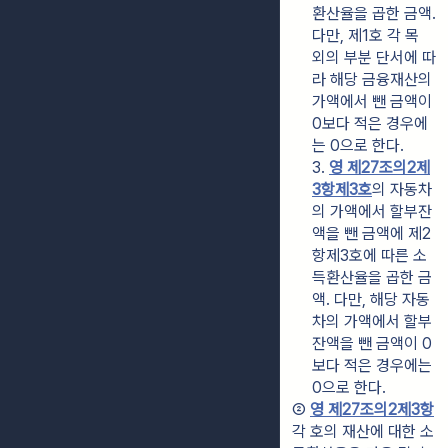
환산율을 곱한 금액. 
다만, 제1호 각 목 
외의 부분 단서에 따
라 해당 금융재산의 
가액에서 뺀 금액이 
0보다 적은 경우에
는 0으로 한다.
3. 
영 제27조의2제
3항제3호
의 자동차
의 가액에서 할부잔
액을 뺀 금액에 제2
항제3호에 따른 소
득환산율을 곱한 금
액. 다만, 해당 자동
차의 가액에서 할부
잔액을 뺀 금액이 0
보다 적은 경우에는 
0으로 한다.
② 
영 제27조의2제3항
각 호의 재산에 대한 소