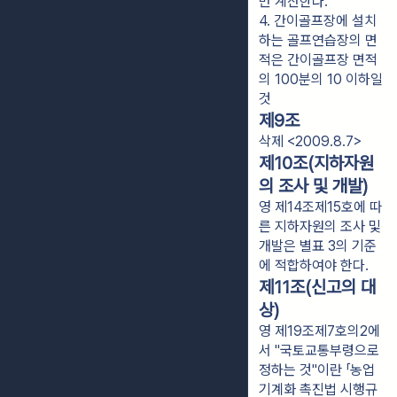
만 계산한다.
4. 간이골프장에 설치
하는 골프연습장의 면
적은 간이골프장 면적
의 100분의 10 이하일 
것
제9조
삭제 <2009.8.7>
제10조(지하자원
의 조사 및 개발)
영 제14조제15호에 따
른 지하자원의 조사 및
개발은 별표 3의 기준
에 적합하여야 한다.
제11조(신고의 대
상)
영 제19조제7호의2에
서 "국토교통부령으로
정하는 것"이란 「농업
기계화 촉진법 시행규