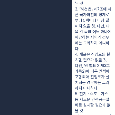
닐 것
3. 「하천법」 제7조에 따
른 국가하천의 경계로
부터 5백미터 이상 떨
어져 있을 것. 다만, 다
음 각 목의 어느 하나에 
해당하는 지역의 경우
에는 그러하지 아니하
다.
4. 새로운 진입로를 설
치할 필요가 없을 것. 
다만, 영 별표 2 제3호
가목2)에 따른 면적에 
포함되어 진입로가 설
치되는 경우에는 그러
하지 아니하다.
5. 전기ㆍ수도ㆍ가스 
등 새로운 간선공급설
비를 설치할 필요가 없
을 것