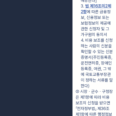
해당한다]
3. 
법 제16조의2제
2항
에 따른 금융정
보, 신용정보 또는 
보험정보의 제공에 
관한 신청자 및 그 
가구원의 동의서
4. 비용 보조를 신청
하는 사람의 신분을 
확인할 수 있는 신분
증명서(주민등록증, 
운전면허증, 장애인
등록증, 여권, 그 밖
에 국토교통부장관
이 정하는 서류를 말
한다)
② 시장ㆍ군수ㆍ구청장
은 제1항에 따라 비용 
보조의 신청을 받으면 
「전자정부법」 제36조
제1항에 따른 행정정보