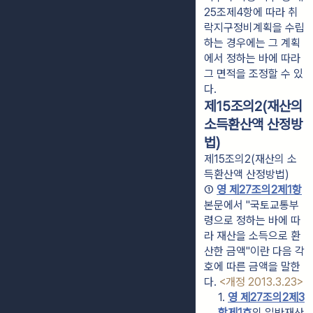
25조제4항에 따라 취
락지구정비계획을 수립
하는 경우에는 그 계획
에서 정하는 바에 따라
그 면적을 조정할 수 있
다.
제15조의2(재산의
소득환산액 산정방
법)
제15조의2(재산의 소
득환산액 산정방법)
① 
영 제27조의2제1항
본문에서 "국토교통부
령으로 정하는 바에 따
라 재산을 소득으로 환
산한 금액"이란 다음 각 
호에 따른 금액을 말한
다. 
<개정 2013.3.23>
1. 
영 제27조의2제3
항제1호
의 일반재산