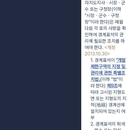
자치도지사ㆍ시장ㆍ군
수 또는 구청장(이하 
"시장ㆍ군수ㆍ구청
장"이라 한다)은 매월 
다음 각 호의 사항을 확
인하여 경계표석의 관
리에 필요한 조치를 하
여야 한다. 
<개정 
2013.10.30>
1. 경계표석이 
「개발
제한구역의 지정 및 
관리에 관한 특별조
치법」
(이하 "법"이
라 한다) 
제9조
에 
따라 고시된 지형도
면 또는 지형도의 지
적(地籍) 경계선에 
설치되어 있는지 여
부
2. 경계표석의 퇴색