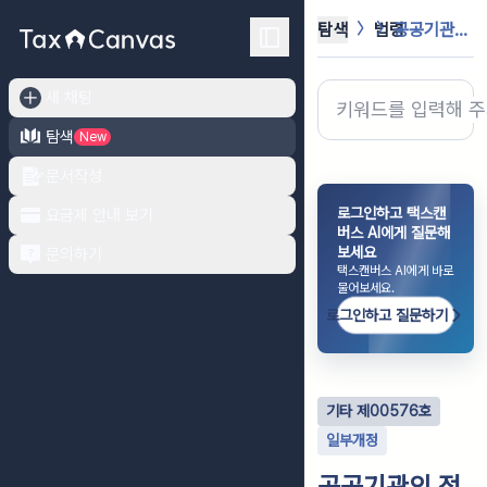
탐색
법령
공공기관의 정보공개에 관한 법률 시행...
새 채팅
탐색
New
문서작성
로그인하고 택스캔
요금제 안내 보기
버스 AI에게 질문해
보세요
문의하기
택스캔버스 AI에게 바로
물어보세요.
로그인하고 질문하기
기타
제
00576
호
일부개정
공공기관의 정