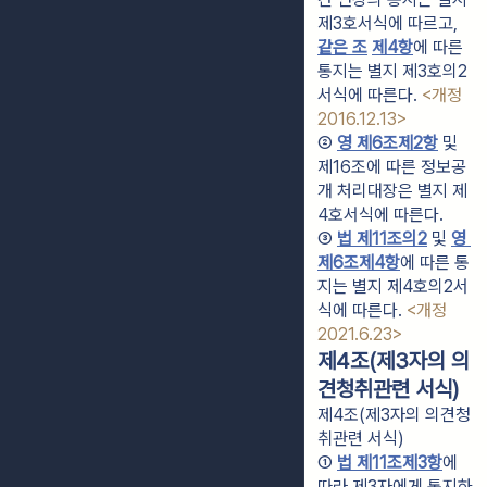
제3호서식에 따르고, 
같은 조
제4항
에 따른 
통지는 별지 제3호의2
서식에 따른다. 
<개정 
2016.12.13>
② 
영 제6조제2항
 및 
제16조에 따른 정보공
개 처리대장은 별지 제
4호서식에 따른다.
③ 
법 제11조의2
 및 
영 
제6조제4항
에 따른 통
지는 별지 제4호의2서
식에 따른다. 
<개정 
2021.6.23>
제4조(제3자의 의
견청취관련 서식)
제4조(제3자의 의견청
취관련 서식)
① 
법 제11조제3항
에 
따라 제3자에게 통지하