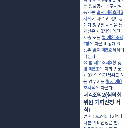
는 정보공개 청구사실 
통지는 
별지 제4호의3
서식
에 따르고, 정보공
개가 청구된 사실을 통
지받은 제3자의 의견 
제출 또는 
법 제21조제
1항
에 따른 비공개 요
청은 
별지 제5호서식
에 
따른다.
② 
법
제11조
제3항
 및 
영 제8조
에 따라 말로 
제3자의 의견청취를 하
는 경우에는 
별지 제6
호서식
에 따른다.
제4조의2(심의회
위원 기피신청 서
식)
법 제12조의2제2항에
따른 기피신청은 별지