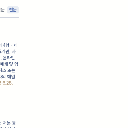
조문
전문
3제4항ㆍ제
기관, 자
, 온라인
폐쇄 및 업
취소 또는
자의 해임
.6.28,
는 처분 등