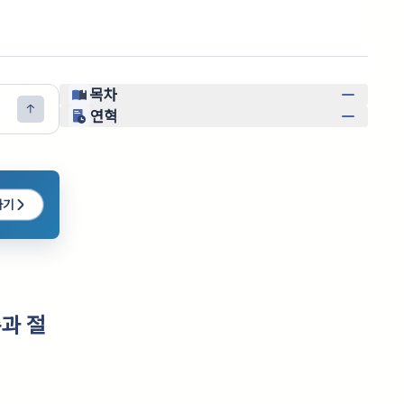
목차
연혁
하기
과 절