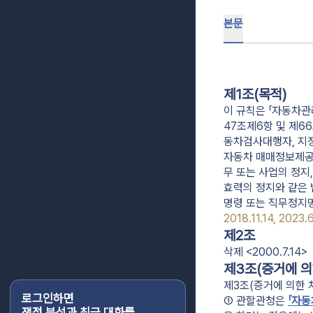
본문
제1조(목적)
이 규칙은 「자동차
47조제6항 및 제
동차검사대행자, 지
자동차 매매정보제공자
무 또는 사업의 정지
효력의 정지와 같은 
명령 또는 직무정지명
2018.11.14, 2023.
제2조
삭제 <2000.7.14>
제3조(증거에 의
제3조(증거에 의한 
로그인하면
① 관할관청은 
「자동
쟁점 분석과 최근 대화를