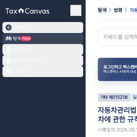
탐색
법령
자동
새 채팅
탐색
New
문서작성
요금제 안내 보기
로그인하고 택스캔버
문의하기
택스캔버스 AI에게 바로
기타
제
01521
호
일
자동차관리법 
차에 관한 규
시행일자
2025.08.