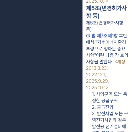
2025.10.1>
제5조(변경허가사
항 등)
제5조(변경허가사항
등)
① 
법 제7조제1항
 후단
에서 "기후에너지환경
부령으로 정하는 중요 
사항"이란 다음 각 호의 
사항을 말한다. 
<개정 
2013.3.23, 
2022.12.1, 
2025.9.29, 
2025.10.1>
1. 사업구역 또는 특
정한 공급구역
2. 공급전압
3. 발전사업 또는 구
역전기사업의 경우 
발전용 전기설비에 