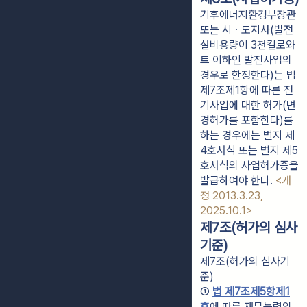
기후에너지환경부장관
또는 시ㆍ도지사(발전
설비용량이 3천킬로와
트 이하인 발전사업의
경우로 한정한다)는 법
제7조제1항에 따른 전
기사업에 대한 허가(변
경허가를 포함한다)를
하는 경우에는 별지 제
4호서식 또는 별지 제5
호서식의 사업허가증을
발급하여야 한다.
<개
정 2013.3.23,
2025.10.1>
제7조(허가의 심사
기준)
제7조(허가의 심사기
준)
① 
법 제7조제5항제1
호
에 따른 재무능력의 