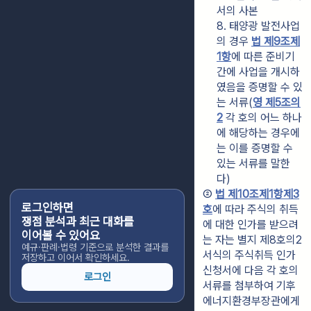
서의 사본
8. 태양광 발전사업
의 경우 
법 제9조제
1항
에 따른 준비기
간에 사업을 개시하
였음을 증명할 수 있
는 서류(
영 제5조의
2
 각 호의 어느 하나
에 해당하는 경우에
는 이를 증명할 수 
있는 서류를 말한
다)
② 
법 제10조제1항제3
로그인하면
호
에 따라 주식의 취득
쟁점 분석과 최근 대화를
에 대한 인가를 받으려
이어볼 수 있어요
는 자는 별지 제8호의2
예규·판례·법령 기준으로 분석한 결과를
서식의 주식취득 인가
저장하고 이어서 확인하세요.
신청서에 다음 각 호의 
로그인
서류를 첨부하여 기후
에너지환경부장관에게 