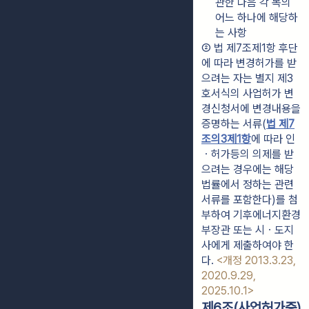
관한 다음 각 목의 
어느 하나에 해당하
는 사항
② 법 제7조제1항 후단
에 따라 변경허가를 받
으려는 자는 별지 제3
호서식의 사업허가 변
경신청서에 변경내용을 
증명하는 서류(
법 제7
조의3제1항
에 따라 인
ㆍ허가등의 의제를 받
으려는 경우에는 해당 
법률에서 정하는 관련 
서류를 포함한다)를 첨
부하여 기후에너지환경
부장관 또는 시ㆍ도지
사에게 제출하여야 한
다. 
<개정 2013.3.23, 
2020.9.29, 
2025.10.1>
제6조(사업허가증)