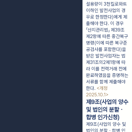
설용량이 3천킬로와트
이하인 발전사업의 경
우로 한정한다)에게 제
출해야 한다. 이 경우
「산지관리법」 제39조
제2항에 따른 중간복구
명령(이에 따른 복구준
공검사를 포함한다)을
받은 발전사업자는 법
제31조의2제1항에 따
라 이를 전력거래 전에
완료하였음을 증명하는
서류를 함께 제출해야
한다.
<개정
2025.10.1>
제9조(사업의 양수
및 법인의 분할ㆍ
합병 인가신청)
제9조(사업의 양수 및
법인의 분할ㆍ합병 인