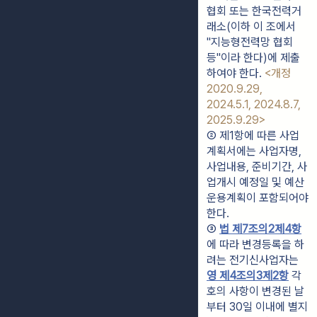
협회 또는 한국전력거
래소(이하 이 조에서 
"지능형전력망 협회
등"이라 한다)에 제출
하여야 한다. 
<개정 
2020.9.29, 
2024.5.1, 2024.8.7, 
2025.9.29>
② 제1항에 따른 사업
계획서에는 사업자명, 
사업내용, 준비기간, 사
업개시 예정일 및 예산
운용계획이 포함되어야 
한다.
③ 
법 제7조의2제4항
에 따라 변경등록을 하
려는 전기신사업자는 
영 제4조의3제2항
 각 
호의 사항이 변경된 날
부터 30일 이내에 별지 