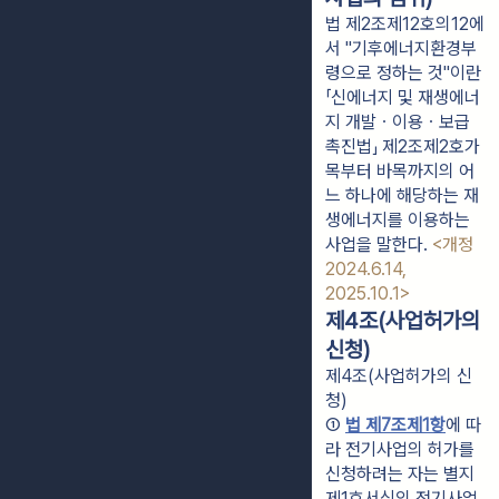
법 제2조제12호의12에
서 "기후에너지환경부
령으로 정하는 것"이란
「신에너지 및 재생에너
지 개발ㆍ이용ㆍ보급
촉진법」 제2조제2호가
목부터 바목까지의 어
느 하나에 해당하는 재
생에너지를 이용하는
사업을 말한다.
<개정
2024.6.14,
2025.10.1>
제4조(사업허가의
신청)
제4조(사업허가의 신
청)
① 
법 제7조제1항
에 따
라 전기사업의 허가를 
신청하려는 자는 별지 
제1호서식의 전기사업