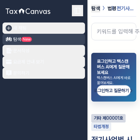
탐색
법령
전기사업법 시행규칙
새 채팅
탐색
New
문서작성
로그인하고 택스캔
요금제 안내 보기
버스 AI에게 질문해
보세요
문의하기
택스캔버스 AI에게 바로
물어보세요.
로그인하고 질문하기
기타
제
00001
호
타법개정
전기사업법 시