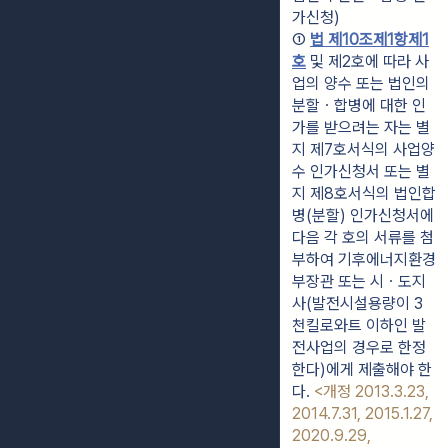
가신청)
① 
법 제10조제1항제1
호
 및 제2호에 따라 사
업의 양수 또는 법인의 
분할ㆍ합병에 대한 인
가를 받으려는 자는 별
지 제7호서식의 사업양
수 인가신청서 또는 별
지 제8호서식의 법인합
병(분할) 인가신청서에 
다음 각 호의 서류를 첨
부하여 기후에너지환경
부장관 또는 시ㆍ도지
사(발전시설용량이 3
천킬로와트 이하인 발
전사업의 경우로 한정
한다)에게 제출해야 한
다. 
<개정 2013.3.23, 
2014.7.31, 2015.1.27, 
2020.9.29, 