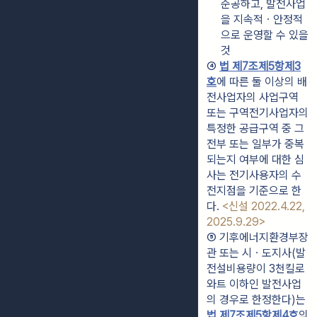
준공하고, 발전사업
을 지속적ㆍ안정적
으로 운영할 수 있을 
것
④ 
법 제7조제5항제3
호
에 따른 둘 이상의 배
전사업자의 사업구역 
또는 구역전기사업자의 
특정한 공급구역 중 그 
전부 또는 일부가 중복
되는지 여부에 대한 심
사는 전기사용자의 수
전지점을 기준으로 한
다. 
<신설 2022.4.22, 
2025.9.29>
⑤ 기후에너지환경부장
관 또는 시ㆍ도지사(발
전설비용량이 3천킬로
와트 이하인 발전사업
의 경우로 한정한다)는 
법 제7조제5항제4호
의