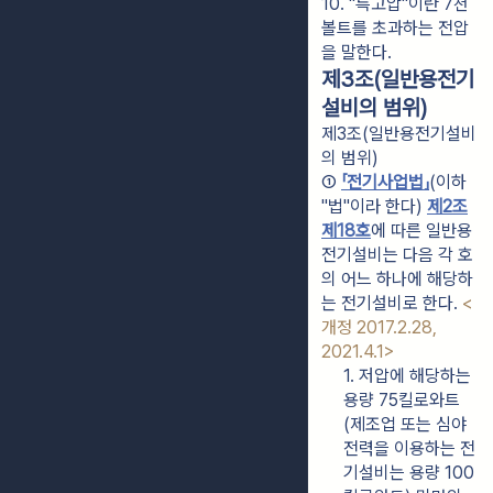
10. "특고압"이란 7천
볼트를 초과하는 전압
을 말한다.
제3조(일반용전기
설비의 범위)
제3조(일반용전기설비
의 범위)
① 
「전기사업법」
(이하 
"법"이라 한다) 
제2조
제18호
에 따른 일반용
전기설비는 다음 각 호
의 어느 하나에 해당하
는 전기설비로 한다. 
<
개정 2017.2.28, 
2021.4.1>
1. 저압에 해당하는 
용량 75킬로와트
(제조업 또는 심야
전력을 이용하는 전
기설비는 용량 100