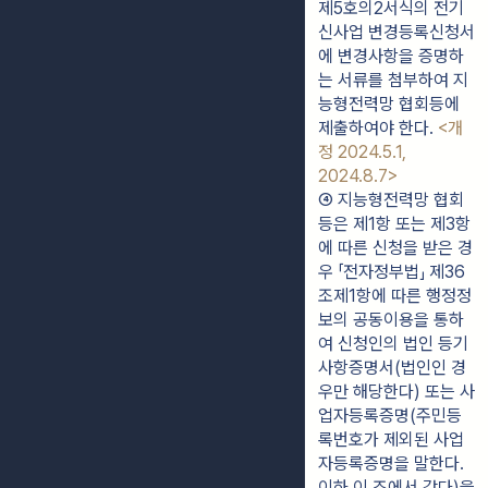
제5호의2서식의 전기
신사업 변경등록신청서
에 변경사항을 증명하
는 서류를 첨부하여 지
능형전력망 협회등에 
제출하여야 한다. 
<개
정 2024.5.1, 
2024.8.7>
④ 지능형전력망 협회
등은 제1항 또는 제3항
에 따른 신청을 받은 경
우 「전자정부법」 제36
조제1항에 따른 행정정
보의 공동이용을 통하
여 신청인의 법인 등기
사항증명서(법인인 경
우만 해당한다) 또는 사
업자등록증명(주민등
록번호가 제외된 사업
자등록증명을 말한다. 
이하 이 조에서 같다)을 