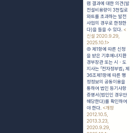
렴 결과에 대한 의견(발
전설비용량이 3천킬로
와트를 초과하는 발전
사업의 경우로 한정한
다)을 들을 수 있다. 
<
신설 2020.9.29, 
2025.10.1>
③ 제1항에 따른 신청
을 받은 기후에너지환
경부장관 또는 시ㆍ도
지사는 「전자정부법」 제
36조제1항에 따른 행
정정보의 공동이용을 
통하여 법인 등기사항
증명서(법인인 경우만 
해당한다)를 확인하여
야 한다. 
<개정 
2012.10.5, 
2013.3.23, 
2020.9.29, 