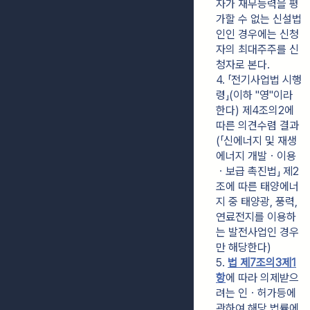
자가 재무능력을 평
가할 수 없는 신설법
인인 경우에는 신청
자의 최대주주를 신
청자로 본다.
4. 「전기사업법 시행
령」(이하 "영"이라 
한다) 제4조의2에 
따른 의견수렴 결과
(「신에너지 및 재생
에너지 개발ㆍ이용
ㆍ보급 촉진법」 제2
조에 따른 태양에너
지 중 태양광, 풍력, 
연료전지를 이용하
는 발전사업인 경우
만 해당한다)
5. 
법 제7조의3제1
항
에 따라 의제받으
려는 인ㆍ허가등에 
관하여 해당 법률에