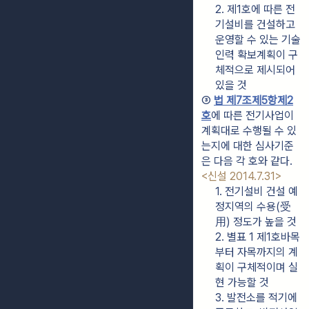
2. 제1호에 따른 전
기설비를 건설하고 
운영할 수 있는 기술
인력 확보계획이 구
체적으로 제시되어 
있을 것
③ 
법 제7조제5항제2
호
에 따른 전기사업이 
계획대로 수행될 수 있
는지에 대한 심사기준
은 다음 각 호와 같다. 
<신설 2014.7.31>
1. 전기설비 건설 예
정지역의 수용(受
用) 정도가 높을 것
2. 별표 1 제1호바목
부터 자목까지의 계
획이 구체적이며 실
현 가능할 것
3. 발전소를 적기에 