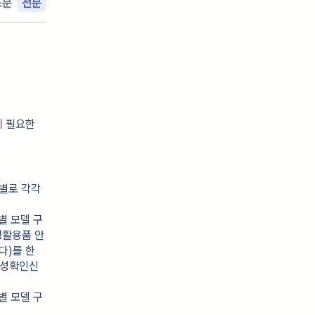
조문
전문
에 필요한
품별로 각각
별 모델 구
생활용품 안
)를 한 
합성확인신
별 모델 구