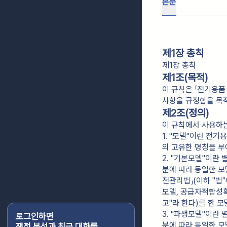
본문
제1장 총칙
제1장 총칙
제1조(목적)
이 규칙은 「전기용품
사항을 규정함을 목
제2조(정의)
이 규칙에서 사용하는
1. "모델"이란 전
의 고유한 명칭을 부
2. "기본모델"이란 
분에 따라 동일한 모
전관리법」(이하 "법
모델, 공급자적합성
고"라 한다)를 한 
3. "파생모델"이란 
로그인하면
분에 따라 동일한 모
쟁점 분석과 최근 대화를