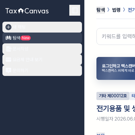
탐색
법령
전기
새 채팅
탐색
New
문서작성
요금제 안내 보기
로그인하고 택스캔버
문의하기
택스캔버스 AI에게 바로
기타
제
00012
호
전기용품 및 
시행일자
2026.06.