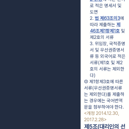
로 적은 명세서 및 
도면
2. 
법 제63조의3
에 
따라 제출하는 
제
46조제1항제1호
 및 
제2호의 서류
3. 위임장, 국적증명
서 및 우선권증명서
류 등 외국어로 적은 
서류(제1호 및 제2
호의 서류는 제외한
다)
② 제1항제3호에 따른 
서류(우선권증명서류
는 제외한다)를 제출하
는 경우에는 국어번역
문을 첨부하여야 한다. 
<개정 2014.12.30, 
2017.2.28>
제5조(대리인의 선