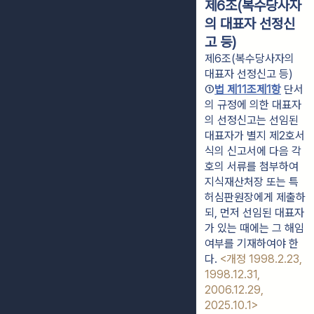
제6조(복수당사자
의 대표자 선정신
고 등)
제6조(복수당사자의
대표자 선정신고 등)
①
법 제11조제1항
 단서
의 규정에 의한 대표자
의 선정신고는 선임된 
대표자가 별지 제2호서
식의 신고서에 다음 각
호의 서류를 첨부하여 
지식재산처장 또는 특
허심판원장에게 제출하
되, 먼저 선임된 대표자
가 있는 때에는 그 해임
여부를 기재하여야 한
다. 
<개정 1998.2.23, 
1998.12.31, 
2006.12.29, 
2025.10.1>