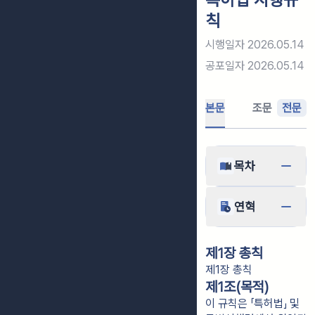
칙
시행일자
2026.05.14
공포일자
2026.05.14
본문
조문
전문
목차
연혁
제1장 총칙
제1장 총칙
제1조(목적)
이 규칙은 「특허법」 및