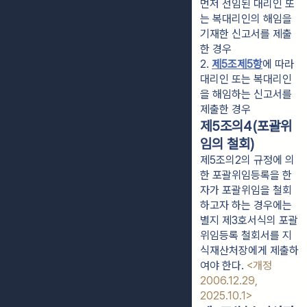
먼저 선임된 대리인 또
는 복대리인의 해임을 
기재한 신고서를 제출
한 경우
2. 
제5조제5항
에 따라 
대리인 또는 복대리인
을 해임하는 신고서를 
제출한 경우
제5조의4(포괄위
임의 철회)
제5조의2의 규정에 의
한 포괄위임등록을 한
자가 포괄위임을 철회
하고자 하는 경우에는
별지 제3호서식의 포괄
위임등록 철회서를 지
식재산처장에게 제출하
여야 한다.
<개정
2006.12.29,
2025.10.1>