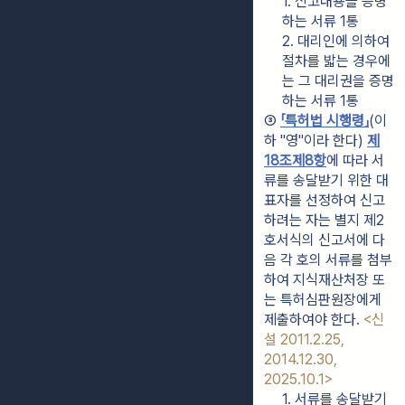
1. 신고내용을 증명
하는 서류 1통
2. 대리인에 의하여 
절차를 밟는 경우에
는 그 대리권을 증명
하는 서류 1통
③ 
「특허법 시행령」
(이
하 "영"이라 한다) 
제
18조제8항
에 따라 서
류를 송달받기 위한 대
표자를 선정하여 신고
하려는 자는 별지 제2
호서식의 신고서에 다
음 각 호의 서류를 첨부
하여 지식재산처장 또
는 특허심판원장에게 
제출하여야 한다. 
<신
설 2011.2.25, 
2014.12.30, 
2025.10.1>
1. 서류를 송달받기 