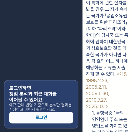
이 특허에 관한 절차를 
밟을 경우 그 자가 속하
는 국가가 「공업소유권
보호를 위한 파리조약」
(이하 "파리조약"이라 
한다)의 당사국 또는 특
허에 관하여 대한민국
과 상호보호할 것을 약
속한 국가가 아니면 다
음 각 호의 어느 하나에 
해당하는 서류를 제출
하게 할 수 있다. 
<개정 
1998.2.23, 
2005.2.11, 
로그인하면
2009.6.30, 
쟁점 분석과 최근 대화를
이어볼 수 있어요
2010.7.27, 
예규·판례·법령 기준으로 분석한 결과를
2025.10.1>
저장하고 이어서 확인하세요.
1. 동맹국중 1국의 
로그인
영역안에 주소 또는 
영업소를 가지고 있