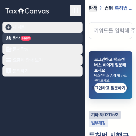
탐색
법령
특허법 시행규칙
새 채팅
탐색
New
문서작성
로그인하고 택스캔
요금제 안내 보기
버스 AI에게 질문해
보세요
문의하기
택스캔버스 AI에게 바로
물어보세요.
로그인하고 질문하기
기타
제
02115
호
일부개정
특허법 시행규