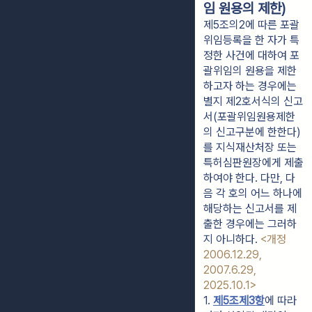
임 원용의 제한)
제5조의2에 따른 포괄
위임등록을 한 자가 특
정한 사건에 대하여 포
괄위임의 원용을 제한
하고자 하는 경우에는
별지 제2호서식의 신고
서(포괄위임원용제한
의 신고구분에 한한다)
를 지식재산처장 또는
특허심판원장에게 제출
하여야 한다. 다만, 다
음 각 호의 어느 하나에
해당하는 신고서를 제
출한 경우에는 그러하
지 아니하다.
<개정
2006.12.29,
2007.6.29,
2025.10.1>
1. 
제5조제3항
에 따라 