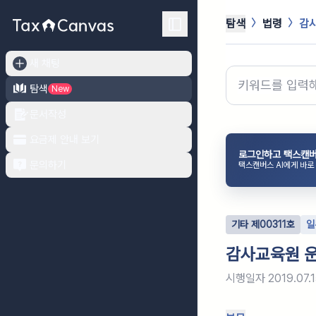
탐색
법령
감사
새 채팅
탐색
New
문서작성
요금제 안내 보기
로그인하고 택스캔버
문의하기
택스캔버스 AI에게 바로
기타
제
00311
호
일
감사교육원 운
시행일자
2019.07.