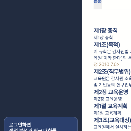
본문
제1장 총칙
제1장 총칙
제1조(목적)
이 규칙은 감사원법 
육원"이라 한다)의
정 2010.7.6>
제2조(직무범위)
교육원은 감사원 소
및 기법등의 연구업
제2장 교육운영
제2장 교육운영
제1절 교육계획
제1절 교육계획
제3조(교육대상)
로그인하면
교육원에서 실시하는 
쟁점 분석과 최근 대화를