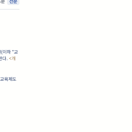
조문
전문
(이하 "교
한다.
<개
사교육제도