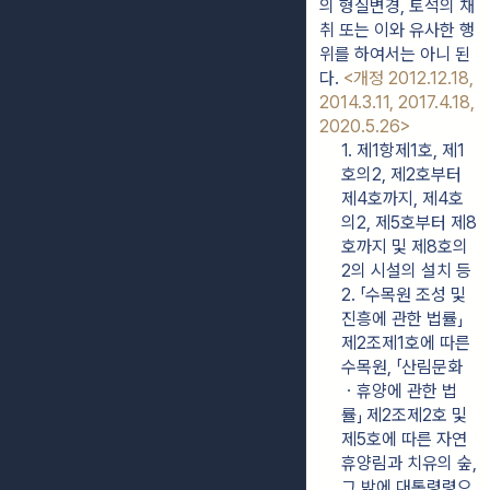
의 형질변경, 토석의 채
취 또는 이와 유사한 행
위를 하여서는 아니 된
다. 
<개정 2012.12.18, 
2014.3.11, 2017.4.18, 
2020.5.26>
1. 제1항제1호, 제1
호의2, 제2호부터 
제4호까지, 제4호
의2, 제5호부터 제8
호까지 및 제8호의
2의 시설의 설치 등
2. 「수목원 조성 및 
진흥에 관한 법률」 
제2조제1호에 따른 
수목원, 「산림문화
ㆍ휴양에 관한 법
률」 제2조제2호 및 
제5호에 따른 자연
휴양림과 치유의 숲, 
그 밖에 대통령령으