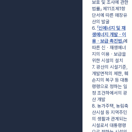
보호 및 조사에 관한 
법률」 제11조제1항 
단서에 따른 매장유
산의 발굴
6. 
「신에너지 및 재
생에너지 개발ㆍ이
용ㆍ보급 촉진법」
에 
따른 신ㆍ재생에너
지의 이용ㆍ보급을 
위한 시설의 설치
7. 광산의 시설기준, 
개발면적의 제한, 훼
손지의 복구 등 대통
령령으로 정하는 일
정 조건하에서의 광
산 개발
8. 농가주택, 농림축
산시설 등 지역주민
의 생활과 관계되는 
시설로서 대통령령
으로 정하는 시설의 