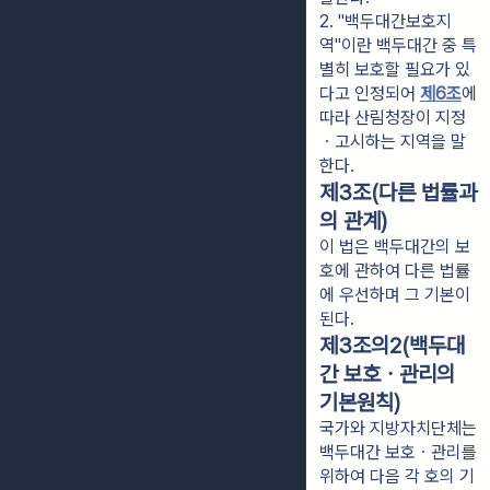
2. "백두대간보호지
역"이란 백두대간 중 특
별히 보호할 필요가 있
다고 인정되어 
제6조
에 
따라 산림청장이 지정
ㆍ고시하는 지역을 말
한다.
제3조(다른 법률과
의 관계)
이 법은 백두대간의 보
호에 관하여 다른 법률
에 우선하며 그 기본이
된다.
제3조의2(백두대
간 보호ㆍ관리의
기본원칙)
국가와 지방자치단체는
백두대간 보호ㆍ관리를
위하여 다음 각 호의 기