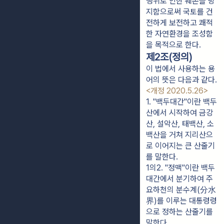
행위로 인한 훼손을 방
지함으로써 국토를 건
전하게 보전하고 쾌적
한 자연환경을 조성함
을 목적으로 한다.
제2조(정의)
이 법에서 사용하는 용
어의 뜻은 다음과 같다.
<개정 2020.5.26>
1. "백두대간"이란 백두
산에서 시작하여 금강
산, 설악산, 태백산, 소
백산을 거쳐 지리산으
로 이어지는 큰 산줄기
를 말한다.
1의2. "정맥"이란 백두
대간에서 분기하여 주
요하천의 분수계(分水
界)를 이루는 대통령령
으로 정하는 산줄기를 
말한다.