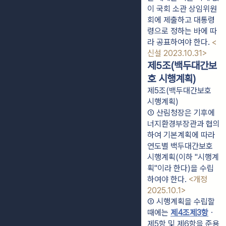
이 국회 소관 상임위원
회에 제출하고 대통령
령으로 정하는 바에 따
라 공표하여야 한다. 
<
신설 2023.10.31>
제5조(백두대간보
호 시행계획)
제5조(백두대간보호
시행계획)
① 산림청장은 기후에
너지환경부장관과 협의
하여 기본계획에 따라 
연도별 백두대간보호 
시행계획(이하 "시행계
획"이라 한다)을 수립
하여야 한다. 
<개정 
2025.10.1>
② 시행계획을 수립할 
때에는 
제4조제3항
ㆍ
제5항 및 제6항을 준용