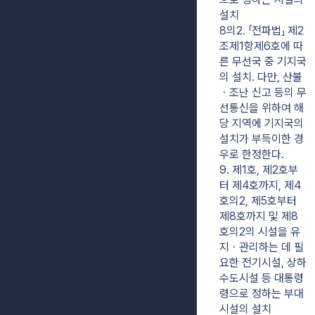
설치
8의2. 「전파법」 제2
조제1항제6호에 따
른 무선국 중 기지국
의 설치. 다만, 산불
ㆍ조난 신고 등의 무
선통신을 위하여 해
당 지역에 기지국의 
설치가 부득이한 경
우로 한정한다.
9. 제1호, 제2호부
터 제4호까지, 제4
호의2, 제5호부터 
제8호까지 및 제8
호의2의 시설을 유
지ㆍ관리하는 데 필
요한 전기시설, 상하
수도시설 등 대통령
령으로 정하는 부대
시설의 설치