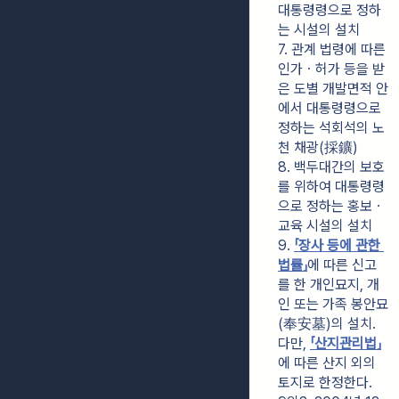
대통령령으로 정하
는 시설의 설치
7. 관계 법령에 따른 
인가ㆍ허가 등을 받
은 도별 개발면적 안
에서 대통령령으로 
정하는 석회석의 노
천 채광(採鑛)
8. 백두대간의 보호
를 위하여 대통령령
으로 정하는 홍보ㆍ
교육 시설의 설치
9. 
「장사 등에 관한 
법률」
에 따른 신고
를 한 개인묘지, 개
인 또는 가족 봉안묘
(奉安墓)의 설치. 
다만, 
「산지관리법」
에 따른 산지 외의 
토지로 한정한다.