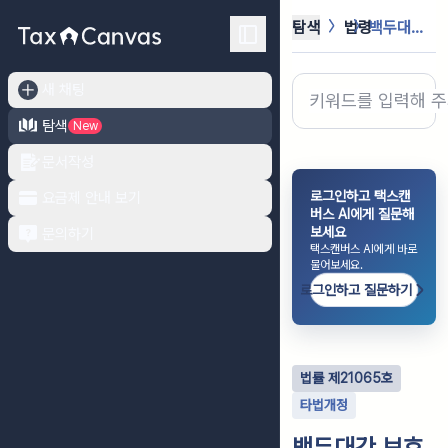
탐색
법령
백두대간 보호에 관한 법률
새 채팅
탐색
New
문서작성
로그인하고 택스캔
요금제 안내 보기
버스 AI에게 질문해
보세요
문의하기
택스캔버스 AI에게 바로
물어보세요.
로그인하고 질문하기
법률
제
21065
호
타법개정
백두대간 보호