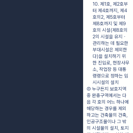
10. 제1호, 제2호부
터 제4호까지, 제4
호의2, 제5호부터 
제8호까지 및 제9
호의 시설(제8호의
2의 시설을 유지ㆍ
관리하는 데 필요한 
부대시설은 제외한
다)을 설치하기 위
한 진입로, 현장사무
소, 작업장 등 대통
령령으로 정하는 임
시시설의 설치
② 누구든지 보호지역 
중 완충구역에서는 다
음 각 호의 어느 하나에 
해당하는 경우를 제외
하고는 건축물의 건축, 
인공구조물이나 그 밖
의 시설물의 설치, 토지