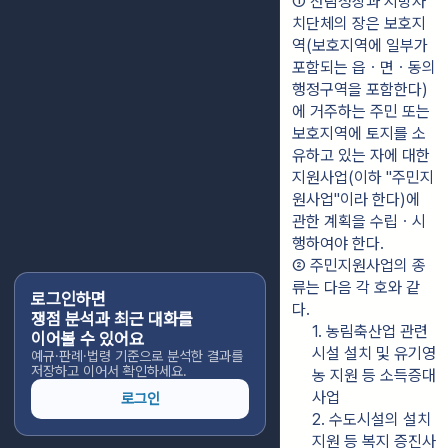
① 산림청장과 지방자
치단체의 장은 보호지
역(보호지역에 일부가 
포함되는 읍ㆍ면ㆍ동의 
행정구역을 포함한다)
에 거주하는 주민 또는 
보호지역에 토지를 소
유하고 있는 자에 대한 
지원사업(이하 "주민지
원사업"이라 한다)에 
관한 계획을 수립ㆍ시
행하여야 한다.
② 주민지원사업의 종
류는 다음 각 호와 같
로그인하면
다.
쟁점 분석과 최근 대화를
1. 농림축산업 관련 
이어볼 수 있어요
시설 설치 및 유기영
예규·판례·법령 기준으로 분석한 결과를
저장하고 이어서 확인하세요.
농 지원 등 소득증대
사업
로그인
2. 수도시설의 설치 
지원 등 복지 증진사