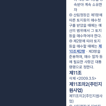
속받아 계속 소유한 
자
② 산림청장은 제1항에 
따른 토지등의 매수청
구를 받았을 때에는 예
산의 범위에서 그 토지
등을 매수하여야 한다.
③ 제2항에 따라 토지
등을 매수할 때에는 
제
10조제2항
ㆍ제3항을 
준용하며, 매수 절차 등
에 필요한 사항은 대통
령령으로 정한다.
제11조
삭제 <2009.3.5>
제11조의2(주민지
원사업)
제11조의2(주민지원사
업)