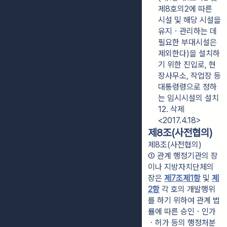
제8호의2에 따른 
시설 및 해당 시설을 
유지ㆍ관리하는 데 
필요한 부대시설은 
제외한다)을 설치하
기 위한 진입로, 현
장사무소, 작업장 등 
대통령령으로 정하
는 임시시설의 설치
12. 삭제
<2017.4.18>
제8조(사전협의)
제8조(사전협의)
① 관계 행정기관의 장
이나 지방자치단체의 
장은 
제7조제1항
 및 
제
2항
 각 호의 개발행위
를 하기 위하여 관계 법
률에 따른 승인ㆍ인가
ㆍ허가 등의 행정처분