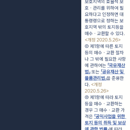
보호지역의 효율적 보
호ㆍ관리를 위하여 필
요하다고 인정하면 대
통령령으로 정하는 보
호지역 밖의 토지등을 
매수ㆍ교환할 수 있다. 
<개정 2020.5.26>
② 제1항에 따른 토지
등의 매수ㆍ교환 절차
나 그 밖에 필요한 사항
에 관하여는 
「국유재산
법」
 또는 
「공유재산 및 
물품관리법」
을 준용한
다. 
<개정 
2020.5.26>
③ 제1항에 따라 토지
등을 매수ㆍ교환하는 
경우 그 매수ㆍ교환 가
격은 
「공익사업을 위한 
토지 등의 취득 및 보상
에 관한 법률」
에 따라 