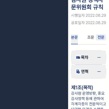
문위원회 규칙
시행일자
2022.08.29
공포일자
2022.08.29
본문
조문
전문
목차
연혁
제1조(목적)
감사원 운영방향, 중요
감사정책 등에 관하여
각계각층의 전문적이고