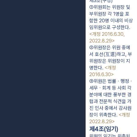
제3조(구성)
①위원회는 위원장 및 
부위원장 각 1명을 포
함한 20명 이내의 비상
임위원으로 구성한다. 
<개정 2016.6.30, 
2022.8.29>
②위원장은 위원 중에
서 호선(互選)하고, 부
위원장은 위원장이 지
명한다. 
<개정 
2016.6.30>
③위원은 법률ㆍ행정ㆍ
세무ㆍ회계 등 사회 각 
분야에 대한 풍부한 경
험과 전문적 식견을 가
진 인사 중에서 감사원
장이 위촉한다. 
<개정 
2022.8.29>
제4조(임기)
위원의 임기는 위촉된