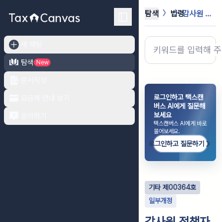
탐색
법령
감사원 정책자문위원회 규칙
새 채팅
탐색
New
문서작성
로그인하고 택스캔
요금제 안내 보기
버스 AI에게 질문해
보세요
문의하기
택스캔버스 AI에게 바로
물어보세요.
로그인하고 질문하기
기타
제
00364
호
일부개정
감사원 정책자