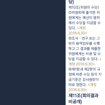
당)
제10조(위원의 수당)
①위원회에 출석한 위
원에게는 예산의 범위
에서 수당을 지급할 수 
있다. 
<개정 
2016.6.30>
②조사ㆍ연구 또는 그 
밖의 용역업무를 수행
하고 그 결과를 제출한 
위원에게는 비용 및 수
당을 지급할 수 있다. 
<
개정 2016.6.30>
③제1항과 제2항의 규
정에 따른 수당 등의 지
급기준은 감사원장이 
따로 정한다. 
<개정 
2016.6.30>
제11조(회의결과
비공개)