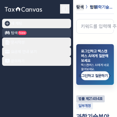
탐색
법령
과학기술분야 정부출연연구기관 등의 설...
새 채팅
탐색
New
문서작성
로그인하고 택스캔
요금제 안내 보기
버스 AI에게 질문해
보세요
문의하기
택스캔버스 AI에게 바로
물어보세요.
로그인하고 질문하기
법률
제
21494
호
일부개정
과학기술분야