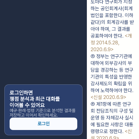
도마다 연구회가 지정
하는 공인회계사(회계
법인을 포함한다. 이하 
같다)의 회계감사를 받
아야 하며, 그 결과를 
공표하여야 한다. 
<개
정 2014.5.28, 
2020.6.9>
⑤ 정부는 연구기관에 
대하여 외부감사의 부
담을 경감하는 등 연구
기관의 특성을 반영한 
감사제도의 확립을 위
하여 노력하여야 한다. 
로그인하면
<신설 2020.6.9>
쟁점 분석과 최근 대화를
⑥ 제1항에 따른 연구
이어볼 수 있어요
예규·판례·법령 기준으로 분석한 결과를
회 전담조직의 구성 및 
저장하고 이어서 확인하세요.
운영 등 자체감사 실시
로그인
에 필요한 사항은 대통
령령으로 정한다. 
<신
설 2020.6.9>