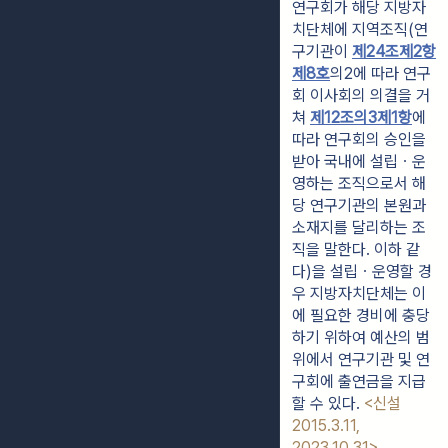
연구회가 해당 지방자
치단체에 지역조직(연
구기관이 
제24조제2항
제8호
의2에 따라 연구
회 이사회의 의결을 거
쳐 
제12조의3제1항
에 
따라 연구회의 승인을 
받아 국내에 설립ㆍ운
영하는 조직으로서 해
당 연구기관의 본원과 
소재지를 달리하는 조
직을 말한다. 이하 같
다)을 설립ㆍ운영할 경
우 지방자치단체는 이
에 필요한 경비에 충당
하기 위하여 예산의 범
위에서 연구기관 및 연
구회에 출연금을 지급
할 수 있다. 
<신설 
2015.3.11, 
2023.10.31>