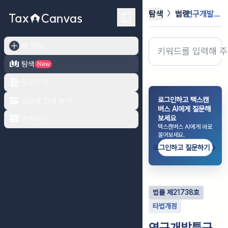
탐색
법령
연구개발특구의 육성에 관한 특별법
새 채팅
탐색
New
문서작성
로그인하고 택스캔
요금제 안내 보기
버스 AI에게 질문해
보세요
문의하기
택스캔버스 AI에게 바로
물어보세요.
로그인하고 질문하기
법률
제
21738
호
타법개정
연구개발특구