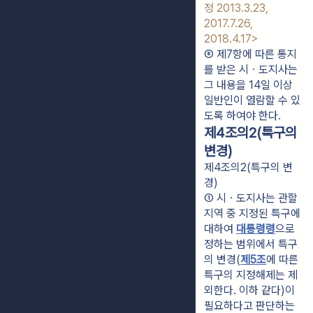
정 2013.3.23, 
2017.7.26, 
2018.4.17>
⑧ 제7항에 따른 통지
를 받은 시ㆍ도지사는 
그 내용을 14일 이상 
일반인이 열람할 수 있
도록 하여야 한다.
제4조의2(특구의
변경)
제4조의2(특구의 변
경)
① 시ㆍ도지사는 관할 
지역 중 지정된 특구에 
대하여 
대통령령
으로 
정하는 범위에서 특구
의 변경(
제5조
에 따른 
특구의 지정해제는 제
외한다. 이하 같다)이 
필요하다고 판단하는 