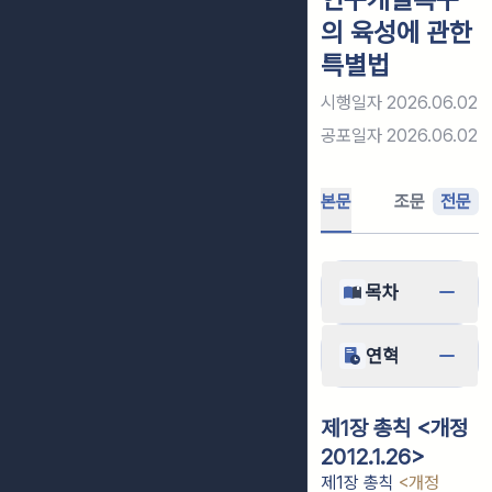
의 육성에 관한
특별법
시행일자
2026.06.02
공포일자
2026.06.02
본문
조문
전문
목차
연혁
제1장 총칙 <개정
2012.1.26>
제1장 총칙
<개정