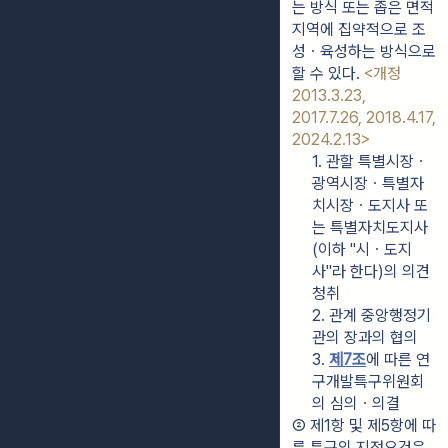
는 방식 또는 좁은 면적 
지역에 집약적으로 조
성ㆍ육성하는 방식으로 
할 수 있다. 
<개정 
2013.3.23, 
2017.7.26, 2018.4.17, 
2024.2.13>
1. 관할 특별시장ㆍ
광역시장ㆍ특별자
치시장ㆍ도지사 또
는 특별자치도지사
(이하 "시ㆍ도지
사"라 한다)의 의견
청취
2. 관계 중앙행정기
관의 장과의 협의
3. 
제7조
에 따른 연
구개발특구위원회
의 심의ㆍ의결
② 제1항 및 제5항에 따
른 특구의 지정요건은 