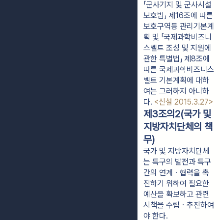
「군사기지 및 군사시설 
보호법」 제16조에 따른 
보호구역등 관리기본계
획 및 「국제과학비즈니
스벨트 조성 및 지원에 
관한 특별법」 제8조에 
따른 국제과학비즈니스
벨트 기본계획에 대하
여는 그러하지 아니하
다. 
<신설 2015.3.27>
제3조의2(국가 및
지방자치단체의 책
무)
국가 및 지방자치단체
는 특구의 발전과 특구
간의 연계ㆍ협력을 촉
진하기 위하여 필요한
예산을 확보하고 관련
시책을 수립ㆍ추진하여
야 한다.