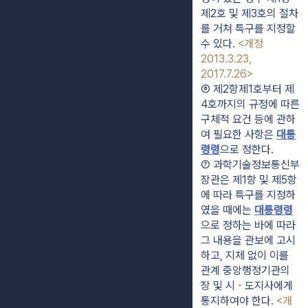
제2호 및 제3호의 절차
를 거쳐 특구를 지정할 
수 있다. 
<개정 
2013.3.23, 
2017.7.26>
⑥ 제2항제1호부터 제
4호까지의 규정에 따른 
구체적 요건 등에 관하
여 필요한 사항은 
대통
령령
으로 정한다.
⑦ 과학기술정보통신부
장관은 제1항 및 제5항
에 따라 특구를 지정하
였을 때에는 
대통령령
으로 정하는 바에 따라 
그 내용을 관보에 고시
하고, 지체 없이 이를 
관계 중앙행정기관의 
장 및 시ㆍ도지사에게 
통지하여야 한다. 
<개