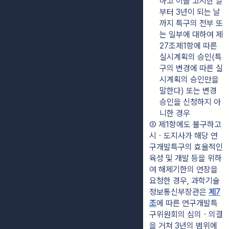
하고 이를 고시한 날
부터 3년이 되는 날
까지 특구의 전부 또
는 일부에 대하여 제
27조제1항에 따른 
실시계획의 승인(특
구의 변경에 따른 실
시계획의 승인만을 
말한다) 또는 변경
승인을 신청하지 아
니한 경우
② 제1항에도 불구하고 
시ㆍ도지사가 해당 연
구개발특구의 효율적인 
육성 및 개발 등을 위하
여 해제기한의 연장을 
요청한 경우, 과학기술
정보통신부장관은 
제7
조
에 따른 연구개발특
구위원회의 심의ㆍ의결
을 거쳐 3년의 범위에