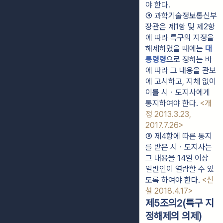
야 한다.
④ 과학기술정보통신부
장관은 제1항 및 제2항
에 따라 특구의 지정을 
해제하였을 때에는 
대
통령령
으로 정하는 바
에 따라 그 내용을 관보
에 고시하고, 지체 없이 
이를 시ㆍ도지사에게 
통지하여야 한다. 
<개
정 2013.3.23, 
2017.7.26>
⑤ 제4항에 따른 통지
를 받은 시ㆍ도지사는 
그 내용을 14일 이상 
일반인이 열람할 수 있
도록 하여야 한다. 
<신
설 2018.4.17>
제5조의2(특구 지
정해제의 의제)