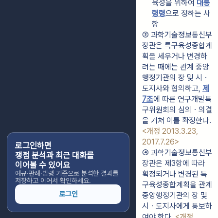
육성을 위하여 
대통
령령
으로 정하는 사
항
③ 과학기술정보통신부
장관은 특구육성종합계
획을 세우거나 변경하
려는 때에는 관계 중앙
행정기관의 장 및 시ㆍ
도지사와 협의하고, 
제
7조
에 따른 연구개발특
구위원회의 심의ㆍ의결
을 거쳐 이를 확정한다. 
<개정 2013.3.23, 
2017.7.26>
로그인하면
④ 과학기술정보통신부
쟁점 분석과 최근 대화를
장관은 제3항에 따라 
이어볼 수 있어요
예규·판례·법령 기준으로 분석한 결과를
확정되거나 변경된 특
저장하고 이어서 확인하세요.
구육성종합계획을 관계 
로그인
중앙행정기관의 장 및 
시ㆍ도지사에게 통보하
여야 한다. 
<개정 