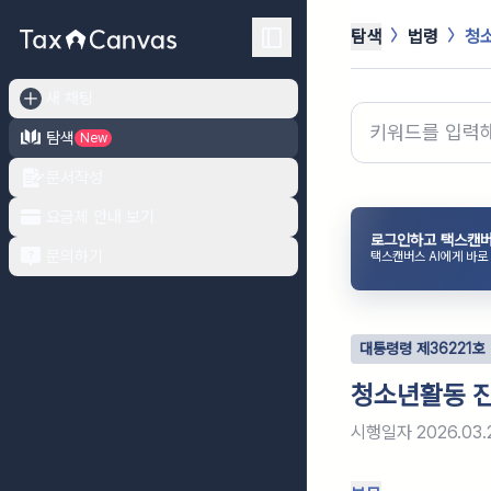
탐색
법령
청
새 채팅
탐색
New
문서작성
요금제 안내 보기
로그인하고 택스캔버
문의하기
택스캔버스 AI에게 바로
대통령령
제
36221
호
청소년활동 
시행일자
2026.03.