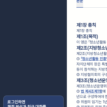
본문
제1장 총칙
제1장 총칙
제1조(목적)
이 영은 「청소년활동
제2조(지방청소
제2조(지방청소년활
① 
「청소년활동 진흥
자치단체의 장은 특
등이 참석하는 지방
② 지방협의회의 구성
제3조(청소년운
제3조(청소년운영위
① 
법 제4조제1항
에
년으로 구성하여야 
로그인하면
② 위원의 임기는 1
쟁점 분석과 최근 대화를