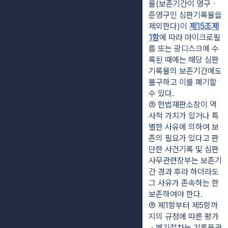
물(보존기간이 영구ㆍ
준영구인 심판기록물을 
제외한다)이 
제15조제
1항
에 따라 마이크로필
름 또는 광디스크에 수
록된 때에는 해당 심판
기록물의 보존기간에도 
불구하고 이를 폐기할 
수 있다.
⑤ 헌법재판소장이 역
사적 가치가 있거나 특
별한 사유에 의하여 보
존의 필요가 있다고 판
단한 사건기록 및 심판
사무관련장부는 보존기
간 경과 후라 하더라도 
그 사유가 존속하는 한 
보존하여야 한다.
⑥ 제1항부터 제5항까
지의 규정에 따른 평가
ㆍ폐기절차는 기록물관