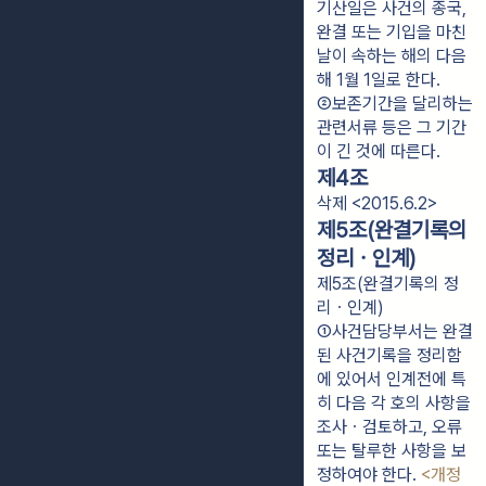
기산일은 사건의 종국, 
완결 또는 기입을 마친 
날이 속하는 해의 다음
해 1월 1일로 한다.
②보존기간을 달리하는 
관련서류 등은 그 기간
이 긴 것에 따른다.
제4조
삭제 <2015.6.2>
제5조(완결기록의
정리ㆍ인계)
제5조(완결기록의 정
리ㆍ인계)
①사건담당부서는 완결
된 사건기록을 정리함
에 있어서 인계전에 특
히 다음 각 호의 사항을 
조사ㆍ검토하고, 오류 
또는 탈루한 사항을 보
정하여야 한다. 
<개정 