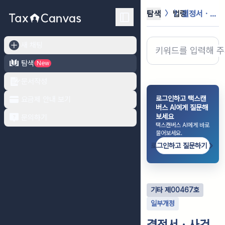
탐색
법령
결정서ㆍ사건기록 및 심판사무 관련장부...
새 채팅
탐색
New
문서작성
로그인하고 택스캔
요금제 안내 보기
버스 AI에게 질문해
보세요
문의하기
택스캔버스 AI에게 바로
물어보세요.
로그인하고 질문하기
기타
제
00467
호
일부개정
결정서ㆍ사건