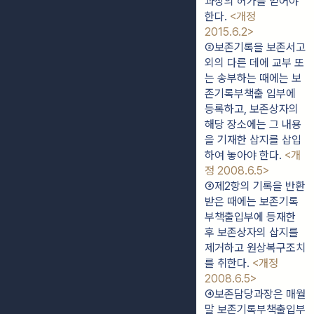
과장의 허가를 얻어야 
한다. 
<개정 
2015.6.2>
②보존기록을 보존서고 
외의 다른 데에 교부 또
는 송부하는 때에는 보
존기록부책출 입부에 
등록하고, 보존상자의 
해당 장소에는 그 내용
을 기재한 삽지를 삽입
하여 놓아야 한다. 
<개
정 2008.6.5>
③제2항의 기록을 반환
받은 때에는 보존기록
부책출입부에 등재한 
후 보존상자의 삽지를 
제거하고 원상복구조치
를 취한다. 
<개정 
2008.6.5>
④보존담당과장은 매월
말 보존기록부책출입부