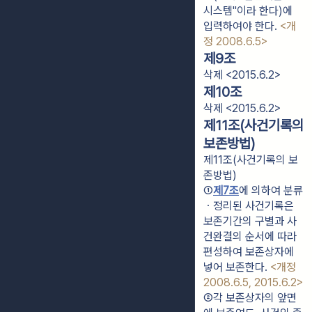
시스템"이라 한다)에
입력하여야 한다.
<개
정 2008.6.5>
제9조
삭제 <2015.6.2>
제10조
삭제 <2015.6.2>
제11조(사건기록의
보존방법)
제11조(사건기록의 보
존방법)
①
제7조
에 의하여 분류
ㆍ정리된 사건기록은 
보존기간의 구별과 사
건완결의 순서에 따라 
편성하여 보존상자에 
넣어 보존한다. 
<개정 
2008.6.5, 2015.6.2>
②각 보존상자의 앞면