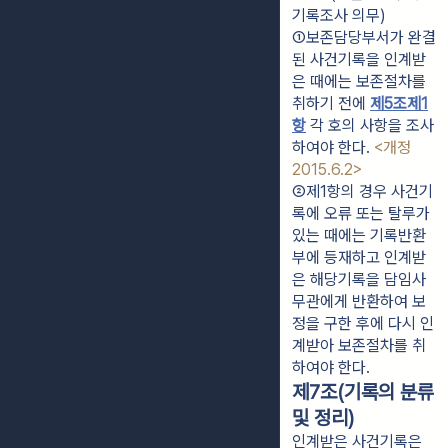
기록조사 의무)
①보존담당부서가 완결
된 사건기록을 인계받
은 때에는 보존절차를 
취하기 전에 
제5조제1
항
 각 호의 사항을 조사
하여야 한다. 
<개정 
2015.6.2>
②제1항의 경우 사건기
록에 오류 또는 탈루가 
있는 때에는 기록반환
부에 등재하고 인계받
은 해당기록을 담임사
무관에게 반환하여 보
정을 구한 후에 다시 인
계받아 보존절차를 취
하여야 한다.
제7조(기록의 분류
및 정리)
인계받은 사건기록은