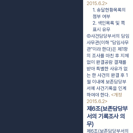
2015.6.2>
1. 송달현황목록의 
첨부 여부
2. 색인목록 및 쪽 
표시 유무
②사건담당부서의 담임
사무관(이하 "담임사무
관"이라 한다)은 제1항
의 조사를 마친 후 지체
없이 완결공람 결재를 
받아 특별한 사유가 없
는 한 사건의 완결 후 1
월 이내에 보존담당부
서에 사건기록을 인계
하여야 한다. 
<개정 
2015.6.2>
제6조(보존담당부
서의 기록조사 의
무)
제6조(보존담당부서의