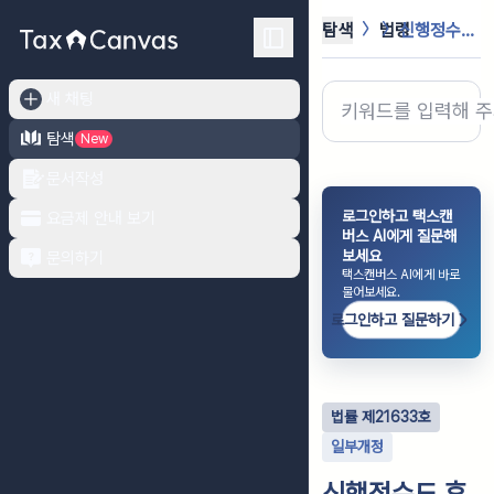
탐색
법령
신행정수도 후속대책을 위한 연기ㆍ공주...
새 채팅
탐색
New
문서작성
로그인하고 택스캔
요금제 안내 보기
버스 AI에게 질문해
보세요
문의하기
택스캔버스 AI에게 바로
물어보세요.
로그인하고 질문하기
법률
제
21633
호
일부개정
신행정수도 후