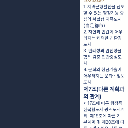
2023.6.9>
1. 지역균형발전을 선도
할 수 있는 행정기능 중
심의 복합형 자족도시
(自足都市)
2. 자연과 인간이 어우
러지는 쾌적한 친환경
도시
3. 편리성과 안전성을 
함께 갖춘 인간중심도
시
4. 문화와 첨단기술이 
어우러지는 문화ㆍ정보
도시
제7조(다른 계획과
의 관계)
제17조에 따른 행정중
심복합도시 광역도시계
획, 제19조에 따른 기
본계획 및 제20조에 따