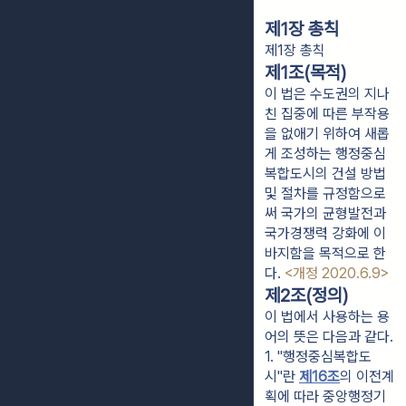
제1장 총칙
제1장 총칙
제1조(목적)
이 법은 수도권의 지나
친 집중에 따른 부작용
을 없애기 위하여 새롭
게 조성하는 행정중심
복합도시의 건설 방법
및 절차를 규정함으로
써 국가의 균형발전과
국가경쟁력 강화에 이
바지함을 목적으로 한
다.
<개정 2020.6.9>
제2조(정의)
이 법에서 사용하는 용
어의 뜻은 다음과 같다.
1. "행정중심복합도
시"란 
제16조
의 이전계
획에 따라 중앙행정기