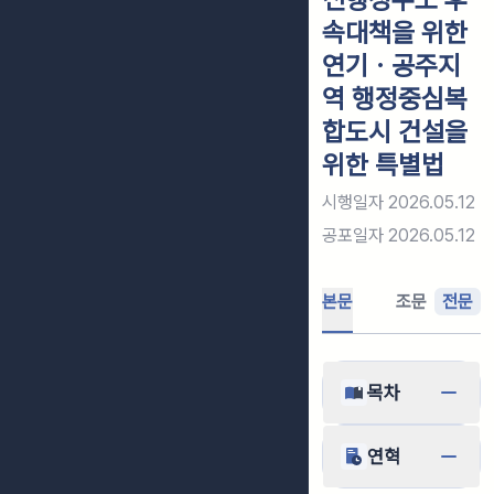
속대책을 위한
연기ㆍ공주지
역 행정중심복
합도시 건설을
위한 특별법
시행일자
2026.05.12
공포일자
2026.05.12
본문
조문
전문
목차
연혁