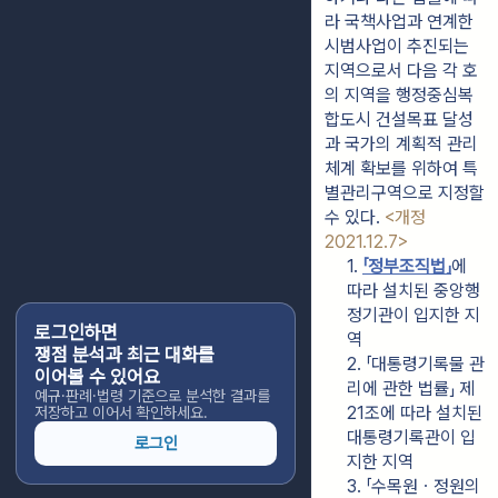
라 국책사업과 연계한 
시범사업이 추진되는 
지역으로서 다음 각 호
의 지역을 행정중심복
합도시 건설목표 달성
과 국가의 계획적 관리
체계 확보를 위하여 특
별관리구역으로 지정할 
수 있다. 
<개정 
2021.12.7>
1. 
「정부조직법」
에 
따라 설치된 중앙행
정기관이 입지한 지
로그인하면
역
쟁점 분석과 최근 대화를
2. 「대통령기록물 관
이어볼 수 있어요
리에 관한 법률」 제
예규·판례·법령 기준으로 분석한 결과를
21조에 따라 설치된 
저장하고 이어서 확인하세요.
대통령기록관이 입
로그인
지한 지역
3. 「수목원ㆍ정원의 