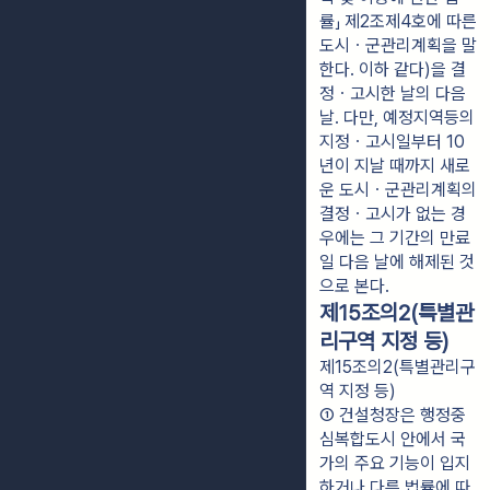
률」 제2조제4호에 따른 
도시ㆍ군관리계획을 말
한다. 이하 같다)을 결
정ㆍ고시한 날의 다음 
날. 다만, 예정지역등의 
지정ㆍ고시일부터 10
년이 지날 때까지 새로
운 도시ㆍ군관리계획의 
결정ㆍ고시가 없는 경
우에는 그 기간의 만료
일 다음 날에 해제된 것
으로 본다.
제15조의2(특별관
리구역 지정 등)
제15조의2(특별관리구
역 지정 등)
① 건설청장은 행정중
심복합도시 안에서 국
가의 주요 기능이 입지
하거나 다른 법률에 따