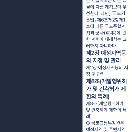
른 개발계획은 다른 법
률에 따른 계획보다 우
선한다. 다만, 「국토기
본법」 제6조제2항제1
호에 따른 국토종합계
획과 군사(軍事)에 관
한 계획에 대해서는 그
러하지 아니하다.
제2장 예정지역등
의 지정 및 관리
제2장 예정지역등의 지
정 및 관리
제8조(개발행위허
가 및 건축허가 제
한의 특례)
제8조(개발행위허가
및 건축허가 제한의 특
례)
① 국토교통부장관은 
예정지역 및 주변지역