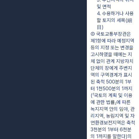
및 면적
4. 수용하거나 사용
할 토지의 세목(細
目)
② 국토교통부장관은 
제1항에 따라 예정지역
등의 지정 또는 변경을 
고시하였을 때에는 지
체 없이 관계 지방자치
단체의 장에게 주변지
역의 구역경계가 표시
된 축척 500분의 1부
터 1천500분의 1까지
(「국토의 계획 및 이용
에 관한 법률」에 따른 
녹지지역 안의 임야, 관
리지역, 농림지역 및 자
연환경보전지역은 축척 
3천분의 1부터 6천분
의 1까지를 말한다)의 