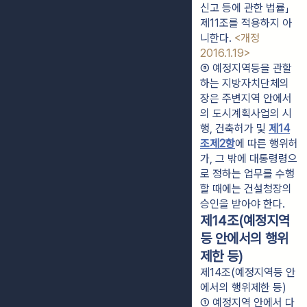
신고 등에 관한 법률」 
제11조를 적용하지 아
니한다. 
<개정 
2016.1.19>
⑤ 예정지역등을 관할
하는 지방자치단체의 
장은 주변지역 안에서
의 도시계획사업의 시
행, 건축허가 및 
제14
조제2항
에 따른 행위허
가, 그 밖에 대통령령으
로 정하는 업무를 수행
할 때에는 건설청장의 
승인을 받아야 한다.
제14조(예정지역
등 안에서의 행위
제한 등)
제14조(예정지역등 안
에서의 행위제한 등)
① 예정지역 안에서 다