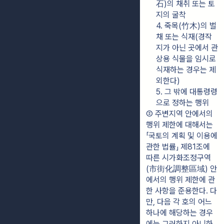
石)의 채취 또는 토
지의 굴착
4. 죽목(竹木)의 벌
채 또는 식재(경작
지가 아닌 곳에서 관
상용 식물을 임시로 
식재하는 경우는 제
외한다)
5. 그 밖에 대통령령
으로 정하는 행위
② 주변지역 안에서의 
행위 제한에 대해서는 
「국토의 계획 및 이용에 
관한 법률」 제81조에 
따른 시가화조정구역
(市街化調整區域) 안
에서의 행위 제한에 관
한 사항을 준용한다. 다
만, 다음 각 호의 어느 
하나에 해당하는 경우
에는 그러하지 아니하