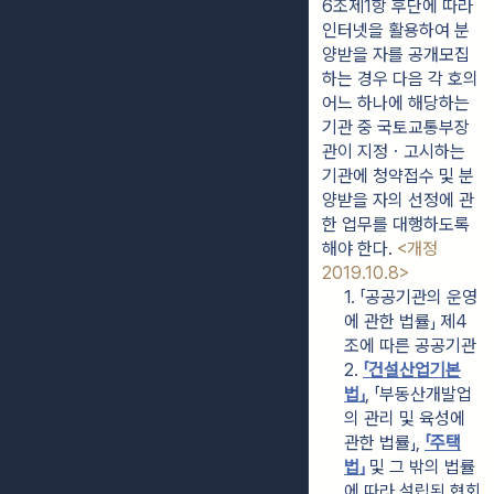
6조제1항 후단에 따라 
인터넷을 활용하여 분
양받을 자를 공개모집
하는 경우 다음 각 호의 
어느 하나에 해당하는 
기관 중 국토교통부장
관이 지정ㆍ고시하는 
기관에 청약접수 및 분
양받을 자의 선정에 관
한 업무를 대행하도록 
해야 한다. 
<개정 
2019.10.8>
1. 「공공기관의 운영
에 관한 법률」 제4
조에 따른 공공기관
2. 
「건설산업기본
법」
, 「부동산개발업
의 관리 및 육성에 
관한 법률」, 
「주택
법」
 및 그 밖의 법률
에 따라 설립된 협회