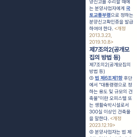
양신고를 수리할 때에
는 분양사업자에게 
국
토교통부령
으로 정하는 
분양신고확인증을 발급
하여야 한다. 
<개정 
2013.3.23, 
2019.10.8>
제7조의2(공개모
집의 방법 등)
제7조의2(공개모집의
방법 등)
① 
법 제6조제1항
 후단
에서 "대통령령으로 정
하는 용도 및 규모의 건
축물"이란 오피스텔 또
는 생활숙박시설로서 
300실 이상인 건축물
을 말한다. 
<개정 
2023.12.19>
② 분양사업자는 법 제