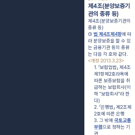
제4조(분양보증기
관의 종류 등)
제4조(분양보증기관의
종류 등)
① 
법 제4조제4항
에 따
라 분양보증을 할 수 있
는 금융기관 등의 종류
는 다음 각 호와 같다. 
<개정 2013.3.23>
1. 「보험업법」 제4조
제1항제2호라목에 
따른 보증보험을 취
급하는 보험회사(이
하 "보험회사"라 한
다)
2. 「은행법」 제2조제
2호에 따른 은행
3. 그 밖에 
국토교통
부령
으로 정하는 기
관