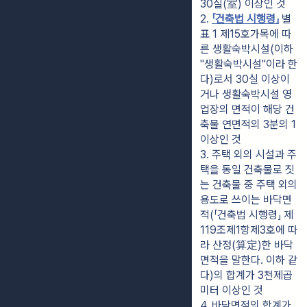
30실(室) 이상인 것
2. 
「건축법 시행령」
 별
표 1 제15호가목에 따
른 생활숙박시설(이하 
"생활숙박시설"이라 한
다)로서 30실 이상이
거나 생활숙박시설 영
업장의 면적이 해당 건
축물 연면적의 3분의 1 
이상인 것
3. 주택 외의 시설과 주
택을 동일 건축물로 짓
는 건축물 중 주택 외의 
용도로 쓰이는 바닥면
적(「건축법 시행령」 제
119조제1항제3호에 따
라 산정(算定)한 바닥
면적을 말한다. 이하 같
다)의 합계가 3천제곱
미터 이상인 것
4. 바닥면적의 합계가 