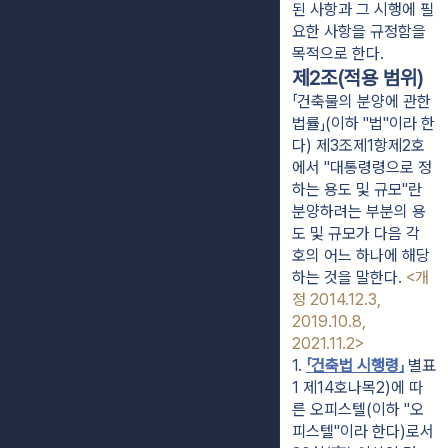
된 사항과 그 시행에 필
요한 사항을 규정함을
목적으로 한다.
제2조(적용 범위)
「건축물의 분양에 관한
법률」(이하 "법"이라 한
다) 제3조제1항제2호
에서 "대통령령으로 정
하는 용도 및 규모"란
분양하려는 부분의 용
도 및 규모가 다음 각
호의 어느 하나에 해당
하는 것을 말한다.
<개
정 2014.12.3,
2019.10.8,
2021.11.2>
1. 
「건축법 시행령」
 별표 
1 제14호나목2)에 따
른 오피스텔(이하 "오
피스텔"이라 한다)로서 