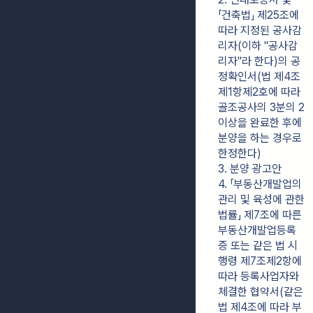
「건축법」 제25조에 
따라 지정된 공사감
리자(이하 "공사감
리자"라 한다)의 공
정확인서(법 제4조
제1항제2호에 따라 
골조공사의 3분의 2 
이상을 완료한 후에 
분양을 하는 경우로 
한정한다)
3. 분양 광고안
4. 「부동산개발업의 
관리 및 육성에 관한 
법률」 제7조에 따른 
부동산개발업등록
증 또는 같은 법 시
행령 제7조제2항에 
따라 등록사업자와 
체결한 협약서(같은 
법 제4조에 따라 부