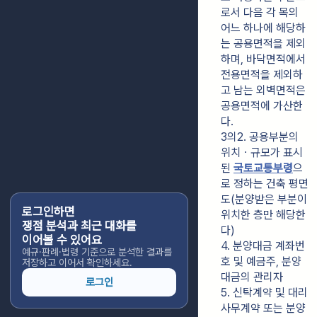
로서 다음 각 목의 
어느 하나에 해당하
는 공용면적을 제외
하며, 바닥면적에서 
전용면적을 제외하
고 남는 외벽면적은 
공용면적에 가산한
다.
3의2. 공용부분의 
위치ㆍ규모가 표시
된 
국토교통부령
으
로 정하는 건축 평면
도(분양받은 부분이 
로그인하면
위치한 층만 해당한
쟁점 분석과 최근 대화를
다)
이어볼 수 있어요
4. 분양대금 계좌번
예규·판례·법령 기준으로 분석한 결과를
호 및 예금주, 분양
저장하고 이어서 확인하세요.
대금의 관리자
로그인
5. 신탁계약 및 대리
사무계약 또는 분양