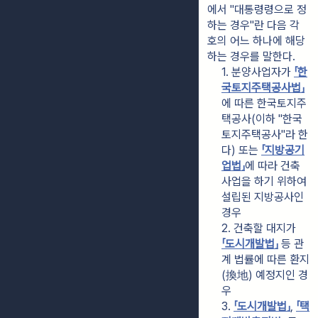
에서 "대통령령으로 정
하는 경우"란 다음 각 
호의 어느 하나에 해당
하는 경우를 말한다.
1. 분양사업자가 
「한
국토지주택공사법」
에 따른 한국토지주
택공사(이하 "한국
토지주택공사"라 한
다) 또는 
「지방공기
업법」
에 따라 건축
사업을 하기 위하여 
설립된 지방공사인 
경우
2. 건축할 대지가 
「도시개발법」
 등 관
계 법률에 따른 환지
(換地) 예정지인 경
우
3. 
「도시개발법」
, 
「택