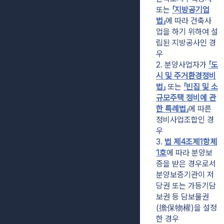
또는 
「지방공기업
법」
에 따라 건축사
업을 하기 위하여 설
립된 지방공사인 경
우
2. 분양사업자가 
「도
시 및 주거환경정비
법」
 또는 
「빈집 및 소
규모주택 정비에 관
한 특례법」
에 따른 
정비사업조합인 경
우
3. 
법 제4조제1항제
1호
에 따라 분양보
증을 받은 경우로서 
분양보증기관이 저
당권 또는 가등기담
보권 등 담보물권
(擔保物權)을 설정
한 경우