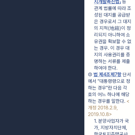
지개발촉진법」
 등 
관계 법률에 따라 조
성된 대지를 공급받
은 경우로서 그 대지
의 지적(地籍)이 정
리되지 아니하여 소
유권을 확보할 수 없
는 경우. 이 경우 대
지의 사용권리를 증
명하는 서류를 제출
하여야 한다.
② 
법 제4조제7항
 단서
에서 "대통령령으로 정
하는 경우"란 다음 각 
호의 어느 하나에 해당
하는 경우를 말한다. 
<
개정 2018.2.9, 
2019.10.8>
1. 분양사업자가 국
가, 지방자치단체, 
한국토지주택공사 