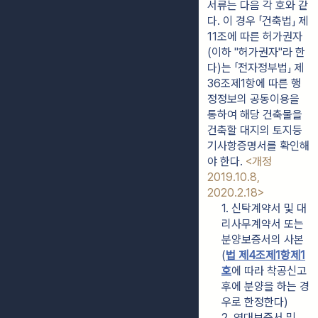
서류는 다음 각 호와 같
다. 이 경우 「건축법」 제
11조에 따른 허가권자
(이하 "허가권자"라 한
다)는 「전자정부법」 제
36조제1항에 따른 행
정정보의 공동이용을 
통하여 해당 건축물을 
건축할 대지의 토지등
기사항증명서를 확인해
야 한다. 
<개정 
2019.10.8, 
2020.2.18>
1. 신탁계약서 및 대
리사무계약서 또는 
분양보증서의 사본
(
법 제4조제1항제1
호
에 따라 착공신고 
후에 분양을 하는 경
우로 한정한다)
2. 연대보증서 및 