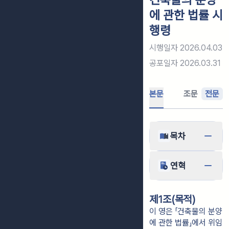
에 관한 법률 시
행령
시행일자
2026.04.03
공포일자
2026.03.31
본문
조문
전문
목차
연혁
제1조(목적)
이 영은 「건축물의 분양
에 관한 법률」에서 위임