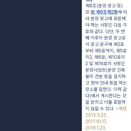
제8조(분양 광고 등)
① 
법 제6조제2항
에 따
라 분양 광고에 포함해
야 하는 사항은 다음 각 
호와 같다. 다만, 두 번
째 이후의 분양 광고로
서 광고 문구에 제2호
부터 제5호까지, 제5호
의2, 제6호, 제10호의
2 및 제16호의 사항은 
분양사업장(분양 건축
물의 견본 등을 설치하
고 청약 안내 등을 하는 
장소를 말한다. 이하 같
다)에서 게시한다는 것
을 밝히고 이를 포함하
지 않을 수 있다. 
<개정 
2013.3.23, 
2017.10.17, 
2018.1.23, 