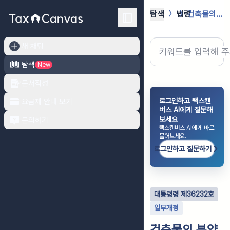
탐색
법령
건축물의 분양에 관한 법률 시행령
새 채팅
탐색
New
문서작성
로그인하고 택스캔
요금제 안내 보기
버스 AI에게 질문해
보세요
문의하기
택스캔버스 AI에게 바로
물어보세요.
로그인하고 질문하기
대통령령
제
36232
호
일부개정
건축물의 분양