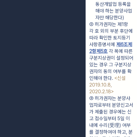
동산개발업 등록을 
해야 하는 분양사업
자만 해당한다)
② 허가권자는 제1항 
각 호 외의 부분 후단에 
따라 확인한 토지등기
사항증명서에 
제6조제
2항제5호
 각 목에 따른 
구분지상권이 설정되어 
있는 경우 그 구분지상
권자의 동의 여부를 확
인해야 한다. 
<신설 
2019.10.8, 
2020.2.18>
③ 허가권자는 분양사
업자로부터 분양신고서
가 제출된 경우에는 신
고 접수일부터 5일 이
내에 수리(受理) 여부
를 결정하여야 하고, 분