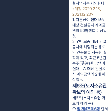
설사업자는 제외한다.
<개정 2020.2.18,
2021.12.28>
1. 자본금이 연대보증 
대상 건설공사 계약금
액의 50퍼센트 이상일 
것
2. 연대보증 대상 건설
공사에 해당되는 용도
의 건축물을 시공한 실
적이 있고, 최근 5년간 
수주(受注)한 금액이 
연대보증 대상 건설공
사 계약금액의 2배 이
상일 것
제6조(토지소유권
확보의 예외 등)
제6조(토지소유권 확
보의 예외 등)
① 
법 제4조제6항
 단서