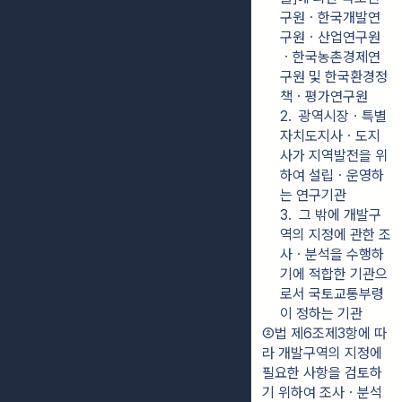
구원ㆍ한국개발연
구원ㆍ산업연구원
ㆍ한국농촌경제연
구원 및 한국환경정
책ㆍ평가연구원
2.  광역시장ㆍ특별
자치도지사ㆍ도지
사가 지역발전을 위
하여 설립ㆍ운영하
는 연구기관
3.  그 밖에 개발구
역의 지정에 관한 조
사ㆍ분석을 수행하
기에 적합한 기관으
로서 국토교통부령
이 정하는 기관
②법 제6조제3항에 따
라 개발구역의 지정에 
필요한 사항을 검토하
기 위하여 조사ㆍ분석