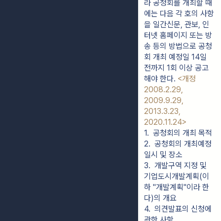
라 공청회를 개최할 때
에는 다음 각 호의 사항
을 일간신문, 관보, 인
터넷 홈페이지 또는 방
송 등의 방법으로 공청
회 개최 예정일 14일
전까지 1회 이상 공고
해야 한다.
<개정
2008.2.29,
2009.9.29,
2013.3.23,
2020.11.24>
1.  공청회의 개최 목적
2.  공청회의 개최예정
일시 및 장소
3.  개발구역 지정 및 
기업도시개발계획(이
하 "개발계획"이라 한
다)의 개요
4.  의견발표의 신청에 
관한 사항