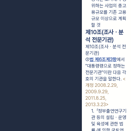
위하는 사업의 총고
용규모를 기존 고용
규모 이상으로 계획
할 것
제10조(조사ㆍ분
석 전문기관)
제10조(조사ㆍ분석 전
문기관)
①
법 제6조제3항
에서 
"대통령령으로 정하는 
전문기관"이란 다음 각 
호의 기관을 말한다. 
<
개정 2008.2.29, 
2009.9.29, 
2011.8.25, 
2013.3.23>
1.  「정부출연연구기
관 등의 설립ㆍ운영 
및 육성에 관한 법
률」에 의한 국토연