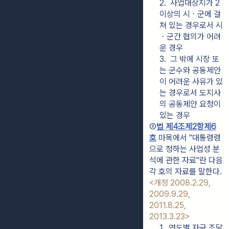
2.  사업대상지가 2 
이상의 시ㆍ군에 걸
쳐 있는 경우로서 시
ㆍ군간 협의가 어려
운 경우
3.  그 밖에 시장 또
는 군수와 공동제안
이 어려운 사유가 있
는 경우로서 도지사
의 공동제안 요청이 
있는 경우
②
법 제4조제2항제6
호
 마목에서 "대통령령
으로 정하는 사업성 분
석에 관한 자료"란 다음 
각 호의 자료를 말한다. 
<개정 2008.2.29, 
2009.9.29, 
2011.8.25, 
2013.3.23>
1.  연도별 자금 조달