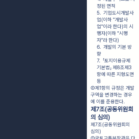
정된 면적
5.  기업도시개발사
업(이하 "개발사
업"이라 한다)의 시
행자(이하 "시행
자"라 한다)
6.  개발의 기본 방
향
7.  「토지이용규제 
기본법」 제8조제3
항에 따른 지형도면
등
②제1항의 규정은 개발
구역을 변경하는 경우
에 이를 준용한다.
제7조(공동위원회
의 심의)
제7조(공동위원회의
심의)
①국토교통부장관은 다