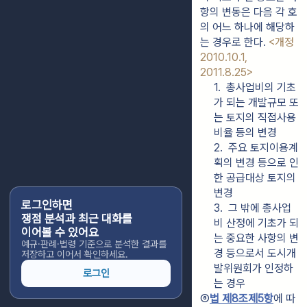
항의 변동은 다음 각 호
의 어느 하나에 해당하
는 경우로 한다. 
<개정 
2010.10.1, 
2011.8.25>
1.  총사업비의 기초
가 되는 개발규모 또
는 토지의 직접사용 
비율 등의 변경
2.  주요 토지이용계
획의 변경 등으로 인
한 공급대상 토지의 
변경
로그인하면
3.  그 밖에 총사업
쟁점 분석과 최근 대화를
비 산정에 기초가 되
이어볼 수 있어요
는 중요한 사항의 변
예규·판례·법령 기준으로 분석한 결과를
경 등으로서 도시개
저장하고 이어서 확인하세요.
발위원회가 인정하
로그인
는 경우
⑥
법 제8조제5항
에 따