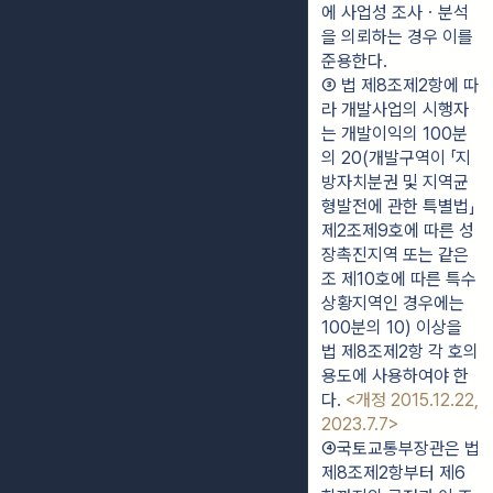
에 사업성 조사ㆍ분석
을 의뢰하는 경우 이를 
준용한다.
③ 법 제8조제2항에 따
라 개발사업의 시행자
는 개발이익의 100분
의 20(개발구역이 「지
방자치분권 및 지역균
형발전에 관한 특별법」 
제2조제9호에 따른 성
장촉진지역 또는 같은 
조 제10호에 따른 특수
상황지역인 경우에는 
100분의 10) 이상을 
법 제8조제2항 각 호의 
용도에 사용하여야 한
다. 
<개정 2015.12.22, 
2023.7.7>
④국토교통부장관은 법 
제8조제2항부터 제6