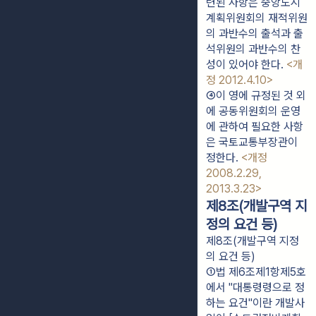
련된 사항은 중앙도시
계획위원회의 재적위원
의 과반수의 출석과 출
석위원의 과반수의 찬
성이 있어야 한다. 
<개
정 2012.4.10>
④이 영에 규정된 것 외
에 공동위원회의 운영
에 관하여 필요한 사항
은 국토교통부장관이 
정한다. 
<개정 
2008.2.29, 
2013.3.23>
제8조(개발구역 지
정의 요건 등)
제8조(개발구역 지정
의 요건 등)
①법 제6조제1항제5호
에서 "대통령령으로 정
하는 요건"이란 개발사