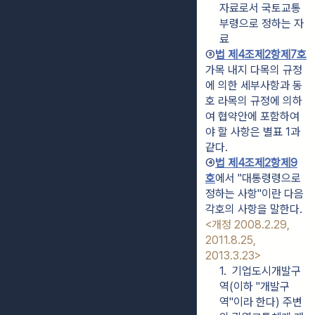
자료로서 국토교통
부령으로 정하는 자
료
③
법 제4조제2항제7호
가목 내지 다목의 규정
에 의한 세부사항과 동
호 라목의 규정에 의하
여 협약안에 포함하여
야 할 사항은 별표 1과 
같다.
④
법 제4조제2항제9
호
에서 "대통령령으로 
정하는 사항"이란 다음 
각호의 사항을 말한다. 
<개정 2008.2.29, 
2011.8.25, 
2013.3.23>
1.  기업도시개발구
역(이하 "개발구
역"이라 한다) 주변