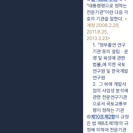
"대통령령으로 정하는 
전문기관"이란 다음 각
호의 기관을 말한다. 
<
개정 2008.2.29, 
2011.8.25, 
2013.3.23>
1.  「정부출연 연구
기관 등의 설립ㆍ운
영 및 육성에 관한 
법률」에 의한 국토
연구원 및 한국개발
연구원
2.  그 밖에 개발사
업의 사업성 분석에 
관한 전문연구기관
으로서 국토교통부
령이 정하는 기관
②
제10조제2항
의 규정
은 법 제8조제1항의 규
정에 의하여 전문기관