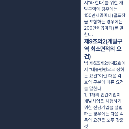
시"라 한다)를 위한 개
발구역의 경우에는
150만제곱미터(골프장
을 포함하는 경우에는
200만제곱미터)를 말
한다.
제9조의2(개발구
역 최소면적의 요
건)
법 제6조제2항제2호에
서 "대통령령으로 정하
는 요건"이란 다음 각
호의 구분에 따른 요건
을 말한다.
1.  1개의 민간기업이 
개발사업을 시행하기 
위한 전담기업을 설립
하는 경우에는 다음 각 
목의 요건을 모두 갖출 
것