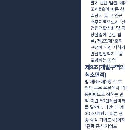
발에 관한 법률」 제2
조제8호에 따른 산
업단지 및 그 인근 
배후지역으로서 「산
업집적활성화 및 공
장설립에 관한 법
률」 제2조제7호의 
규정에 의한 지식기
반산업집적지구를 
포함하는 지역
제9조(개발구역의
최소면적)
법 제6조제2항 각 호
외의 부분 본문에서 "대
통령령으로 정하는 면
적"이란 50만제곱미터
를 말한다. 다만, 법 제
30조제1항에 따른 관
광 중심 기업도시(이하
"관광 중심 기업도