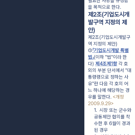
필요한 사항을 규정함
을 목적으로 한다.
제2조(기업도시개
발구역 지정의 제
안)
제2조(기업도시개발구
역 지정의 제안)
①
「기업도시개발 특별
법」
(이하 "법"이라 한
다) 
제4조제1항
 각 호 
외의 부분 단서에서 "대
통령령으로 정하는 사
유"란 다음 각 호의 어
느 하나에 해당하는 경
우를 말한다. 
<개정 
2009.9.29>
1.  시장 또는 군수와 
공동제안 협의를 착
수한 후 6월이 경과
된 경우