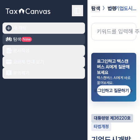
탐색
법령
기업도시개발 특별법 시행령
새 채팅
탐색
New
문서작성
로그인하고 택스캔
요금제 안내 보기
버스 AI에게 질문해
보세요
문의하기
택스캔버스 AI에게 바로
물어보세요.
로그인하고 질문하기
대통령령
제
36220
호
타법개정
기업도시개발