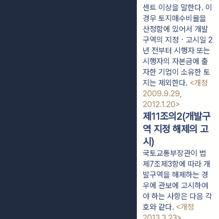
센트 이상을 말한다. 이
경우 토지매수비율을
산정함에 있어서 개발
구역의 지정ㆍ고시일 2
년 전부터 시행자 또는
시행자의 자본금에 출
자한 기업이 소유한 토
지는 제외한다.
<개정
2009.9.29,
2012.1.20>
제11조의2(개발구
역 지정 해제의 고
시)
국토교통부장관이 법
제7조제3항에 따라 개
발구역을 해제하는 경
우에 관보에 고시하여
야 하는 사항은 다음 각
호와 같다.
<개정
2013.3.23>