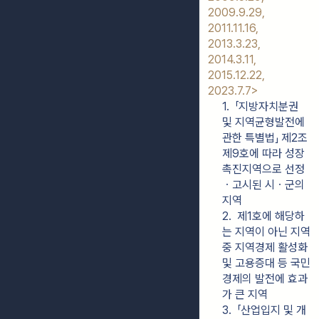
2009.9.29, 
2011.11.16, 
2013.3.23, 
2014.3.11, 
2015.12.22, 
2023.7.7>
1.  「지방자치분권 
및 지역균형발전에 
관한 특별법」 제2조
제9호에 따라 성장
촉진지역으로 선정
ㆍ고시된 시ㆍ군의 
지역
2.  제1호에 해당하
는 지역이 아닌 지역
중 지역경제 활성화 
및 고용증대 등 국민
경제의 발전에 효과
가 큰 지역
3.  「산업입지 및 개