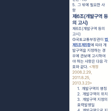
5.  그 밖에 필요한 사
항
제6조(개발구역 등
의 고시)
제6조(개발구역 등의
고시)
①국토교통부장관이 
법 
제5조제5항
에 따라 개
발구역을 지정하는 경
우에 관보에 고시하여
야 하는 사항은 다음 각
호와 같다. 
<개정 
2008.2.29, 
2011.8.25, 
2013.3.23>
1.  개발구역의 명칭
2.  개발구역의 위치
3.  개발구역 지정의 
효력발생일
4.  개발구역으로 지