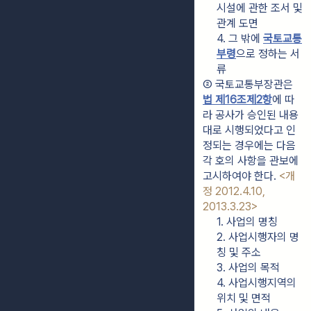
시설에 관한 조서 및 
관계 도면
4. 그 밖에 
국토교통
부령
으로 정하는 서
류
② 국토교통부장관은 
법 제16조제2항
에 따
라 공사가 승인된 내용
대로 시행되었다고 인
정되는 경우에는 다음 
각 호의 사항을 관보에 
고시하여야 한다. 
<개
정 2012.4.10, 
2013.3.23>
1. 사업의 명칭
2. 사업시행자의 명
칭 및 주소
3. 사업의 목적
4. 사업시행지역의 
위치 및 면적