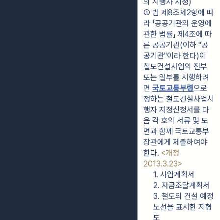
의 시행자 지정)
① 법 제8조제2항에 따
라 「공공기관의 운영에 
관한 법률」 제4조에 따
른 공공기관(이하 "공
공기관"이라 한다)이 
철도건설사업의 전부 
또는 일부를 시행하려
면 
국토교통부령
으로 
정하는 철도건설사업시
행자 지정신청서를 다
음 각 호의 서류 및 도
면과 함께 국토교통부
장관에게 제출하여야 
한다. 
<개정 
2013.3.23>
1. 사업계획서
2. 자금조달계획서
3. 철도의 건설 예정 
노선을 표시한 지형
도