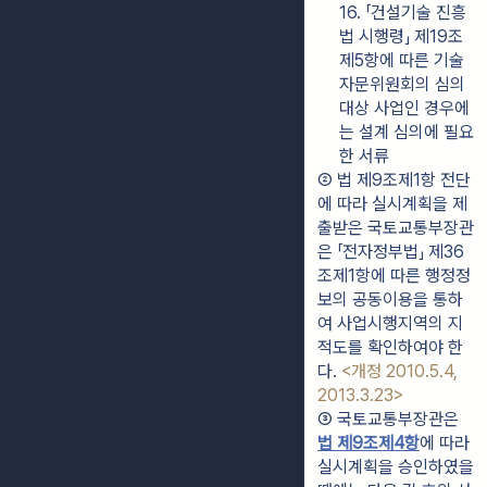
16. 「건설기술 진흥
법 시행령」 제19조
제5항에 따른 기술
자문위원회의 심의 
대상 사업인 경우에
는 설계 심의에 필요
한 서류
② 법 제9조제1항 전단
에 따라 실시계획을 제
출받은 국토교통부장관
은 「전자정부법」 제36
조제1항에 따른 행정정
보의 공동이용을 통하
여 사업시행지역의 지
적도를 확인하여야 한
다. 
<개정 2010.5.4, 
2013.3.23>
③ 국토교통부장관은 
법 제9조제4항
에 따라 
실시계획을 승인하였을 