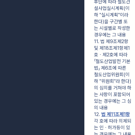
후단에 따라 철도건
설사업실시계획(이
하 "실시계획"이라 
한다)을 구간별 또
는 시설별로 작성한 
경우에는 그 내용
11. 법 제9조제2항 
및 제18조제1항제1
호ㆍ제2호에 따라 
「철도산업발전 기본
법」 제6조에 따른 
철도산업위원회(이
하 "위원회"라 한다)
의 심의를 거쳐야 하
는 사항이 포함되어 
있는 경우에는 그 심
의 내용
12. 
법 제11조제1항
각 호에 따라 의제되
는 인ㆍ허가등이 있
는 경우에는 그 내용