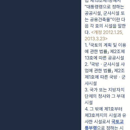
법 제15조제1항에서
"대통령령으로 정하는
공공시설, 군사시설 또
는 공용건축물"이란 다
음 각 호의 시설을 말한
다.
<개정 2012.1.25,
2013.3.23>
1. 「국토의 계획 및 이용
에 관한 법률」 제2조제
13호에 따른 공공시설
2. 「국방ㆍ군사시설 사
업에 관한 법률」 제2조
제1호에 따른 국방ㆍ군
사시설
3. 국가 또는 지방자치
단체의 청사와 그 부대
시설
4. 그 밖에 제1호부터 
제3호까지의 시설과 유
사한 시설로서 
국토교
통부령
으로 정하는 시