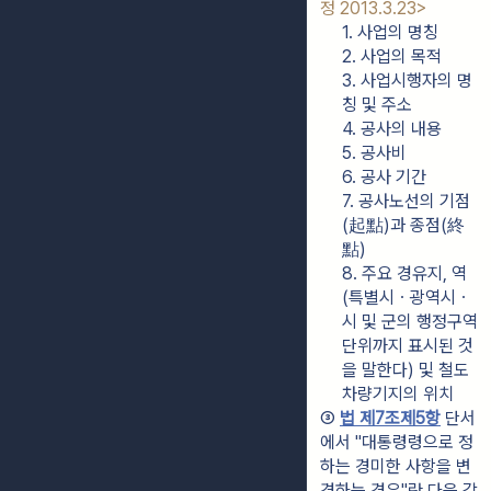
정 2013.3.23>
1. 사업의 명칭
2. 사업의 목적
3. 사업시행자의 명
칭 및 주소
4. 공사의 내용
5. 공사비
6. 공사 기간
7. 공사노선의 기점
(起點)과 종점(終
點)
8. 주요 경유지, 역
(특별시ㆍ광역시ㆍ
시 및 군의 행정구역 
단위까지 표시된 것
을 말한다) 및 철도
차량기지의 위치
③ 
법 제7조제5항
 단서
에서 "대통령령으로 정
하는 경미한 사항을 변
경하는 경우"란 다음 각 