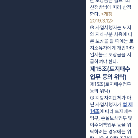
한 보상금은 별표 1의 
산정방법에 따라 산정
한다. 
<개정 
2019.3.12>
③ 사업시행자는 토지
의 지하부분 사용에 따
른 보상을 할 때에는 토
지소유자에게 개인마다 
일시불로 보상금을 지
급하여야 한다.
제15조(토지매수
업무 등의 위탁)
제15조(토지매수업무
등의 위탁)
① 지방자치단체가 아
닌 사업시행자가 
법 제
14조
에 따라 토지매수
업무, 손실보상업무 및 
이주대책업무 등을 위
탁하려는 경우에는 위