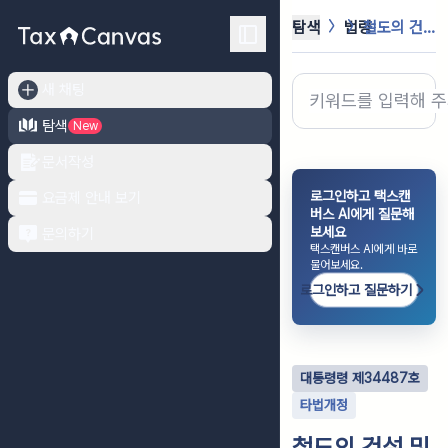
탐색
법령
철도의 건설 및 철도시설 유지관리에 ...
새 채팅
탐색
New
문서작성
로그인하고 택스캔
요금제 안내 보기
버스 AI에게 질문해
보세요
문의하기
택스캔버스 AI에게 바로
물어보세요.
로그인하고 질문하기
대통령령
제
34487
호
타법개정
철도의 건설 및