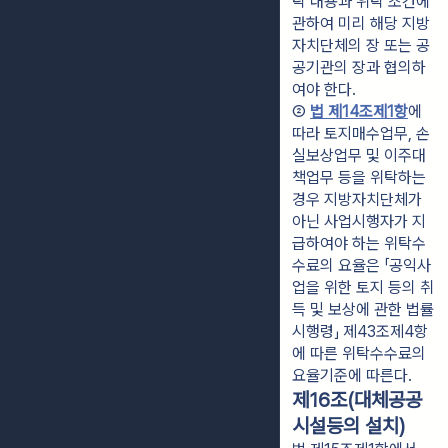
탁 내용과 위탁 조건에 
관하여 미리 해당 지방
자치단체의 장 또는 공
공기관의 장과 협의하
여야 한다.
② 
법 제14조제1항
에 
따라 토지매수업무, 손
실보상업무 및 이주대
책업무 등을 위탁하는 
경우 지방자치단체가 
아닌 사업시행자가 지
급하여야 하는 위탁수
수료의 요율은 「공익사
업을 위한 토지 등의 취
득 및 보상에 관한 법률 
시행령」 제43조제4항
에 따른 위탁수수료의 
요율기준에 따른다.
제16조(대체공공
시설등의 설치)