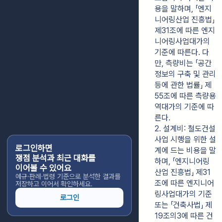
용을 말하며, 「엔지
니어링산업 진흥법」 
제31조에 따른 엔지
니어링사업대가의 
기준에 따른다. 다
만, 측량비는 「공간
정보의 구축 및 관리 
등에 관한 법률」 제
55조에 따른 측량용
역대가의 기준에 따
른다.
2. 설계비: 철도건설
사업 시행을 위한 설
로그인하면
계에 드는 비용을 말
쟁점 분석과 최근 대화를
하며, 「엔지니어링
이어볼 수 있어요
산업 진흥법」 제31
예규·판례·법령 기준으로 분석한 결과를
조에 따른 엔지니어
저장하고 이어서 확인하세요.
링사업대가의 기준 
로그인
또는 「건축사법」 제
19조의3에 따른 건