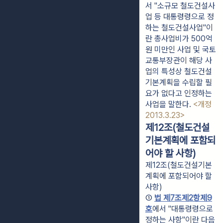
서 "소규모 철도건설사
업 등 대통령령으로 정
하는 철도건설사업"이
란 총사업비가 500억
원 미만인 사업 및 국토
교통부장관이 해당 사
업의 특성상 철도건설
기본계획을 수립할 필
요가 없다고 인정하는
사업을 말한다.
<개정
2013.3.23>
제12조(철도건설
기본계획에 포함되
어야 할 사항)
제12조(철도건설기본
계획에 포함되어야 할
사항)
① 
법 제7조제2항제9
호
에서 "대통령령으로 
정하는 사항"이란 다음 