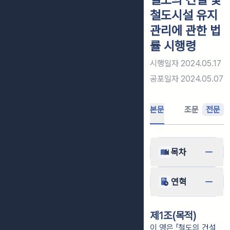
철도시설 유지
관리에 관한 법
률 시행령
시행일자
2024.05.17
공포일자
2024.05.07
본문
조문
전문
목차
연혁
제1조(목적)
이 영은 「철도의 건설