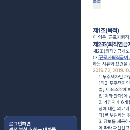
본문
제1조(목적)
이 영은 「근로자퇴직
제2조(퇴직연금제
제2조(퇴직연금제도
① 
「근로자퇴직급여 
하는 사유와 요건을 
2019.7.2, 2019.10
1. 무주택자인 
1의2. 무주택자
법」 제3조의2에
업"이라 한다)에
2. 가입자가 6
상에 대한 의료비(
다)를 부담하는 
3. 담보를 제공
로그인하면
에 따라 파산선고
쟁점 분석과 최근 대화를