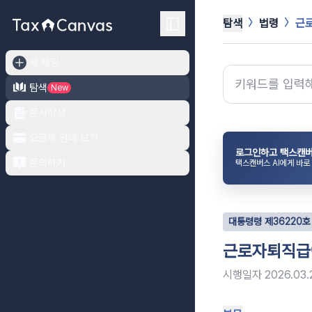
탐색
법령
근
새 채팅
탐색
New
문서작성
요금제 안내 보기
로그인하고 택스캔버
문의하기
택스캔버스 AI에게 바로
대통령령
제
36220
호
근로자퇴직급
시행일자
2026.03.