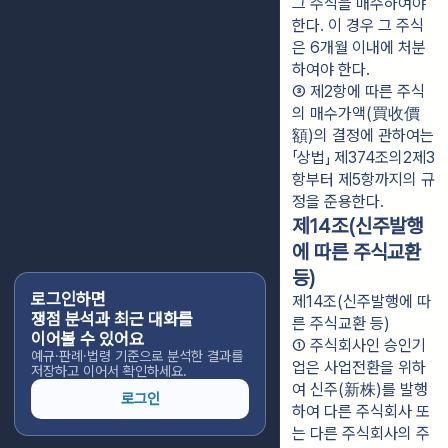
그 주식을 매수하여야 
한다. 이 경우 그 주식
은 6개월 이내에 처분
하여야 한다.
③ 제2항에 따른 주식
의 매수가액(買收價
額)의 결정에 관하여는 
「상법」 제374조의2제3
항부터 제5항까지의 규
정을 준용한다.
제14조(신주발행
에 따른 주식교환
등)
로그인하면
제14조(신주발행에 따
쟁점 분석과 최근 대화를
른 주식교환 등)
이어볼 수 있어요
① 주식회사인 승인기
예규·판례·법령 기준으로 분석한 결과를
업은 사업전환을 위하
저장하고 이어서 확인하세요.
여 신주(新株)를 발행
로그인
하여 다른 주식회사 또
는 다른 주식회사의 주