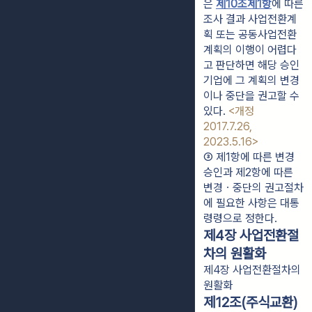
은 
제10조제1항
에 따른 
조사 결과 사업전환계
획 또는 공동사업전환
계획의 이행이 어렵다
고 판단하면 해당 승인
기업에 그 계획의 변경
이나 중단을 권고할 수 
있다. 
<개정 
2017.7.26, 
2023.5.16>
③ 제1항에 따른 변경
승인과 제2항에 따른 
변경ㆍ중단의 권고절차
에 필요한 사항은 대통
령령으로 정한다.
제4장 사업전환절
차의 원활화
제4장 사업전환절차의
원활화
제12조(주식교환)