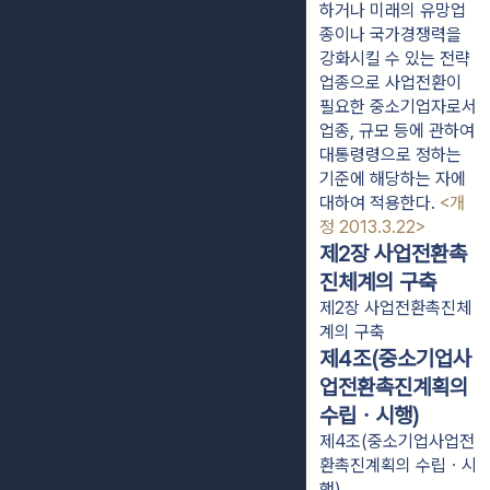
하거나 미래의 유망업
종이나 국가경쟁력을
강화시킬 수 있는 전략
업종으로 사업전환이
필요한 중소기업자로서
업종, 규모 등에 관하여
대통령령으로 정하는
기준에 해당하는 자에
대하여 적용한다.
<개
정 2013.3.22>
제2장 사업전환촉
진체계의 구축
제2장 사업전환촉진체
계의 구축
제4조(중소기업사
업전환촉진계획의
수립ㆍ시행)
제4조(중소기업사업전
환촉진계획의 수립ㆍ시
행)