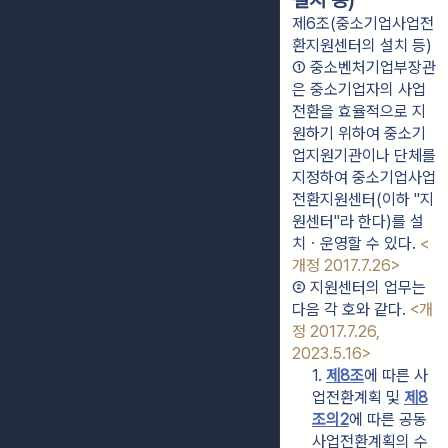
설치 등)
제6조(중소기업사업전
환지원센터의 설치 등)
① 중소벤처기업부장관
은 중소기업자의 사업
전환을 효율적으로 지
원하기 위하여 중소기
업지원기관이나 단체를 
지정하여 중소기업사업
전환지원센터(이하 "지
원센터"라 한다)를 설
치ㆍ운영할 수 있다. 
<
개정 2017.7.26>
② 지원센터의 업무는 
다음 각 호와 같다. 
<개
정 2017.7.26, 
2023.5.16>
1. 
제8조
에 따른 사
업전환계획 및 
제8
조의2
에 따른 공동
사업전환계획의 수