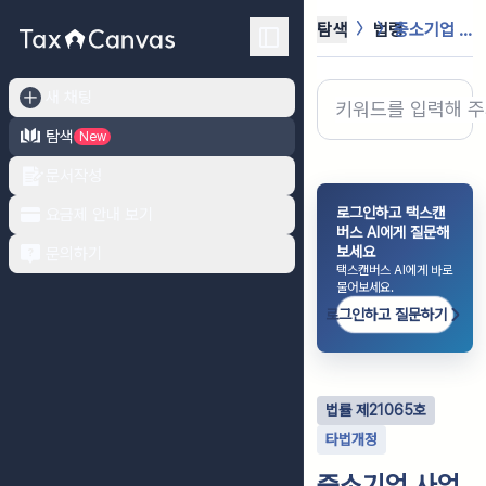
탐색
법령
중소기업 사업전환 촉진에 관한 특별법
새 채팅
탐색
New
문서작성
로그인하고 택스캔
요금제 안내 보기
버스 AI에게 질문해
보세요
문의하기
택스캔버스 AI에게 바로
물어보세요.
로그인하고 질문하기
법률
제
21065
호
타법개정
중소기업 사업