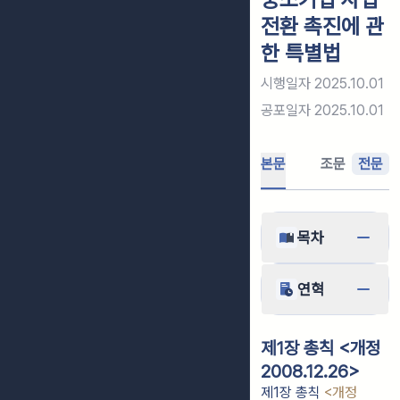
전환 촉진에 관
한 특별법
시행일자
2025.10.01
공포일자
2025.10.01
본문
조문
전문
목차
연혁
제1장 총칙 <개정
2008.12.26>
제1장 총칙
<개정