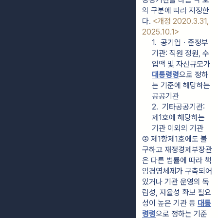
의 구분에 따라 지정한
다. 
<개정 2020.3.31, 
2025.10.1>
1.  공기업ㆍ준정부
기관: 직원 정원, 수
입액 및 자산규모가 
대통령령
으로 정하
는 기준에 해당하는 
공공기관
2.  기타공공기관: 
제1호에 해당하는 
기관 이외의 기관
② 제1항제1호에도 불
구하고 재정경제부장관
은 다른 법률에 따라 책
임경영체제가 구축되어 
있거나 기관 운영의 독
립성, 자율성 확보 필요
성이 높은 기관 등 
대통
령령
으로 정하는 기준