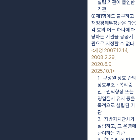
설립 기관이 출연한 
기관
②제1항에도 불구하고 
재정경제부장관은 다음 
각 호의 어느 하나에 해
당하는 기관을 공공기
관으로 지정할 수 없다. 
<개정 2007.12.14, 
2008.2.29, 
2020.6.9, 
2025.10.1>
1.  구성원 상호 간의 
상호부조ㆍ복리증
진ㆍ권익향상 또는 
영업질서 유지 등을 
목적으로 설립된 기
관
2.  지방자치단체가 
설립하고, 그 운영에 
관여하는 기관
3.  「방송법」에 따른 