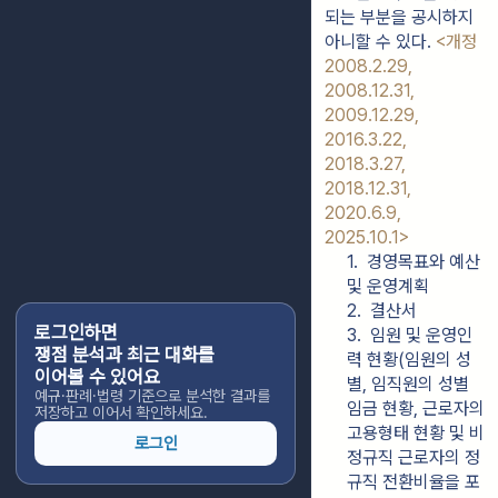
되는 부분을 공시하지 
아니할 수 있다. 
<개정 
2008.2.29, 
2008.12.31, 
2009.12.29, 
2016.3.22, 
2018.3.27, 
2018.12.31, 
2020.6.9, 
2025.10.1>
1.  경영목표와 예산 
및 운영계획
2.  결산서
로그인하면
3.  임원 및 운영인
쟁점 분석과 최근 대화를
력 현황(임원의 성
이어볼 수 있어요
별, 임직원의 성별 
예규·판례·법령 기준으로 분석한 결과를
임금 현황, 근로자의 
저장하고 이어서 확인하세요.
고용형태 현황 및 비
로그인
정규직 근로자의 정
규직 전환비율을 포