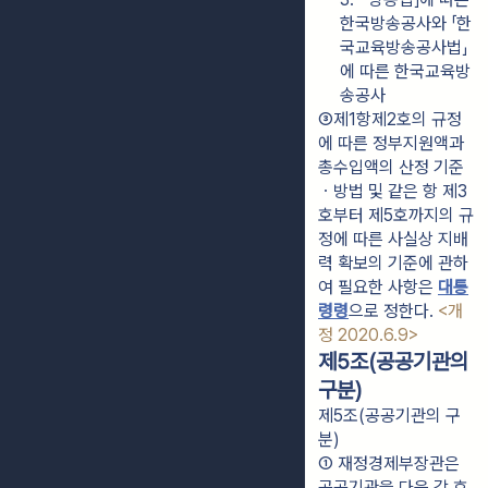
한국방송공사와 「한
국교육방송공사법」
에 따른 한국교육방
송공사
③제1항제2호의 규정
에 따른 정부지원액과 
총수입액의 산정 기준
ㆍ방법 및 같은 항 제3
호부터 제5호까지의 규
정에 따른 사실상 지배
력 확보의 기준에 관하
여 필요한 사항은 
대통
령령
으로 정한다. 
<개
정 2020.6.9>
제5조(공공기관의
구분)
제5조(공공기관의 구
분)
① 재정경제부장관은 
공공기관을 다음 각 호