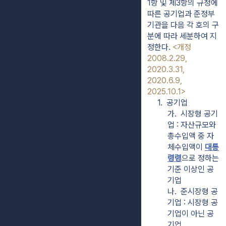
1항 및 제3항의 규정에 
따른 공기업과 준정부
기관을 다음 각 호의 구
분에 따라 세분하여 지
정한다. 
<개정 
2008.2.29, 
2020.3.31, 
2020.6.9, 
2025.10.1>
1.  공기업
가.  시장형 공기
업 : 자산규모와 
총수입액 중 자
체수입액이 
대통
령령
으로 정하는 
기준 이상인 공
기업
나.  준시장형 공
기업 : 시장형 공
기업이 아닌 공
기업