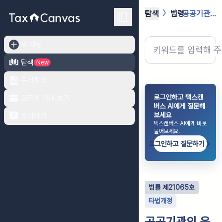
탐색
법령
공공기관의 운영에 관한 법률
새 채팅
탐색
New
문서작성
로그인하고 택스캔
요금제 안내 보기
버스 AI에게 질문해
보세요
문의하기
택스캔버스 AI에게 바로
물어보세요.
로그인하고 질문하기
법률
제
21065
호
타법개정
공공기관의 운