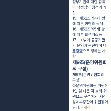
정부기관에 대한 감독
의 적정성의 점검과 개
선
15.  제52조의4제1항
에 따른 명단의 공개
16.  제52조의5제1항
에 따른 합격취소등
17.  그 밖에 공공기관
의 운영과 관련하여 
대
통령령
으로 정하는 사
항
제9조(운영위원회
의 구성)
제9조(운영위원회의
구성)
①운영위원회는 위원장 
1인 및 다음 각 호의 위
원으로 구성하되, 재정
경제부장관이 위원장이 
된다. 
<개정 