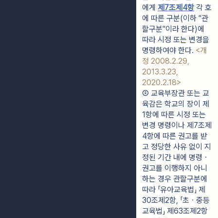
에게 
제7조제4항
 각 호
에 따른 구분(이하 "관
할구분"이라 한다)에 
따라 시정 또는 변경을 
명령하여야 한다. 
<개
정 2008.2.29, 
2013.3.23, 
2020.2.18>
② 교육부장관 또는 교
육감은 학교의 장이 제
1항에 따른 시정 또는 
변경 명령이나 제7조제
4항에 따른 권고를 받
고 정당한 사유 없이 지
정된 기간 내에 명령ㆍ
권고를 이행하지 아니
하는 경우 관할구분에 
따라 「유아교육법」 제
30조제2항, 「초ㆍ중등
교육법」 제63조제2항 