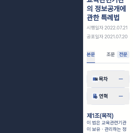
의 정보공개에
관한 특례법
시행일자
2022.07.21
공포일자
2021.07.20
본문
조문
전문
목차
연혁
제1조(목적)
이 법은 교육관련기관
이 보유ㆍ관리하는 정