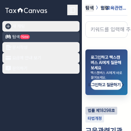
탐색
법령
교육관련기관의 정보공개에 관한 특례법
새 채팅
탐색
New
문서작성
로그인하고 택스캔
요금제 안내 보기
버스 AI에게 질문해
보세요
문의하기
택스캔버스 AI에게 바로
물어보세요.
로그인하고 질문하기
법률
제
18298
호
타법개정
교육관련기관