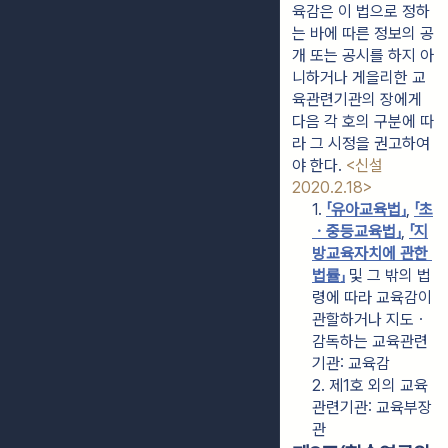
육감은 이 법으로 정하
는 바에 따른 정보의 공
개 또는 공시를 하지 아
니하거나 게을리한 교
육관련기관의 장에게 
다음 각 호의 구분에 따
라 그 시정을 권고하여
야 한다. 
<신설 
2020.2.18>
1. 
「유아교육법」
, 
「초
ㆍ중등교육법」
, 
「지
방교육자치에 관한 
법률」
 및 그 밖의 법
령에 따라 교육감이 
관할하거나 지도ㆍ
감독하는 교육관련
기관: 교육감
2. 제1호 외의 교육
관련기관: 교육부장
관