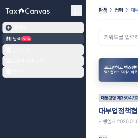
탐색
법령
대부
새 채팅
탐색
New
문서작성
요금제 안내 보기
로그인하고 택스캔버
문의하기
택스캔버스 AI에게 바로
대통령령
제
35947
호
대부업정책협의
시행일자
2026.01.