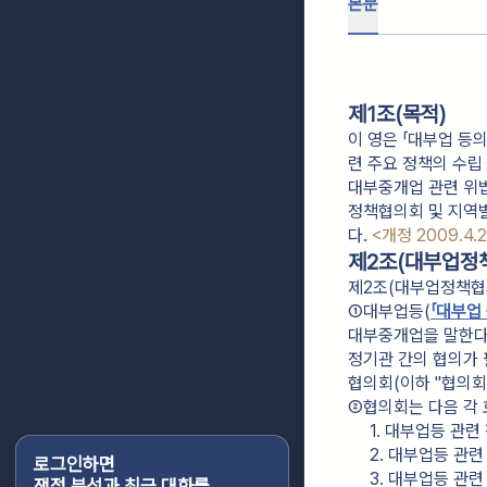
본문
제1조(목적)
이 영은 「대부업 등
련 주요 정책의 수립
대부중개업 관련 위
정책협의회 및 지역
다.
<개정 2009.4.2
제2조(대부업정
제2조(대부업정책협
①대부업등(
「대부업
대부중개업을 말한다.
정기관 간의 협의가
협의회(이하 "협의회"
②협의회는 다음 각 
1. 대부업등 관련
2. 대부업등 관
로그인하면
3. 대부업등 관
쟁점 분석과 최근 대화를