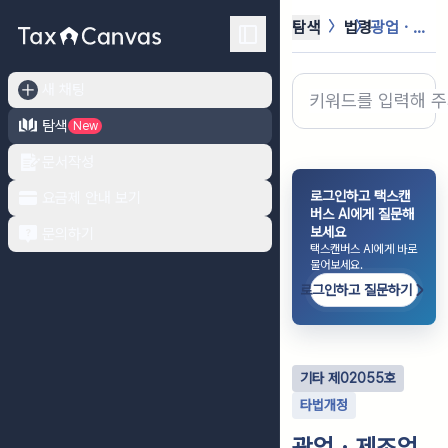
탐색
법령
광업ㆍ제조업조사 규칙
새 채팅
탐색
New
문서작성
로그인하고 택스캔
요금제 안내 보기
버스 AI에게 질문해
보세요
문의하기
택스캔버스 AI에게 바로
물어보세요.
로그인하고 질문하기
기타
제
02055
호
타법개정
광업ㆍ제조업