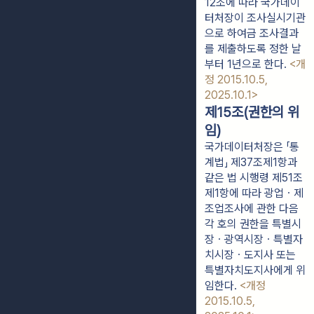
12조에 따라 국가데이
터처장이 조사실시기관
으로 하여금 조사결과
를 제출하도록 정한 날
부터 1년으로 한다.
<개
정 2015.10.5,
2025.10.1>
제15조(권한의 위
임)
국가데이터처장은 「통
계법」 제37조제1항과
같은 법 시행령 제51조
제1항에 따라 광업ㆍ제
조업조사에 관한 다음
각 호의 권한을 특별시
장ㆍ광역시장ㆍ특별자
치시장ㆍ도지사 또는
특별자치도지사에게 위
임한다.
<개정
2015.10.5,