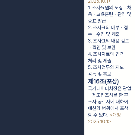
2025.10.1>
1. 조사요원의 모집ㆍ채
용ㆍ교육훈련ㆍ관리 및 
증표 발급
2. 조사표의 배부ㆍ접
수ㆍ수집 및 제출
3. 조사표의 내용 검토
ㆍ확인 및 보완
4. 조사자료의 입력ㆍ
처리 및 제출
5. 조사업무의 지도ㆍ
감독 및 홍보
제16조(포상)
국가데이터처장은 광업
ㆍ제조업조사를 한 후
조사 공로자에 대하여
예산의 범위에서 포상
할 수 있다.
<개정
2025.10.1>