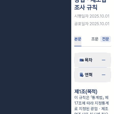
조사 규칙
시행일자
2025.10.01
공포일자
2025.10.01
본문
조문
전문
목차
연혁
제1조(목적)
이 규칙은 「통계법」 제
17조에 따라 지정통계
로 지정된 광업ㆍ제조