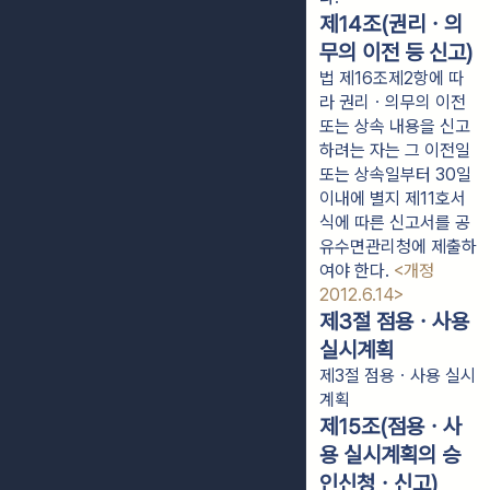
제14조(권리ㆍ의
무의 이전 등 신고)
법 제16조제2항에 따
라 권리ㆍ의무의 이전
또는 상속 내용을 신고
하려는 자는 그 이전일
또는 상속일부터 30일
이내에 별지 제11호서
식에 따른 신고서를 공
유수면관리청에 제출하
여야 한다.
<개정
2012.6.14>
제3절 점용ㆍ사용
실시계획
제3절 점용ㆍ사용 실시
계획
제15조(점용ㆍ사
용 실시계획의 승
인신청ㆍ신고)