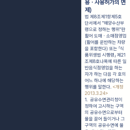
용ㆍ사용허가의 면
제)
법 제8조제1항제5호
단서에서 "해양수산부
령으로 정하는 행위"란
활어 도매ㆍ소매점영업
(활어를 운반하는 차량
을 포함한다) 또는 「식
품위생법 시행령」 제21
조제8호나목에 따른 일
반음식점영업을 하는
자가 하는 다음 각 호의
어느 하나에 해당하는
행위를 말한다.
<개정
2013.3.24>
1.  공유수면관리청이 
정하여 고시하는 구역
의 공유수면으로부터 
물을 끌어 들이거나 그 
구역의 공유수면에 물