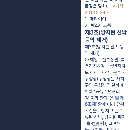
물질을 말한다.
<개정
2013.3.24>
1.  폐타이어
2.  폐스티로폼
제3조(방치된 선박
등의 제거)
제3조(방치된 선박 등
의 제거)
① 해양수산부장관, 특
별자치시장ㆍ특별자치
도지사ㆍ시장ㆍ군수ㆍ
구청장(구청장은 자치
구의 구청장을 말하며, 
이하 "공유수면관리
청"이라 한다)은 
법 제
6조제1항
에 따라 전복
ㆍ침몰ㆍ방치 또는 계
류된 선박, 방치된 폐자
재(廢資材), 그 밖의 
물건(이하 "방치선박