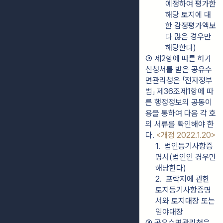
예정하여 평가한 
해당 토지에 대
한 감정평가액보
다 많은 경우만 
해당한다)
③ 제2항에 따른 허가
신청서를 받은 공유수
면관리청은 「전자정부
법」 제36조제1항에 따
른 행정정보의 공동이
용을 통하여 다음 각 호
의 서류를 확인해야 한
다. 
<개정 2022.1.20>
1.  법인등기사항증
명서(법인인 경우만 
해당한다)
2.  포락지에 관한 
토지등기사항증명
서와 토지대장 또는 
임야대장
④ 공유수면관리청은 