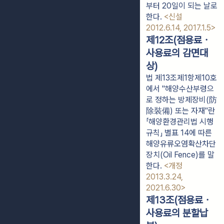
부터 20일이 되는 날로 
한다. 
<신설 
2012.6.14, 2017.1.5>
제12조(점용료ㆍ
사용료의 감면대
상)
법 제13조제1항제10호
에서 "해양수산부령으
로 정하는 방제장비(防
除裝備) 또는 자재"란
「해양환경관리법 시행
규칙」 별표 14에 따른
해양유류오염확산차단
장치(Oil Fence)를 말
한다.
<개정
2013.3.24,
2021.6.30>
제13조(점용료ㆍ
사용료의 분할납