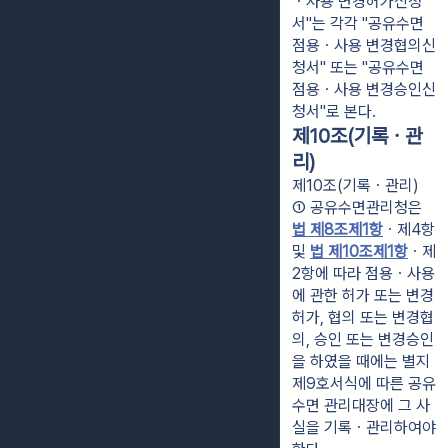
ㆍ사용 변경허가신청
서"는 각각 "공유수면
점용ㆍ사용 변경협의신
청서" 또는 "공유수면
점용ㆍ사용 변경승인신
청서"로 본다.
제10조(기록ㆍ관
리)
제10조(기록ㆍ관리)
① 공유수면관리청은 
법 제8조제1항
ㆍ제4항 
및 
법 제10조제1항
ㆍ제
2항에 따라 점용ㆍ사용
에 관한 허가 또는 변경
허가, 협의 또는 변경협
의, 승인 또는 변경승인
을 하였을 때에는 별지 
제9호서식에 따른 공유
수면 관리대장에 그 사
실을 기록ㆍ관리하여야 