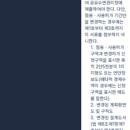
여 공유수면관리청에 
제출하여야 한다. 다만, 
점용ㆍ사용허가 기간만
을 변경하는 경우에는 
제1호부터 제3호까지
의 서류를 첨부하지 아
니한다.
1.  점용ㆍ사용허가 
구역과 변경허가 신
청구역을 표시한 축
척 2만5천분의 1의 
지형도 또는 연안정
보도(배타적 경제수
역의 경우에는 신청
구역을 표시한 해도
를 말한다)
2.  변경된 계획평면
도 및 구적도
3.  변경된 설계도서
(법 제8조제1항제1