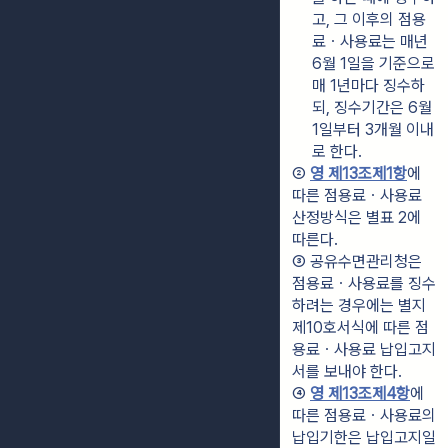
고, 그 이후의 점용
료ㆍ사용료는 매년 
6월 1일을 기준으로 
매 1년마다 징수하
되, 징수기간은 6월 
1일부터 3개월 이내
로 한다.
② 
영 제13조제1항
에 
따른 점용료ㆍ사용료 
산정방식은 별표 2에 
따른다.
③ 공유수면관리청은 
점용료ㆍ사용료를 징수
하려는 경우에는 별지 
제10호서식에 따른 점
용료ㆍ사용료 납입고지
서를 보내야 한다.
④ 
영 제13조제4항
에 
따른 점용료ㆍ사용료의 
납입기한은 납입고지일