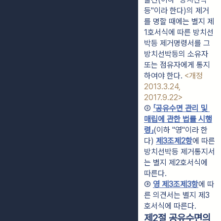
등"이라 한다)의 제거
를 명할 때에는 별지 제
1호서식에 따른 방치선
박등 제거명령서를 그 
방치선박등의 소유자 
또는 점유자에게 통지
하여야 한다. 
<개정 
2013.3.24, 
2017.9.22>
② 
「공유수면 관리 및 
매립에 관한 법률 시행
령」
(이하 "영"이라 한
다) 
제3조제2항
에 따른 
방치선박등 제거통지서
는 별지 제2호서식에 
따른다.
③ 
영 제3조제3항
에 따
른 의견서는 별지 제3
호서식에 따른다.
제2절 공유수면의