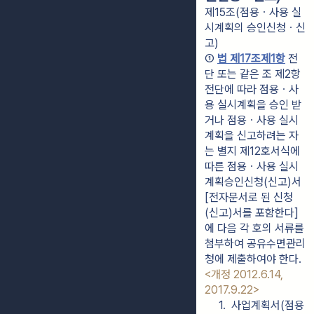
제15조(점용ㆍ사용 실
시계획의 승인신청ㆍ신
고)
① 
법 제17조제1항
 전
단 또는 같은 조 제2항 
전단에 따라 점용ㆍ사
용 실시계획을 승인 받
거나 점용ㆍ사용 실시
계획을 신고하려는 자
는 별지 제12호서식에 
따른 점용ㆍ사용 실시
계획승인신청(신고)서
[전자문서로 된 신청
(신고)서를 포함한다]
에 다음 각 호의 서류를 
첨부하여 공유수면관리
청에 제출하여야 한다. 
<개정 2012.6.14, 
2017.9.22>
1.  사업계획서(점용