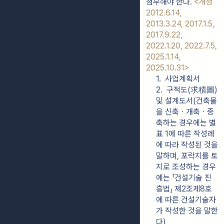
첨부해야 한다. 
<개정 
2012.6.14, 
2013.3.24, 2017.1.5, 
2017.9.22, 
2022.1.20, 2022.7.5, 
2025.1.14, 
2025.10.31>
1.  사업계획서
2.  구적도(求積圖) 
및 설계도서(건축물
을 신축ㆍ개축ㆍ증
축하는 경우에는 별
표 1에 따른 작성례
에 따라 작성된 것을 
말하며, 포락지를 토
지로 조성하는 경우
에는 「건설기술 진
흥법」 제2조제8호
에 따른 건설기술자
가 작성한 것을 말한
다)