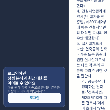
구조계산서를 포함
한다)
4.  건설사업관리계
약서(「건설기술 진
흥법」 제39조제2항
에 따른 건설사업관
리 대상인 공사의 경
우만 해당한다)
5.  실시설계도서. 
다만, 건축물의 신축
ㆍ개축 또는 증축에 
관한 실시설계도서
는 다음 각 목의 구
분에 따라 작성한 것
로그인하면
을 말한다.
쟁점 분석과 최근 대화를
가.  공유수면에 
이어볼 수 있어요
정착하는 건축
예규·판례·법령 기준으로 분석한 결과를
저장하고 이어서 확인하세요.
물: 「건축사법」 
제2조제1호에 따
로그인
른 건축사(이하 
이 호에서 "건축