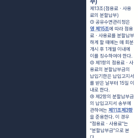
부)
제13조(점용료ㆍ사용
료의 분할납부)
① 공유수면관리청은 
영 제15조
에 따라 점용
료ㆍ사용료를 분할납부
하게 할 때에는 매 회분 
개시 후 1개월 이내에 
이를 징수하여야 한다.
② 제1항의 점용료ㆍ사
용료의 분할납부금의 
납입기한은 납입고지서
를 받은 날부터 15일 이
내로 한다.
③ 제2항의 분할납부금
의 납입고지서 송부에 
관하여는 
제11조제3항
을 준용한다. 이 경우 
"점용료ㆍ사용료"는 
"분할납부금"으로 본
다.