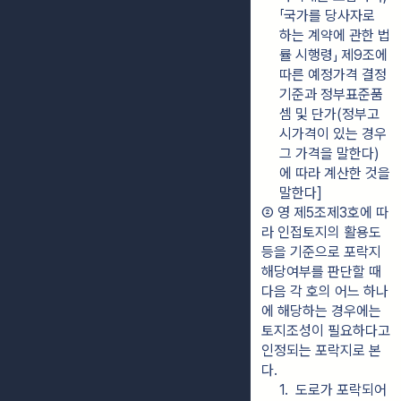
「국가를 당사자로 
하는 계약에 관한 법
률 시행령」 제9조에 
따른 예정가격 결정
기준과 정부표준품
셈 및 단가(정부고
시가격이 있는 경우 
그 가격을 말한다)
에 따라 계산한 것을 
말한다]
② 영 제5조제3호에 따
라 인접토지의 활용도 
등을 기준으로 포락지 
해당여부를 판단할 때 
다음 각 호의 어느 하나
에 해당하는 경우에는 
토지조성이 필요하다고 
인정되는 포락지로 본
다.
1.  도로가 포락되어 