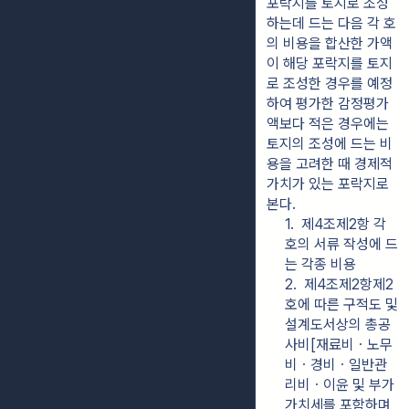
포락지를 토지로 조성
하는데 드는 다음 각 호
의 비용을 합산한 가액
이 해당 포락지를 토지
로 조성한 경우를 예정
하여 평가한 감정평가
액보다 적은 경우에는 
토지의 조성에 드는 비
용을 고려한 때 경제적 
가치가 있는 포락지로 
본다.
1.  제4조제2항 각 
호의 서류 작성에 드
는 각종 비용
2.  제4조제2항제2
호에 따른 구적도 및 
설계도서상의 총공
사비[재료비ㆍ노무
비ㆍ경비ㆍ일반관
리비ㆍ이윤 및 부가
가치세를 포함하며, 