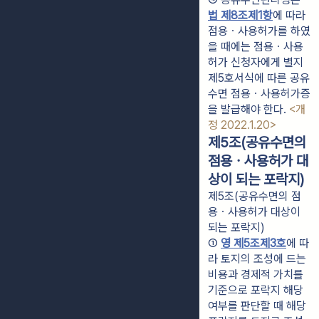
법 제8조제1항
에 따라 
점용ㆍ사용허가를 하였
을 때에는 점용ㆍ사용
허가 신청자에게 별지 
제5호서식에 따른 공유
수면 점용ㆍ사용허가증
을 발급해야 한다. 
<개
정 2022.1.20>
제5조(공유수면의
점용ㆍ사용허가 대
상이 되는 포락지)
제5조(공유수면의 점
용ㆍ사용허가 대상이
되는 포락지)
① 
영 제5조제3호
에 따
라 토지의 조성에 드는 
비용과 경제적 가치를 
기준으로 포락지 해당 
여부를 판단할 때 해당 