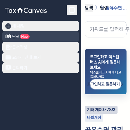
탐색
법령
공유수면 관리 및 매립에 관한 법률 ...
새 채팅
탐색
New
문서작성
로그인하고 택스캔
요금제 안내 보기
버스 AI에게 질문해
보세요
문의하기
택스캔버스 AI에게 바로
물어보세요.
로그인하고 질문하기
기타
제
00778
호
타법개정
공유수면 관리