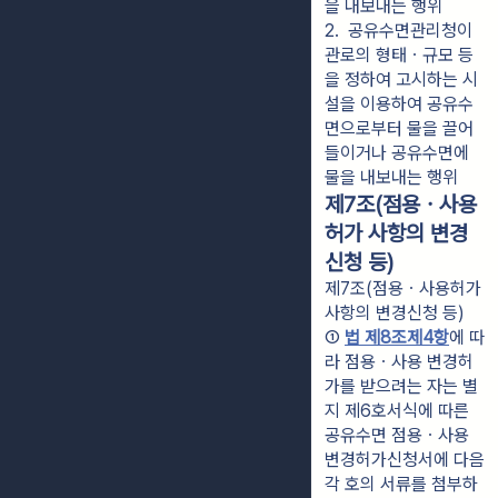
을 내보내는 행위
2.  공유수면관리청이 
관로의 형태ㆍ규모 등
을 정하여 고시하는 시
설을 이용하여 공유수
면으로부터 물을 끌어 
들이거나 공유수면에 
물을 내보내는 행위
제7조(점용ㆍ사용
허가 사항의 변경
신청 등)
제7조(점용ㆍ사용허가
사항의 변경신청 등)
① 
법 제8조제4항
에 따
라 점용ㆍ사용 변경허
가를 받으려는 자는 별
지 제6호서식에 따른 
공유수면 점용ㆍ사용 
변경허가신청서에 다음 
각 호의 서류를 첨부하