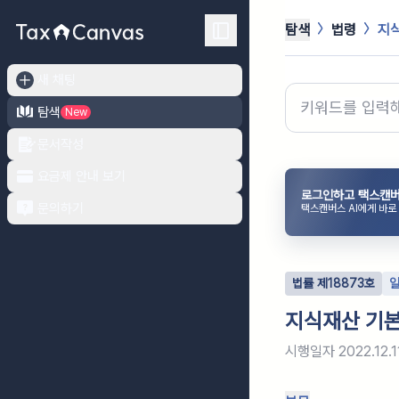
탐색
법령
지
새 채팅
탐색
New
문서작성
요금제 안내 보기
로그인하고 택스캔버
문의하기
택스캔버스 AI에게 바로
법률
제
18873
호
지식재산 기
시행일자
2022.12.1