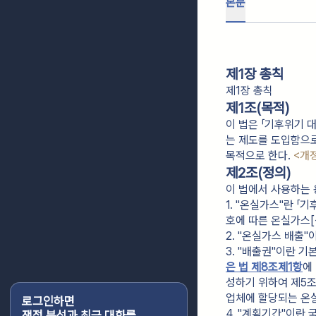
본문
제1장 총칙
제1장 총칙
제1조(목적)
이 법은 「기후위기 
는 제도를 도입함으
목적으로 한다.
<개정
제2조(정의)
이 법에서 사용하는 
1. "온실가스"란 
호에 따른 온실가스[
2. "온실가스 배출"
3. "배출권"이란 기
은 법 제8조제1항
에
성하기 위하여 제5
업체에 할당되는 온
로그인하면
4. "계획기간"이
쟁점 분석과 최근 대화를