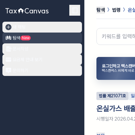
탐색
법령
온실
새 채팅
탐색
New
문서작성
요금제 안내 보기
로그인하고 택스캔버
문의하기
택스캔버스 AI에게 바로
법률
제
21071
호
일
온실가스 배출
시행일자
2026.04.