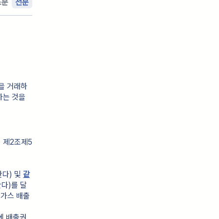
조문
전문
을 거래하
하는 것을
) 제2조제5
다) 및 
같
다)를 달
실가스 배출
에 배출권